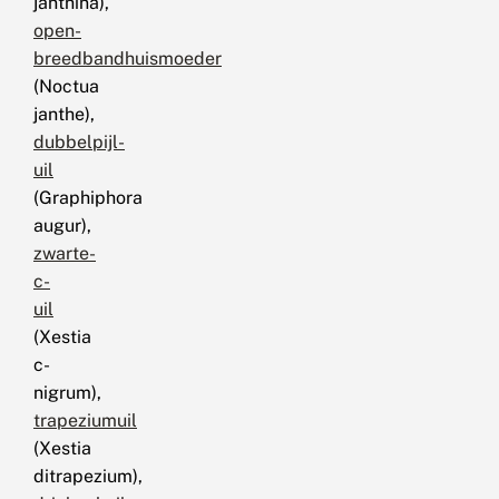
janthina),
open-
breedbandhuismoeder
(Noctua
janthe),
dubbelpijl-
uil
(Graphiphora
augur),
zwarte-
c-
uil
(Xestia
c-
nigrum),
trapeziumuil
(Xestia
ditrapezium),