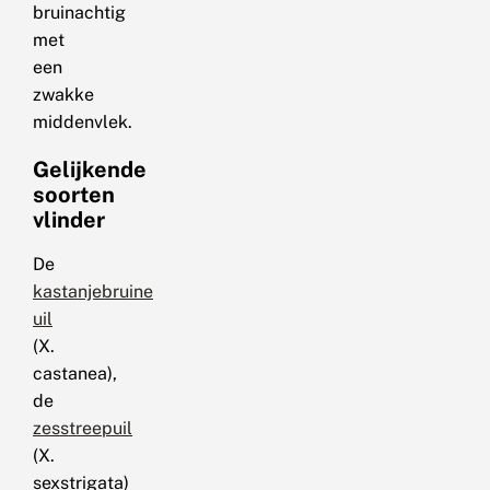
bruinachtig
met
een
zwakke
middenvlek.
Gelijkende
soorten
vlinder
De
kastanjebruine
uil
(X.
castanea),
de
zesstreepuil
(X.
sexstrigata)