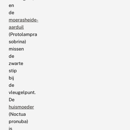
en
de
moerasheide-
aarduil
(Protolampra
sobrina)
missen
de
zwarte
stip
bij
de
vleugelpunt.
De
huismoeder
(Noctua
pronuba)
is