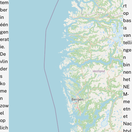
tem
rt
ber
op
in
bas
één
is
gen
van
erat
telli
ie.
nge
De
n
vlin
bin
der
nen
s
het
ko
NE
me
M‑
n
me
zow
etn
el
et
op
Nac
lich
htvl