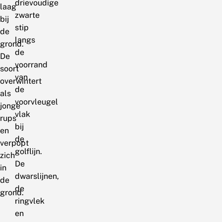
drievoudige
laag
zwarte
bij
stip
de
langs
grond.
de
De
voorrand
soort
van
overwintert
de
als
voorvleugel
jonge
vlak
rups
bij
en
de
verpopt
golflijn.
zich
De
in
dwarslijnen,
de
de
grond.
ringvlek
en