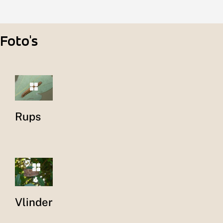
Foto's
Rups
Vlinder