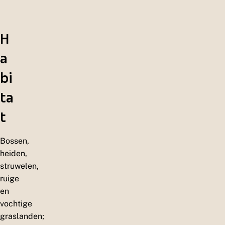
H
a
bi
ta
t
Bossen,
heiden,
struwelen,
ruige
en
vochtige
graslanden;