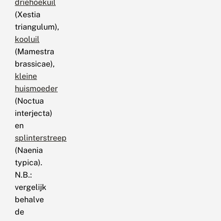
driehoekuil
(Xestia
triangulum),
kooluil
(Mamestra
brassicae),
kleine
huismoeder
(Noctua
interjecta)
en
splinterstreep
(Naenia
typica).
N.B.:
vergelijk
behalve
de