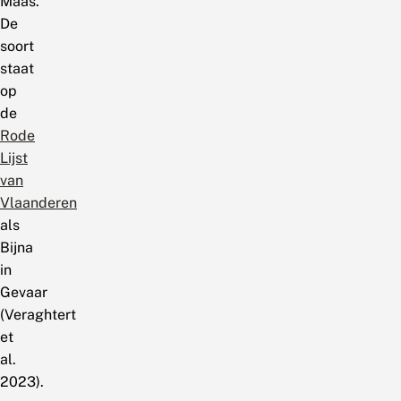
Maas.
De
soort
staat
op
de
Rode
Lijst
van
Vlaanderen
als
Bijna
in
Gevaar
(Veraghtert
et
al.
2023).