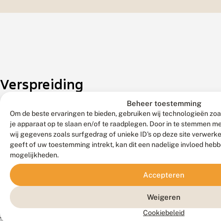
Verspreiding
Beheer toestemming
Zeldzaamheid
Om de beste ervaringen te bieden, gebruiken wij technologieën zoa
je apparaat op te slaan en/of te raadplegen. Door in te stemmen 
Vrij
wij gegevens zoals surfgedrag of unieke ID's op deze site verwerk
algemeen.
geeft of uw toestemming intrekt, kan dit een nadelige invloed heb
Komt
mogelijkheden.
verspreid
Accepteren
voor
op
Weigeren
de
Cookiebeleid
zandgronden