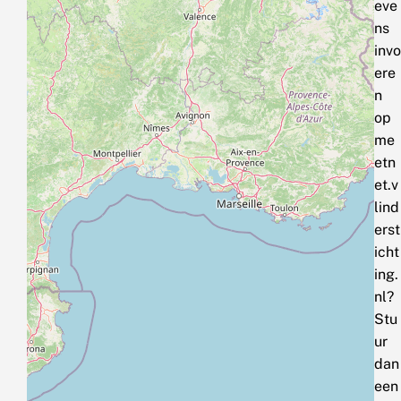
eve
ns
invo
ere
n
op
me
etn
et.v
lind
erst
icht
ing.
nl?
Stu
ur
dan
een