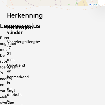
Leaflet
Herkenning
Levenscyclus
Kenmerken
vlinder
Rups
Voorvleugellengte:
augustus-
17-
mei.
21
De
mm.
rups
Opvallend
foerageert
en
´s
kenmerkend
nachts
is
en
de
verbergt
dubbele
zich
of
overdag