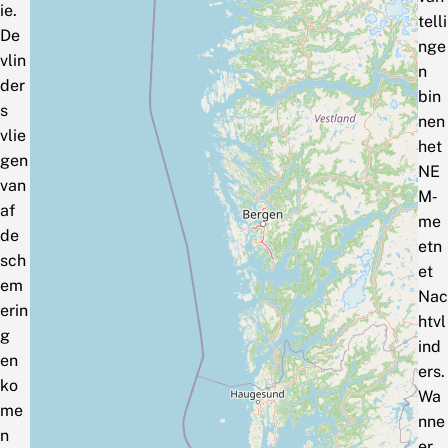
ie.
telli
De
nge
vlin
n
der
bin
s
nen
vlie
het
gen
NE
van
M‑
af
me
de
etn
sch
et
em
Nac
erin
htvl
g
ind
en
ers.
ko
Wa
me
nne
n
er