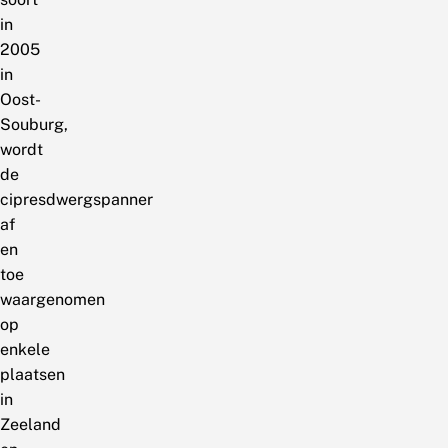
in
2005
in
Oost-
Souburg,
wordt
de
cipresdwergspanner
af
en
toe
waargenomen
op
enkele
plaatsen
in
Zeeland