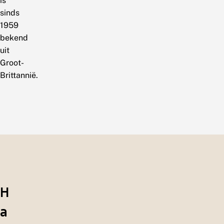
is
sinds
1959
bekend
uit
Groot-
Brittannië.
H
a