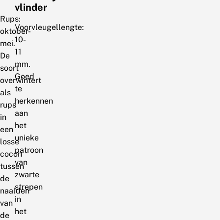
vlinder
Rups:
Voorvleugellengte:
oktober-
10-
mei.
11
De
mm.
soort
Goed
overwintert
te
als
herkennen
rups
aan
in
het
een
unieke
losse
patroon
cocon
van
tussen
zwarte
de
strepen
naalden
in
van
het
de