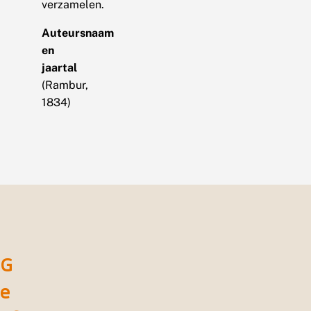
verzamelen.
Auteursnaam
en
jaartal
(Rambur,
1834)
G
e