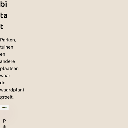
bi
ta
t
Parken,
tuinen
en
andere
plaatsen
waar
de
waardplant
groeit.
P
a