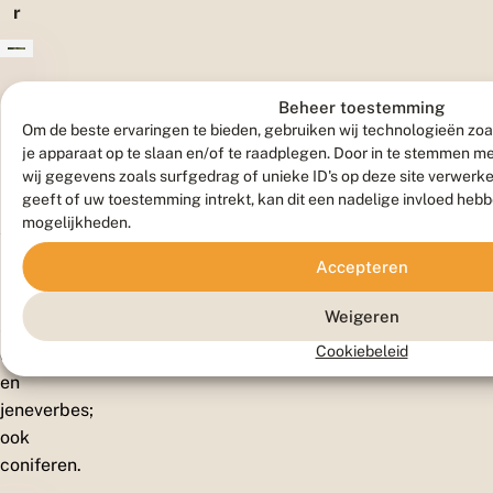
r
k
e
n
T
Beheer toestemming
u
Om de beste ervaringen te bieden, gebruiken wij technologieën zoa
i
je apparaat op te slaan en/of te raadplegen. Door in te stemmen 
n
wij gegevens zoals surfgedrag of unieke ID's op deze site verwerk
e
n
geeft of uw toestemming intrekt, kan dit een nadelige invloed heb
mogelijkheden.
Waardplanten
Accepteren
(Gekweekte)
Weigeren
soorten
Cookiebeleid
cipres
en
jeneverbes;
ook
coniferen.