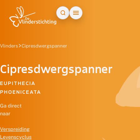
Doorgaan naar inhoud
Vlinders
Cipresdwergspanner
Cipresdwergspanner
EUPITHECIA
PHOENICEATA
Ga direct
naar
Verspreiding
Levenscyclus