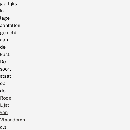
jaarlijks
in
lage
aantallen
gemeld
aan
de
kust.
De
soort
staat
op
de
Rode
Lijst
van
Vlaanderen
als