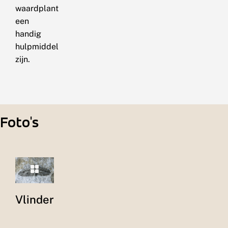
waardplant
een
handig
hulpmiddel
zijn.
Foto's
Vlinder