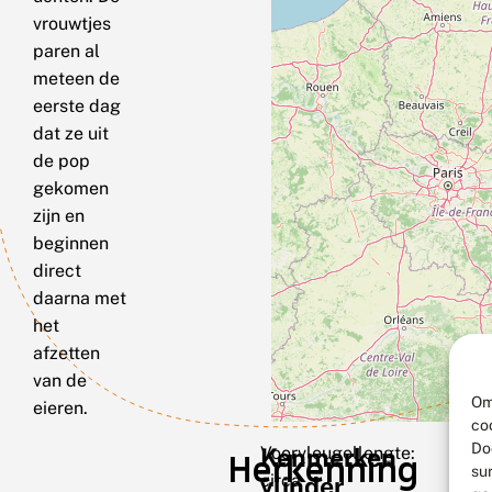
vrouwtjes
paren al
meteen de
eerste dag
dat ze uit
de pop
gekomen
zijn en
beginnen
direct
daarna met
het
afzetten
van de
Om
eieren.
co
Do
Kenmerken
Voorvleugellengte:
Herkenning
su
circa
vlinder