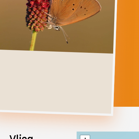
NAUSITHOUS
Ga direct naar
Verspreiding
Levenscyclus
Herkenning
Foto's
Habitat &
Waardplanten
Vlieg