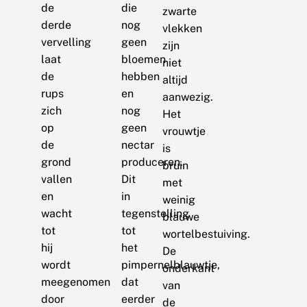
de
die
zwarte
derde
nog
vlekken
vervelling
geen
zijn
laat
bloemen
niet
de
hebben
altijd
rups
en
aanwezig.
zich
nog
Het
op
geen
vrouwtje
de
nectar
is
grond
produceren.
bruin
vallen
Dit
met
en
in
weinig
wacht
tegenstelling
blauwe
tot
tot
wortelbestuiving.
hij
het
De
wordt
pimpernelblauwtje,
onderkant
meegenomen
dat
van
door
eerder
de