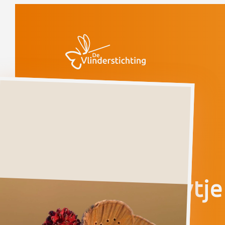
Doorgaan naar inhoud
Vlinders
Donker
pimpernelblauwtje
Ernstig bedreigd
Donker
pimpernelblauwtje
PHENGARIS