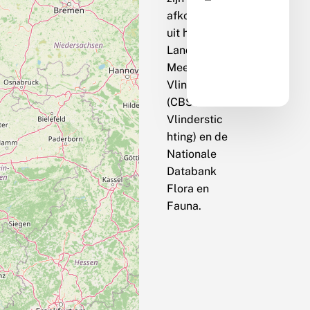
afkomstig
uit het
Landelijk
Meetnet
Vlinders
(CBS / De
Vlinderstic
hting) en de
Nationale
Databank
Flora en
Fauna.