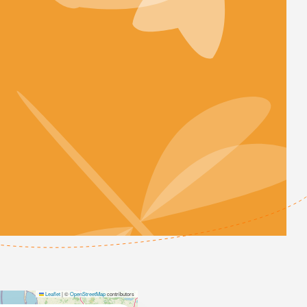
Leaflet
|
©
OpenStreetMap
contributors