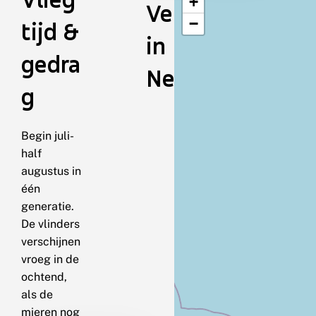
+
Verspreiding
−
tijd &
in
gedra
Nederland
g
Begin juli-
half
augustus in
één
generatie.
De vlinders
verschijnen
vroeg in de
ochtend,
als de
mieren nog