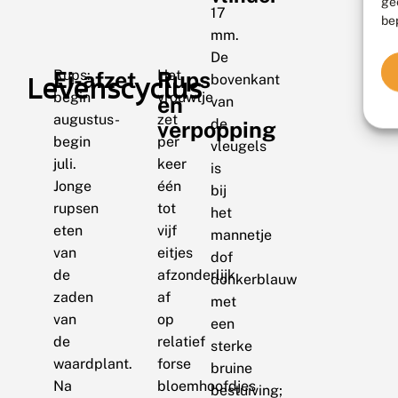
ge
17
be
mm.
De
Rups:
Ei-afzet
Het
Rups
Levenscyclus
bovenkant
begin
vrouwtje
en
van
augustus-
zet
de
verpopping
begin
per
vleugels
juli.
keer
is
Jonge
één
bij
rupsen
tot
het
eten
vijf
mannetje
van
eitjes
dof
de
afzonderlijk
donkerblauw
zaden
af
met
van
op
een
de
relatief
sterke
waardplant.
forse
bruine
Na
bloemhoofdjes
bestuiving;