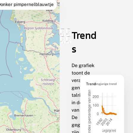
onker pimpernelblauwtje
Trend
s
De grafiek
toont de
veranderin
Trend
langjarige trend
gen van de
talrijkheid
in de loop
van de tijd.
De
gegevens
zijn