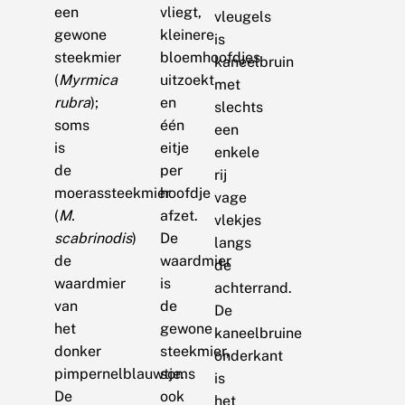
een
vliegt,
vleugels
gewone
kleinere
is
steekmier
bloemhoofdjes
kaneelbruin
(
Myrmica
uitzoekt
met
rubra
);
en
slechts
soms
één
een
is
eitje
enkele
de
per
rij
moerassteekmier
hoofdje
vage
(
M.
afzet.
vlekjes
scabrinodis
)
De
langs
de
waardmier
de
waardmier
is
achterrand.
van
de
De
het
gewone
kaneelbruine
donker
steekmier,
onderkant
pimpernelblauwtje.
soms
is
De
ook
het