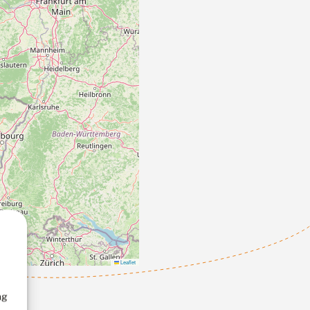
Leaflet
ng