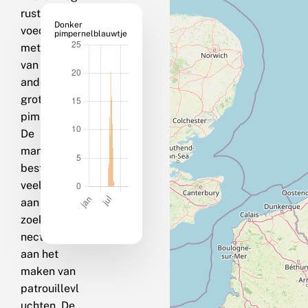
rusten. Ze
Donker
voeden zich
pimpernelblauwtje
met nectar
van onder
andere
grote
pimpernel.
De
mannetjes
besteden
veel tijd
aan het
zoeken van
nectar en
aan het
maken van
patrouillevl
uchten. De