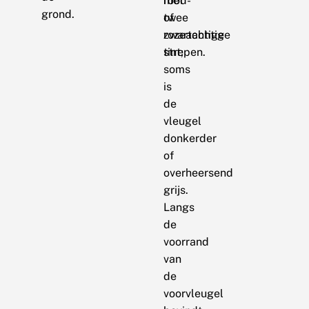
rood-
met
grond.
of
twee
rozeachtige
zwartachtige
tint;
strepen.
soms
is
de
vleugel
donkerder
of
overheersend
grijs.
Langs
de
voorrand
van
de
voorvleugel