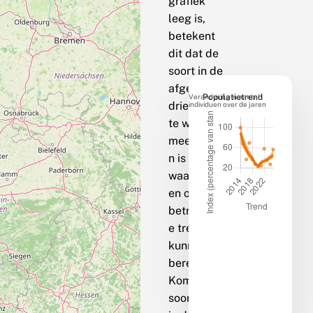
grafiek
leeg is,
betekent
dit dat de
soort in de
afgelopen
Verandering in aantal
Populatietrend
drie jaar op
individuen over de jaren
te weinig
meetpunte
n is
waargenom
en om een
betrouwbar
e trend te
kunnen
berekenen.
Komt de
soort bij jou