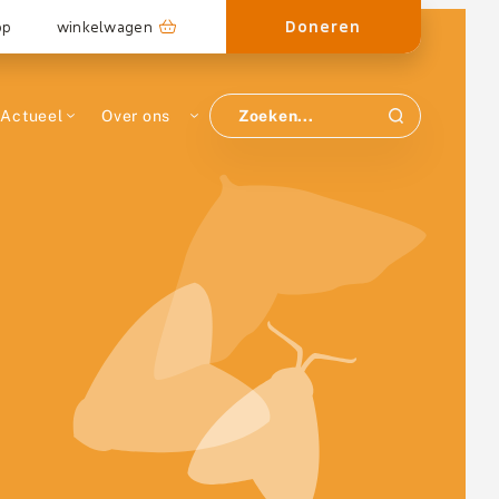
Doneren
op
winkelwagen
Actueel
Over ons