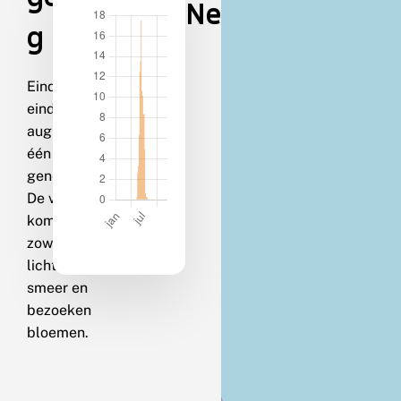
Nederland
g
Eind mei-
eind
augustus in
één
generatie.
De vlinders
komen
zowel op
licht als op
smeer en
bezoeken
bloemen.