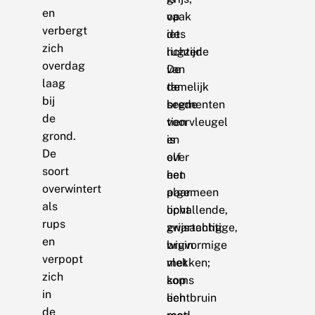
en
vaak
op
verbergt
iets
de
zich
lichter.
rugzijde
overdag
De
van
laag
tamelijk
de
bij
brede
segmenten
de
voorvleugel
tien
grond.
is
en
De
over
elf
soort
het
een
overwintert
algemeen
paar
als
licht
opvallende,
rups
grijsachtig
zwartachtige,
en
bruin
wigvormige
verpopt
met
vlekken;
zich
soms
kop
in
een
lichtbruin
de