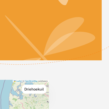
Leaflet
|
©
OpenStreetMap
contributors
Driehoekuil