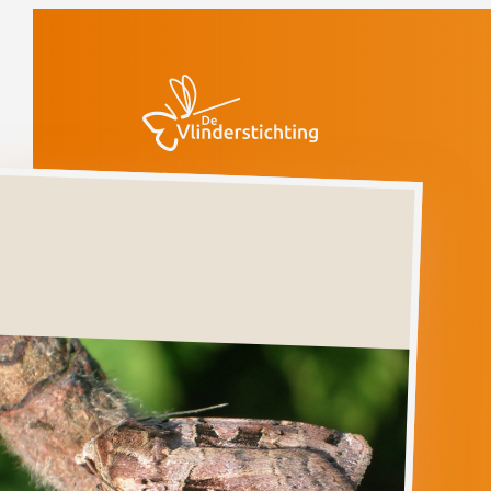
Doorgaan naar inhoud
Vlinders
Driehoekuil
Driehoekuil
XESTIA
TRIANGULUM
Ga direct naar
Verspreiding