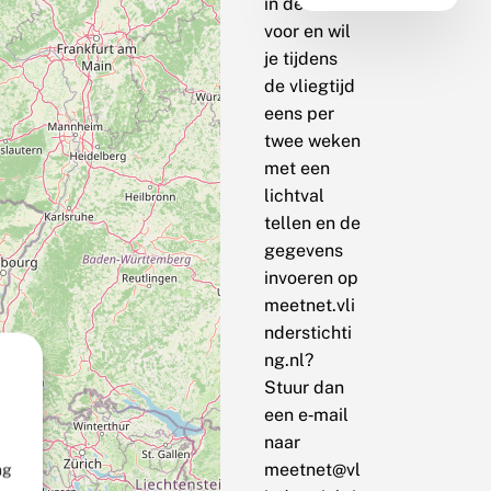
in de buurt
voor en wil
je tijdens
de vliegtijd
eens per
twee weken
met een
lichtval
tellen en de
gegevens
invoeren op
meetnet.vli
nderstichti
ng.nl?
Stuur dan
een e‑mail
naar
meetnet@vl
ng