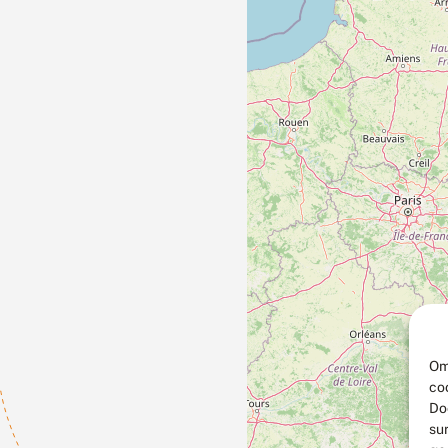
Om
co
Do
su