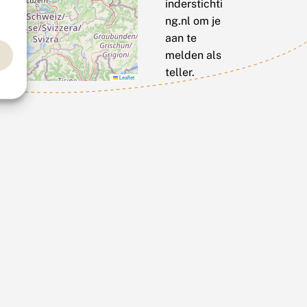
inderstichti
ng.nl om je
aan te
melden als
teller.
Leaflet