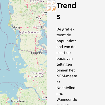
Trend
s
De grafiek
toont de
populatietr
end van de
soort op
basis van
tellingen
binnen het
NEM‑meetn
et
Nachtvlind
ers.
Wanneer de