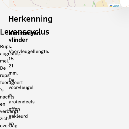
Leaflet
Herkenning
Levenscyclus
Kenmerken
vlinder
Rups:
Voorvleugellengte:
augustus-
18-
mei.
21
De
mm.
rups
De
foerageert
voorvleugel
´s
is
nachts
grotendeels
en
effen
verbergt
gekleurd
zich
en
overdag