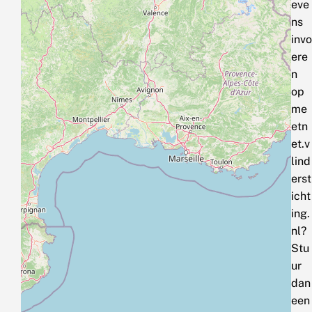
eve
ns
invo
ere
n
op
me
etn
et.v
lind
erst
icht
ing.
nl?
Stu
ur
dan
een