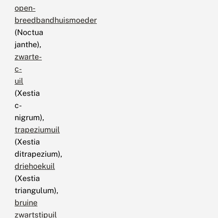
open-
breedbandhuismoeder
(Noctua
janthe),
zwarte-
c-
uil
(Xestia
c-
nigrum),
trapeziumuil
(Xestia
ditrapezium),
driehoekuil
(Xestia
triangulum),
bruine
zwartstipuil