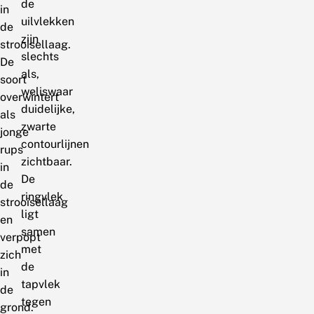
de
in
uilvlekken
de
zijn
strooisellaag.
slechts
De
als,
soort
weliswaar
overwintert
duidelijke,
als
zwarte
jonge
contourlijnen
rups
zichtbaar.
in
De
de
ringvlek
strooisellaag
ligt
en
samen
verpopt
met
zich
de
in
tapvlek
de
tegen
grond.