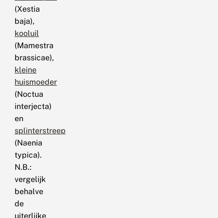
(Xestia
baja),
kooluil
(Mamestra
brassicae),
kleine
huismoeder
(Noctua
interjecta)
en
splinterstreep
(Naenia
typica).
N.B.:
vergelijk
behalve
de
uiterlijke