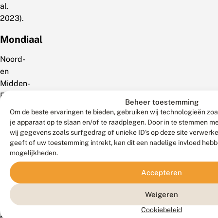
al.
2023).
Mondiaal
Noord-
en
Midden-
Europa,
Beheer toestemming
Noord-
Om de beste ervaringen te bieden, gebruiken wij technologieën zoa
en
je apparaat op te slaan en/of te raadplegen. Door in te stemmen 
Midden-
wij gegevens zoals surfgedrag of unieke ID's op deze site verwerk
geeft of uw toestemming intrekt, kan dit een nadelige invloed heb
Azië
mogelijkheden.
tot
Sachalin,
Accepteren
Korea
en
Weigeren
Japan,
Cookiebeleid
noordelijk