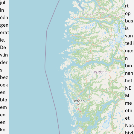
juli
rt
in
op
één
bas
gen
is
erat
van
ie.
telli
De
nge
vlin
n
der
bin
s
nen
bez
het
oek
NE
en
M‑
blo
me
em
etn
en
et
en
Nac
ko
htvl