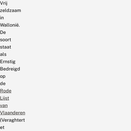
Vrij
zeldzaam
in
Wallonië.
De
soort
staat
als
Ernstig
Bedreigd
op
de
Rode
Lijst
van
Vlaanderen
(Veraghtert
et