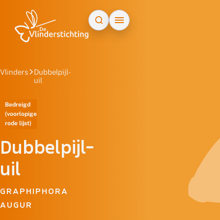
Doorgaan naar inhoud
Vlinders
Dubbelpijl-
uil
Bedreigd
(voorlopige
rode lijst)
Dubbelpijl-
uil
GRAPHIPHORA
AUGUR