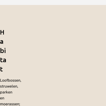
H
a
bi
ta
t
Loofbossen,
struwelen,
parken
en
moerassen;