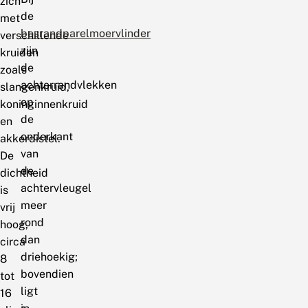
zich
de
met
bosrandparelmoervlinder
verschillende
zijn
kruiden
de
zoals
achterrandvlekken
slangenkruid,
op
koninginnenkruid
de
en
onderkant
akkerdistel.
van
De
de
dichtheid
achtervleugel
is
meer
vrij
rond
hoog,
dan
circa
driehoekig;
8
bovendien
tot
ligt
16