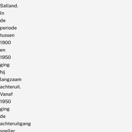
Salland.
In
de
periode
tussen
1900
en
1950
ging
hij
langzaam
achteruit.
Vanaf
1950
ging
de
achteruitgang
sneller