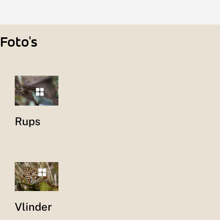
Foto's
Rups
Vlinder