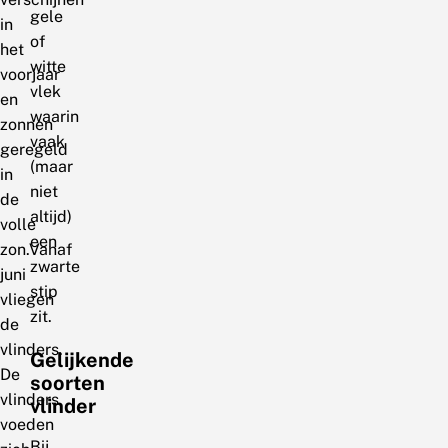
gele
in
of
het
witte
voorjaar
vlek
en
waarin
zonnen
vaak
geregeld
(maar
in
niet
de
altijd)
volle
een
zon.Vanaf
zwarte
juni
stip
vliegen
zit.
de
vlinders.
Gelijkende
De
soorten
vlinders
vlinder
voeden
Bij