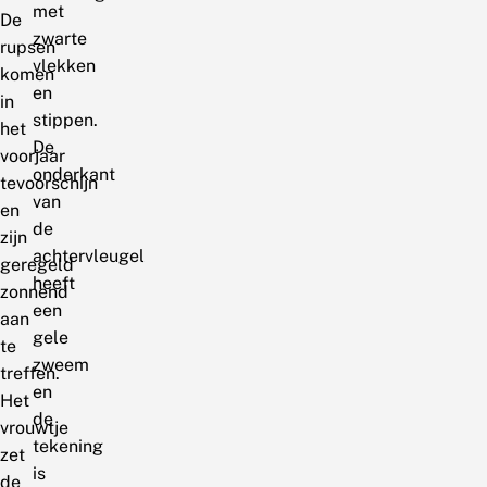
met
De
zwarte
rupsen
vlekken
komen
en
in
stippen.
het
De
voorjaar
onderkant
tevoorschijn
van
en
de
zijn
achtervleugel
geregeld
heeft
zonnend
een
aan
gele
te
zweem
treffen.
en
Het
de
vrouwtje
tekening
zet
is
de