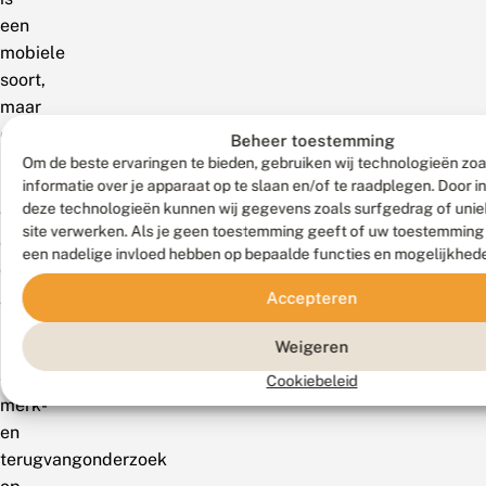
een
mobiele
soort,
maar
een
Beheer toestemming
minder
Om de beste ervaringen te bieden, gebruiken wij technologieën zo
informatie over je apparaat op te slaan en/of te raadplegen. Door 
krachtige
deze technologieën kunnen wij gegevens zoals surfgedrag of uniek
vlieger
site verwerken. Als je geen toestemming geeft of uw toestemming i
dan
een nadelige invloed hebben op bepaalde functies en mogelijkhed
de
grote
Accepteren
parelmoervlinder.
Weigeren
Bij
een
Cookiebeleid
merk-
en
terugvangonderzoek