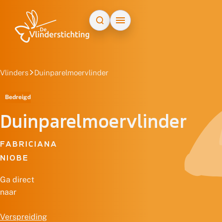
Doorgaan naar inhoud
Vlinders
Duinparelmoervlinder
Bedreigd
Duinparelmoervlinder
FABRICIANA
NIOBE
Ga direct
naar
Verspreiding