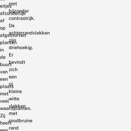
niet
eitjes
bijzonder
afzonderlijk
contrastrijk.
af
De
op
achterrandvlekken
afgestorven
zijn
planten
driehoekig.
in
Er
de
bevindt
buurt
zich
van
een
een
rij
plaats
kleine
met
witte
veel
vlekken
waardplanten.
met
Zij
roodbruine
heeft
rand
een