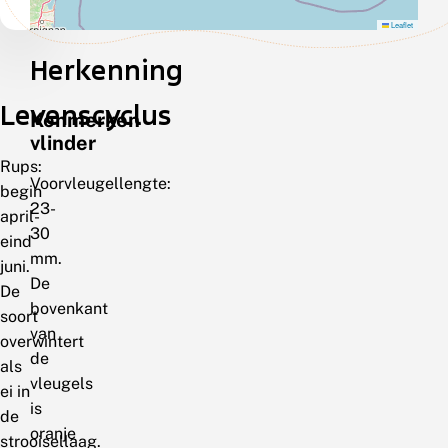
Leaflet
Herkenning
Levenscyclus
Kenmerken
vlinder
Rups:
Voorvleugellengte:
begin
23-
april-
30
eind
mm.
juni.
De
De
bovenkant
soort
van
overwintert
de
als
vleugels
ei in
is
de
oranje
strooisellaag.