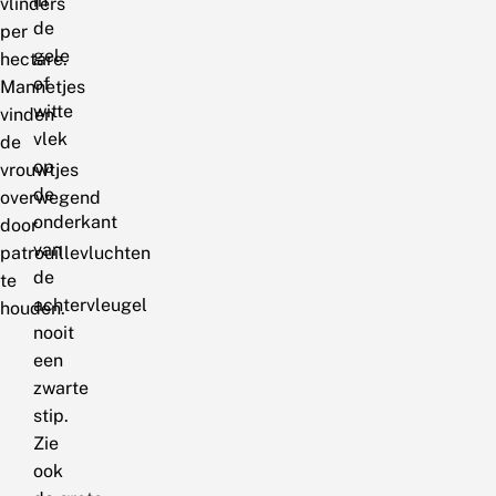
in
vlinders
de
per
gele
hectare.
of
Mannetjes
witte
vinden
vlek
de
op
vrouwtjes
de
overwegend
onderkant
door
van
patrouillevluchten
de
te
achtervleugel
houden.
nooit
een
zwarte
stip.
Zie
ook