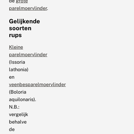
de
grote
parelmoervlinder
.
Gelijkende
soorten
rups
Kleine
parelmoervlinder
(Issoria
lathonia)
en
veenbesparelmoervlinder
(Boloria
aquilonaris).
N.B.:
vergelijk
behalve
de