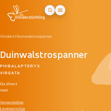
Doorgaan naar inhoud
Vlinders
Duinwalstrospanner
Duinwalstrospanner
PHIBALAPTERYX
VIRGATA
Ga direct
naar
Verspreiding
Levenscyclus