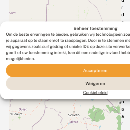
u
r
d
a
Beheer toestemming
n
Om de beste ervaringen te bieden, gebruiken wij technologieën zoa
e
je apparaat op te slaan en/of te raadplegen. Door in te stemmen 
e
wij gegevens zoals surfgedrag of unieke ID's op deze site verwerk
n
geeft of uw toestemming intrekt, kan dit een nadelige invloed heb
e
mogelijkheden.
‑
Accepteren
m
a
Weigeren
i
Cookiebeleid
l
n
a
a
r