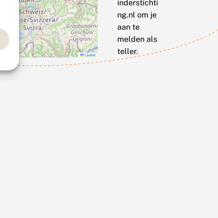
inderstichti
ng.nl om je
aan te
melden als
teller.
Leaflet