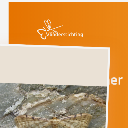
Doorgaan naar inhoud
Vlinders
Dwergstipspanner
Dwergstipspanner
IDAEA
FUSCOVENOSA
Ga direct naar
Verspreiding