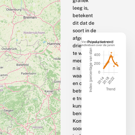
grafiek
leeg is,
betekent
dit dat de
soort in de
afgelopen
Verandering in aantal
Populatietrend
drie jaar op
individuen over de jaren
te weinig
meetpunte
n is
waargenom
en om een
betrouwbar
e trend te
kunnen
berekenen.
Komt de
soort bij jou