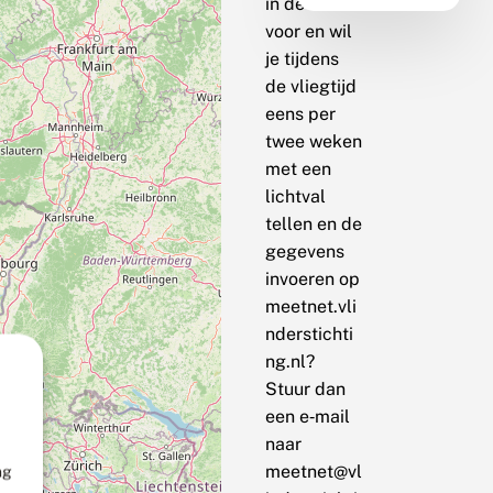
in de buurt
voor en wil
je tijdens
de vliegtijd
eens per
twee weken
met een
lichtval
tellen en de
gegevens
invoeren op
meetnet.vli
nderstichti
ng.nl?
Stuur dan
een e‑mail
naar
meetnet@vl
ng