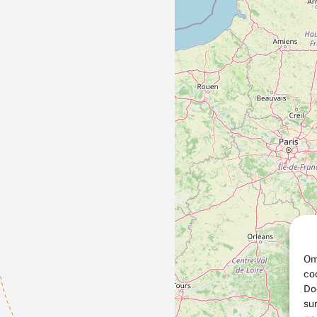
Om
co
Do
su