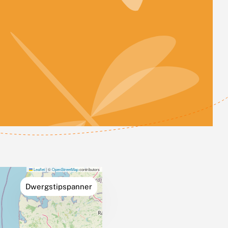
Leaflet
|
©
OpenStreetMap
contributors
Dwergstipspanner