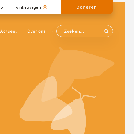
Doneren
op
winkelwagen
Actueel
Over ons