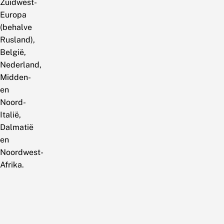
Zuidwest-
Europa
(behalve
Rusland),
België,
Nederland,
Midden-
en
Noord-
Italië,
Dalmatië
en
Noordwest-
Afrika.