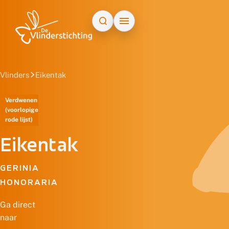
Doorgaan naar inhoud
Vlinders
Eikentak
Verdwenen
(voorlopige
rode lijst)
Eikentak
GERINIA
HONORARIA
Ga direct
naar