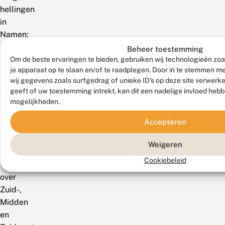
hellingen
in
Namen;
na
Beheer toestemming
1980
Om de beste ervaringen te bieden, gebruiken wij technologieën zoa
je apparaat op te slaan en/of te raadplegen. Door in te stemmen 
niet
wij gegevens zoals surfgedrag of unieke ID's op deze site verwerk
meer
geeft of uw toestemming intrekt, kan dit een nadelige invloed heb
waargenomen
mogelijkheden.
in
Accepteren
Luik.
Mondiaal
Weigeren
Cookiebeleid
Verbreid
over
Zuid-,
Midden
en