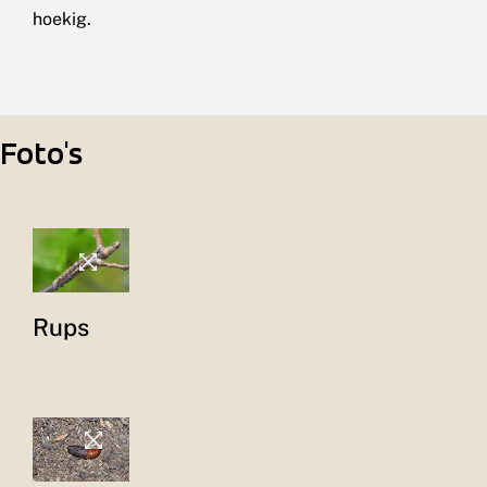
hoekig.
Foto's
Rups