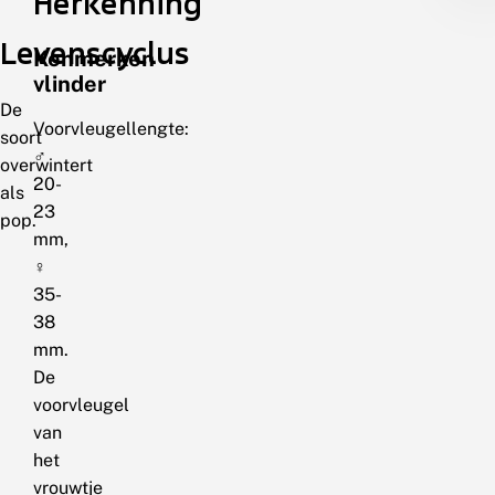
Herkenning
Levenscyclus
Kenmerken
vlinder
De
Voorvleugellengte:
soort
♂
overwintert
20-
als
23
pop.
mm,
♀
35-
38
mm.
De
voorvleugel
van
het
vrouwtje