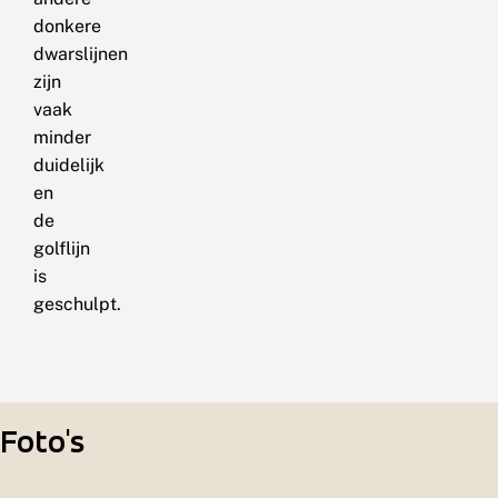
donkere
dwarslijnen
zijn
vaak
minder
duidelijk
en
de
golflijn
is
geschulpt.
Foto's