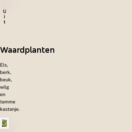
e
l
U
e
i
n
t
e
r
w
a
Waardplanten
a
r
d
e
Els,
n
berk,
beuk,
wilg
en
tamme
kastanje.