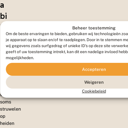
a
bi
ta
Beheer toestemming
Om de beste ervaringen te bieden, gebruiken wij technologieën zoa
t
je apparaat op te slaan en/of te raadplegen. Door in te stemmen 
wij gegevens zoals surfgedrag of unieke ID's op deze site verwerk
Vooral
geeft of uw toestemming intrekt, kan dit een nadelige invloed heb
mogelijkheden.
bossen
en
Accepteren
struwelen
langs
Weigeren
natuurlijke
Cookiebeleid
waterlopen;
soms
struwelen
op
heiden