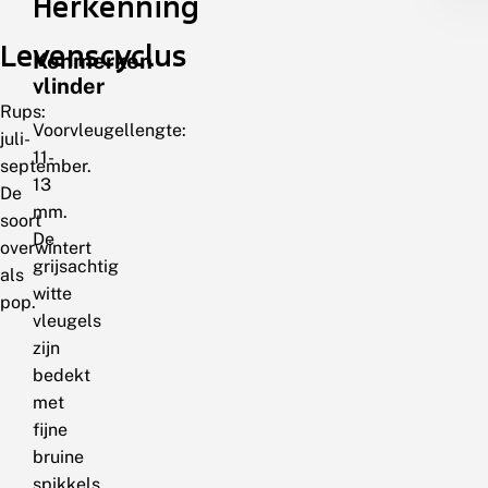
Herkenning
Levenscyclus
Kenmerken
vlinder
Rups:
Voorvleugellengte:
juli-
11-
september.
13
De
mm.
soort
De
overwintert
grijsachtig
als
witte
pop.
vleugels
zijn
bedekt
met
fijne
bruine
spikkels.