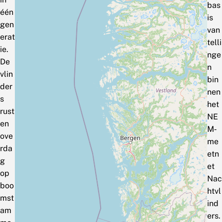
bas
één
is
gen
van
erat
telli
ie.
nge
De
n
vlin
bin
der
nen
s
het
rust
NE
en
M‑
ove
me
rda
etn
g
et
op
Nac
boo
htvl
mst
ind
am
ers.