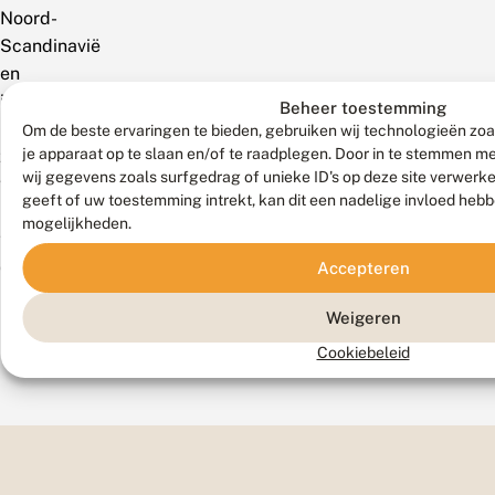
Noord-
Scandinavië
en
in
Beheer toestemming
het
Om de beste ervaringen te bieden, gebruiken wij technologieën zoa
je apparaat op te slaan en/of te raadplegen. Door in te stemmen 
zuiden
wij gegevens zoals surfgedrag of unieke ID's op deze site verwerk
van
geeft of uw toestemming intrekt, kan dit een nadelige invloed heb
Sicilië
mogelijkheden.
tot
de
Accepteren
Balkan.
Weigeren
Cookiebeleid