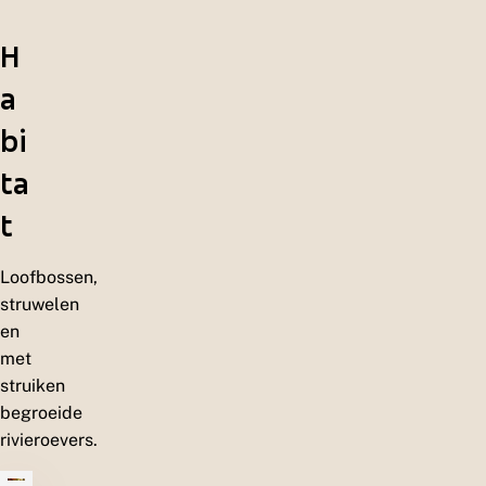
H
a
bi
ta
t
Loofbossen,
struwelen
en
met
struiken
begroeide
rivieroevers.