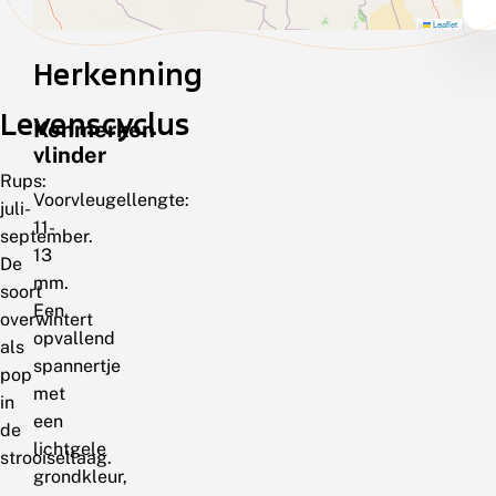
Leaflet
Herkenning
Levenscyclus
Kenmerken
vlinder
Rups:
Voorvleugellengte:
juli-
11-
september.
13
De
mm.
soort
Een
overwintert
opvallend
als
spannertje
pop
met
in
een
de
lichtgele
strooisellaag.
grondkleur,