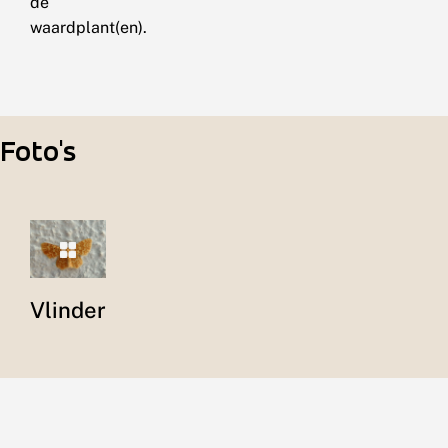
de
waardplant(en).
Foto's
Vlinder