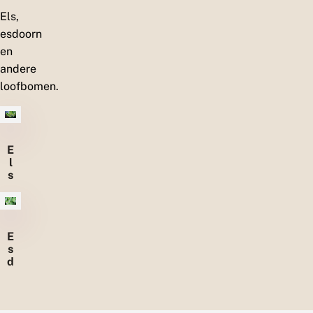
Els,
esdoorn
en
andere
loofbomen.
E
l
s
E
s
d
o
o
r
n