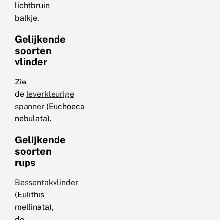
lichtbruin
balkje.
Gelijkende
soorten
vlinder
Zie
de
leverkleurige
spanner
(Euchoeca
nebulata).
Gelijkende
soorten
rups
Bessentakvlinder
(Eulithis
mellinata),
de