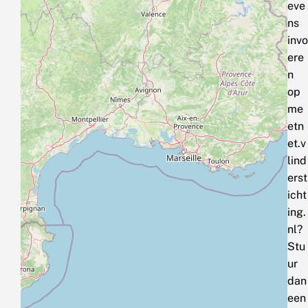
eve
ns
invo
ere
n
op
me
etn
et.v
lind
erst
icht
ing.
nl?
Stu
ur
dan
een