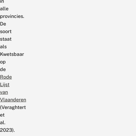
in
alle
provincies.
De
soort
staat
als
Kwetsbaar
op
de
Rode
Lijst
van
Vlaanderen
(Veraghtert
et
al.
2023).