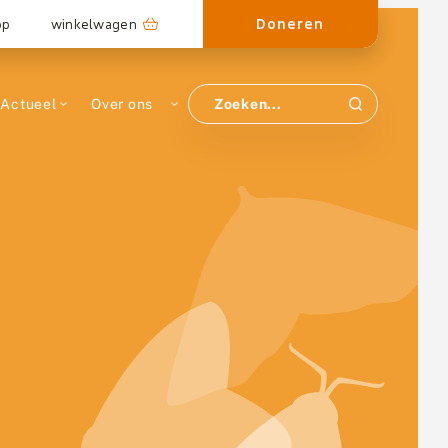
Doneren
op
winkelwagen
Actueel
Over ons