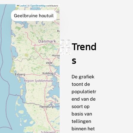
Leaflet
|
©
OpenStreetMap
contributors
Geelbruine houtuil
Trend
s
De grafiek
toont de
populatietr
end van de
soort op
basis van
tellingen
binnen het