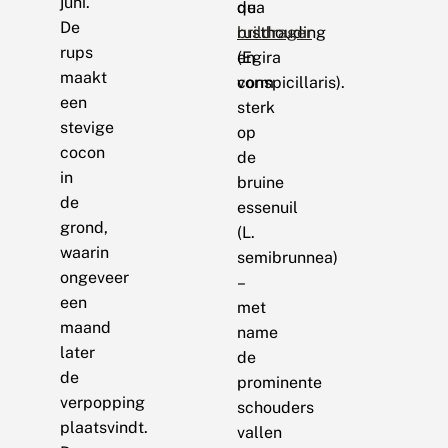
juni.
qua
de
De
rusthouding
brildrager
rups
en
(Egira
maakt
vorm
conspicillaris).
een
sterk
stevige
op
cocon
de
in
bruine
de
essenuil
grond,
(L.
waarin
semibrunnea)
ongeveer
–
een
met
maand
name
later
de
de
prominente
verpopping
schouders
plaatsvindt.
vallen