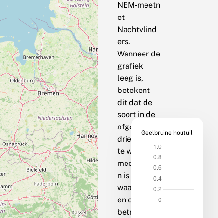
NEM‑meetn
et
Nachtvlind
ers.
Wanneer de
grafiek
leeg is,
betekent
dit dat de
soort in de
afgelopen
Geelbruine houtuil
drie jaar op
te weinig
meetpunte
n is
waargenom
en om een
betrouwbar