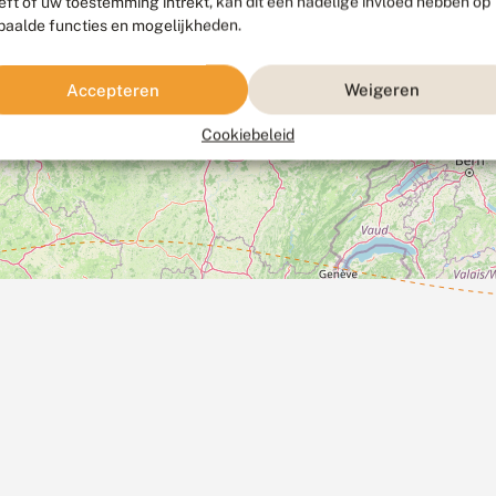
eft of uw toestemming intrekt, kan dit een nadelige invloed hebben op
paalde functies en mogelijkheden.
Accepteren
Weigeren
Cookiebeleid