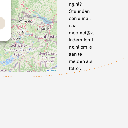
ng.nl?
Stuur dan
een e‑mail
naar
meetnet@vl
inderstichti
ng.nl om je
aan te
melden als
teller.
Leaflet