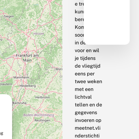
e trend te
kunnen
berekenen.
Komt de
soort bij jou
in de buurt
voor en wil
je tijdens
de vliegtijd
eens per
twee weken
met een
lichtval
tellen en de
gegevens
invoeren op
meetnet.vli
ng
nderstichti