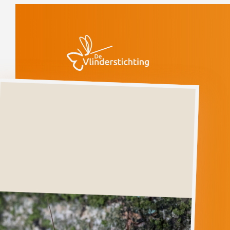
Doorgaan naar inhoud
Vlinders
Geelbruine
houtuil
Ernstig bedreigd
(voorlopige rode
lijst)
Geelbruine
houtuil