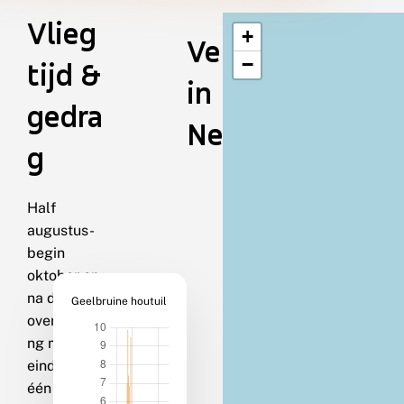
Vlieg
+
Verspreiding
−
tijd &
in
gedra
Nederland
g
Half
augustus-
begin
oktober en
na de
Geelbruine houtuil
overwinteri
ng maart-
eind april in
één