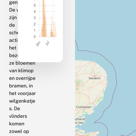
generatie.
De vlinders
zijn vanaf
de
schemering
actief; in
het najaar
bezoeken
ze bloemen
van klimop
en overrijpe
bramen, in
het voorjaar
wilgenkatje
s. De
vlinders
komen
zowel op