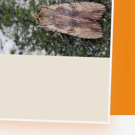
LITHOPHANE
SOCIA
Ga direct naar
Verspreiding
Levenscyclus
Herkenning
Foto's
Habitat &
Waardplanten