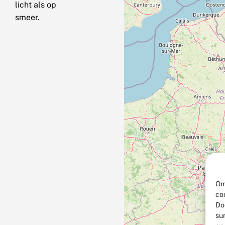
licht als op
smeer.
Om
co
Do
su