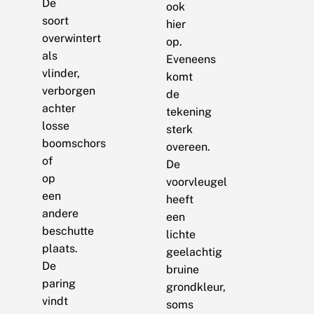
De
ook
soort
hier
overwintert
op.
als
Eveneens
vlinder,
komt
verborgen
de
achter
tekening
losse
sterk
boomschors
overeen.
of
De
op
voorvleugel
een
heeft
andere
een
beschutte
lichte
plaats.
geelachtig
De
bruine
paring
grondkleur,
vindt
soms