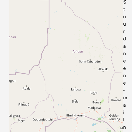
S
t
u
u
r
d
a
n
e
e
n
e
‑
m
a
i
l
n