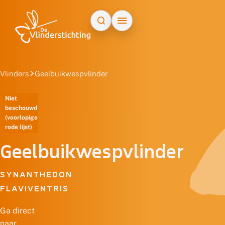
Doorgaan naar inhoud
Vlinders
Geelbuikwespvlinder
Niet
beschouwd
(voorlopige
rode lijst)
Geelbuikwespvlinder
SYNANTHEDON
FLAVIVENTRIS
Ga direct
naar