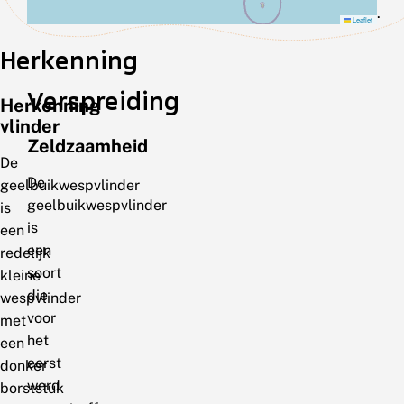
.
Leaflet
Herkenning
Verspreiding
Herkenning
vlinder
Zeldzaamheid
De
De
geelbuikwespvlinder
geelbuikwespvlinder
is
is
een
een
redelijk
soort
kleine
die
wespvlinder
voor
met
het
een
eerst
donker
werd
borststuk