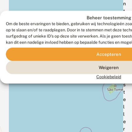
n
t
Beheer toestemming
e
Om de beste ervaringen te bieden, gebruiken wij technologieën zoa
m
op te slaan en/of te raadplegen. Door in te stemmen met deze tec
e
surfgedrag of unieke ID's op deze site verwerken. Als je geen toe
l
kan dit een nadelige invloed hebben op bepaalde functies en moge
d
Accepteren
e
n
Weigeren
a
Cookiebeleid
l
s
t
e
l
l
e
r