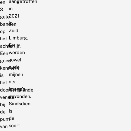
aangetroffen
en
in
3
2021
gele
in
banden
Zuid-
op
Limburg.
het
Er
achterlijf.
werden
Een
zowel
goed
oude
kenmerk
mijnen
is
als
het
imago’s
doorschijnende
gevonden.
venster
Sindsdien
bij
is
de
de
punt
soort
van