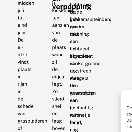
midden
is
lichtbruin
naar
verpopping
juli
kieskeurig
tot
beide
tot
ten
geel
lichaamsuiteinden;
eind
aanzien
zonder
groen
juni.
van
tekening
met
De
de
op
een
ei-
plaats
de
lichtgeel
afzet
waar
bovenkant
afgezette
vindt
zij
van
donkergroene
plaats
de
de
rugstreep
in
eitjes
vleugels.
met
rijen
legt.
De
een
in
Ze
geurstreep
weerszijden
de
vliegt
van
een
schede
snel
het
geelachtig
Om
van
en
co
mannetje
witte
Do
grasbladeren
laag
loopt
band;
su
of
boven
niet
nog