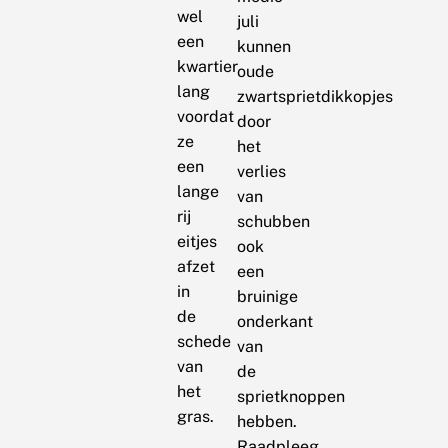
wel
juli
een
kunnen
kwartier
oude
lang
zwartsprietdikkopjes
voordat
door
ze
het
een
verlies
lange
van
rij
schubben
eitjes
ook
afzet
een
in
bruinige
de
onderkant
schede
van
van
de
het
sprietknoppen
gras.
hebben.
Raadpleeg