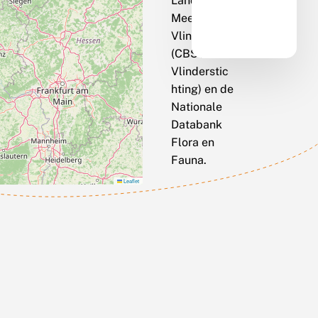
Landelijk
Meetnet
Vlinders
(CBS / De
Vlinderstic
hting) en de
Nationale
Databank
Flora en
Fauna.
Leaflet