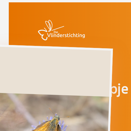
Doorgaan naar inhoud
Vlinders
Geelsprietdikkopje
Bedreigd
Geelsprietdikkopje
THYMELICUS
SYLVESTRIS
Ga direct naar