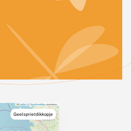
Leaflet
|
©
OpenStreetMap
contributors
Geelsprietdikkopje