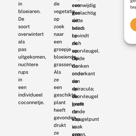
ge
in
de
evenwijdig
een
be
bloeiaren.
vegetatie,
aan
geelachtig
De
op
de
witte
soort
zoek
aders
band
overwintert
naar
op
bevindt
als
een
de
zich
pas
groepje
voorvleugel.
op
uitgekomen,
bloeiende
Op
beide
nuchtere
grassen.
de
flanken
rups
Als
onderkant
onder
in
ze
van
de
een
een
de
spiracula;
individueel
geschikte
voorvleugel
de
coconnetje.
plant
heeft
grote
heeft
de
ronde
gevonden,
vleugelpunt
kop
drukt
vaak
is
ze
een
groen.