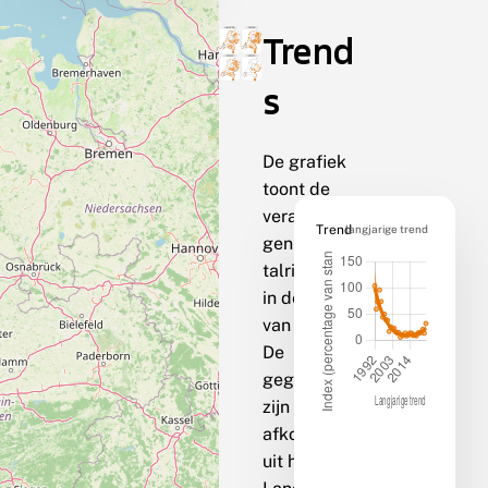
Trend
s
De grafiek
toont de
veranderin
Trend
langjarige trend
gen van de
talrijkheid
in de loop
van de tijd.
De
gegevens
zijn
afkomstig
uit het