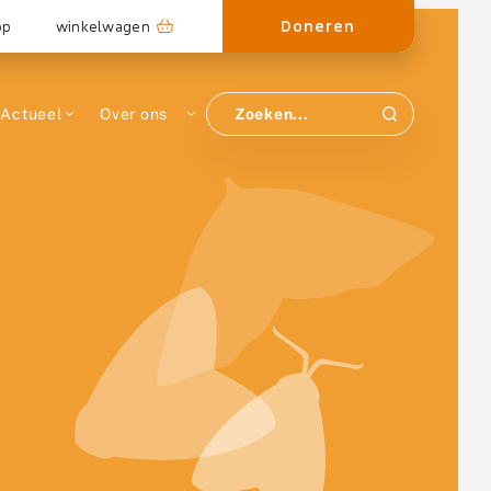
Doneren
op
winkelwagen
Actueel
Over ons