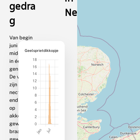
gedra
Nederland
g
Van begin
juni tot
Geelsprietdikkopje
midden juli
in één
generatie.
De vlinders
zijn vaak
nectardrink
end te zien
op
akkerdistel,
gewone
braam en
gewone