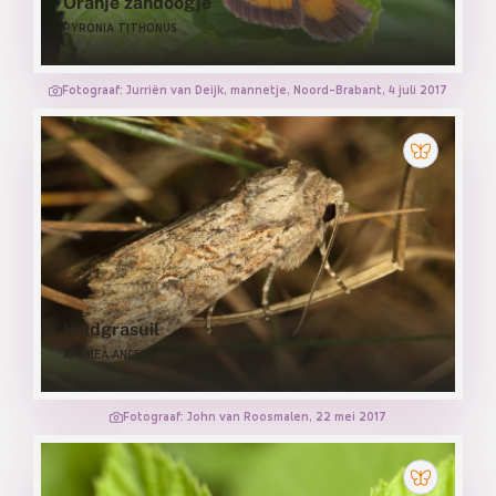
Oranje zandoogje
PYRONIA TITHONUS
Fotograaf: Jurriën van Deijk, mannetje, Noord-Brabant, 4 juli 2017
Veldgrasuil
APAMEA ANCEPS
Fotograaf: John van Roosmalen, 22 mei 2017