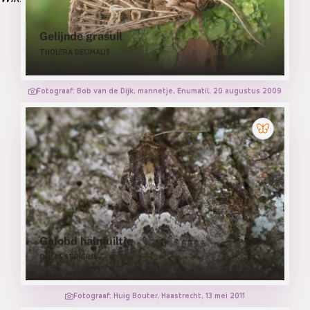
Gelijnde grasuil
THOLERA DECIMALIS
Fotograaf: Bob van de Dijk, mannetje, Enumatil, 20 augustus 2009
Gelobd halmuiltje
OLIGIA STRIGILIS
Fotograaf: Huig Bouter, Haastrecht, 13 mei 2011