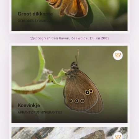
Groot dikkopje
OCHLODES SYLVANUS
Fotograaf: Ben Haven, Zeewolde, 13 juni 2009
Koevinkje
APHANTOPUS HYPERANTUS