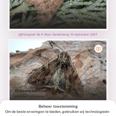
Gewone grasuil
LUPERINA TESTACEA
Fotograaf: Ab H. Baas, Hardenberg, 10 september 2007
Graswortelvlinder
APAMEA MONOGLYPHA
Beheer toestemming
Fotograaf: Mary van Steeg, Gasselte, 6 juni 2019
Om de beste ervaringen te bieden, gebruiken wij technologieën