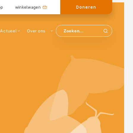
Doneren
op
winkelwagen
Actueel
Over ons