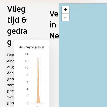
Vlieg
+
Verspreiding
−
tijd &
in
gedra
Nederland
g
Gekraagde grasuil
Begin juni-
eind
augustus in
één
generatie;
soms een
partiële
tweede
generatie