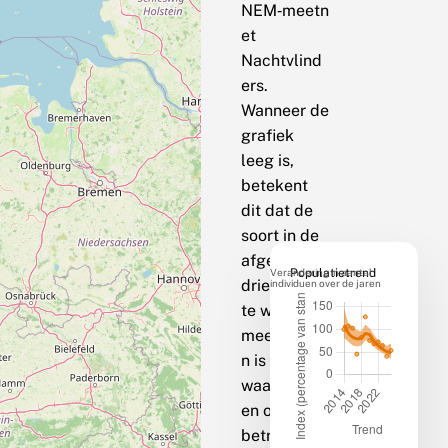
NEM‑meetn
et
Nachtvlind
ers.
Wanneer de
grafiek
leeg is,
betekent
dit dat de
soort in de
afgelopen
Verandering in aantal
Populatietrend
drie jaar op
individuen over de jaren
te weinig
meetpunte
n is
waargenom
en om een
betrouwbar