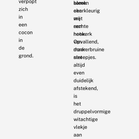
verpopt
samen
bleek
zich
een
okerkleurig
in
vrij
met
een
rechte
een
cocon
hoek.
netwerk
in
Opvallend,
van
de
maar
donkerbruine
grond.
niet
streepjes.
altijd
even
duidelijk
afstekend,
is
het
druppelvormige
witachtige
vlekje
aan