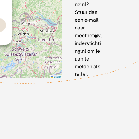
ng.nl?
Stuur dan
een e‑mail
naar
meetnet@vl
inderstichti
ng.nl om je
aan te
melden als
teller.
Leaflet