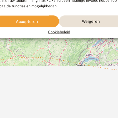
eft of uw toestemming intrekt, kan dit een nadelige invloed hebben op
paalde functies en mogelijkheden.
Accepteren
Weigeren
Cookiebeleid