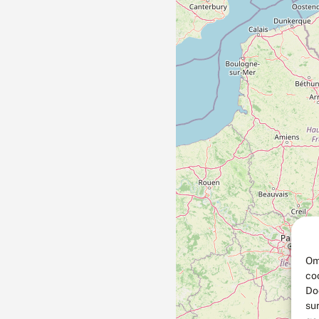
Om
co
Do
su