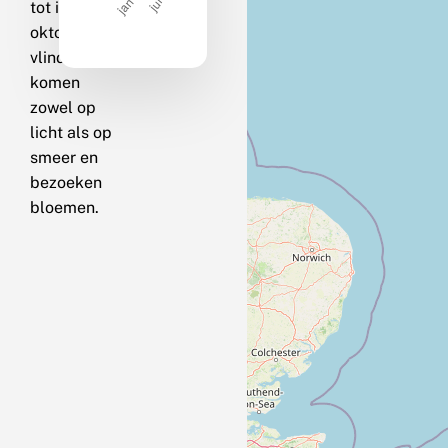
tot in
oktober. De
vlinders
komen
zowel op
licht als op
smeer en
bezoeken
bloemen.