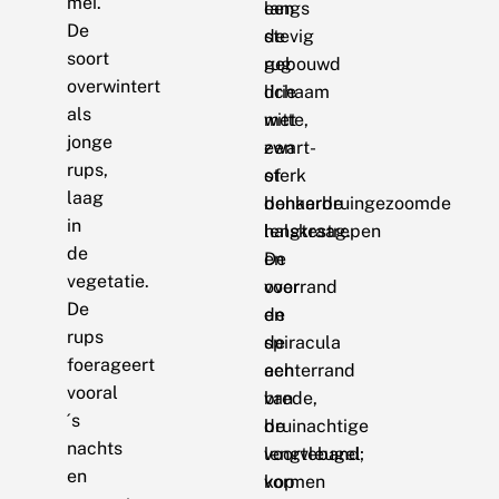
mei.
een
langs
De
stevig
de
soort
gebouwd
rug
overwintert
lichaam
drie
als
met
witte,
jonge
een
zwart-
rups,
sterk
of
laag
behaarde
donkerbruingezoomde
in
halskraag.
lengtestrepen
de
De
en
vegetatie.
voorrand
over
De
en
de
rups
de
spiracula
foerageert
achterrand
een
vooral
van
brede,
´s
de
bruinachtige
nachts
voorvleugel
lengteband;
en
vormen
kop