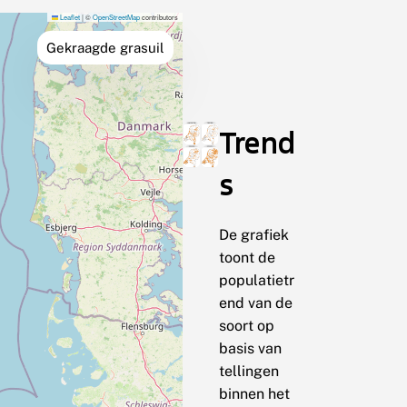
Leaflet
|
©
OpenStreetMap
contributors
Gekraagde grasuil
Trend
s
De grafiek
toont de
populatietr
end van de
soort op
basis van
tellingen
binnen het