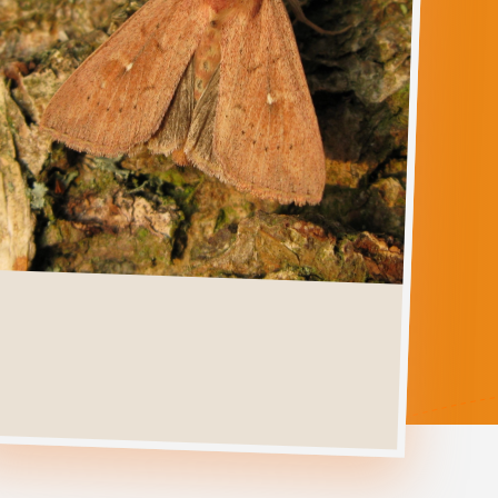
MYTHIMNA
FERRAGO
Ga direct naar
Verspreiding
Levenscyclus
Herkenning
Foto's
Habitat &
Waardplanten