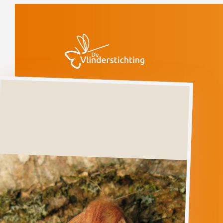
Doorgaan naar inhoud
Vlinders
Gekraagde
grasuil
Gevoelig
(voorlopige rode
lijst)
Gekraagde
grasuil