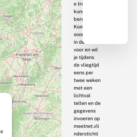
e trend te
kunnen
berekenen.
Komt de
soort bij jou
in de buurt
voor en wil
je tijdens
de vliegtijd
eens per
twee weken
met een
lichtval
tellen en de
gegevens
invoeren op
meetnet.vli
ng
nderstichti