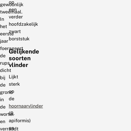
op
gewoonlijk
een
tweemaal.
verder
In
hoofdzakelijk
het
zwart
eerste
borststuk
jaar
foerageert
Gelijkende
de
soorten
rups
vlinder
dicht
Lijkt
bij
sterk
de
op
grond
de
in
hoornaarvlinder
de
(S.
wortel
apiformis)
en
en
verraadt