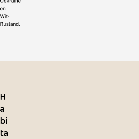
Oekraine
en
Wit-
Rusland.
H
a
bi
ta