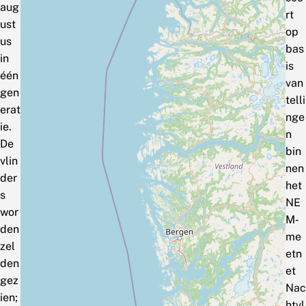
aug
rt
ust
op
us
bas
in
is
één
van
gen
telli
erat
nge
ie.
n
De
bin
vlin
nen
der
het
s
NE
wor
M‑
den
me
zel
etn
den
et
gez
Nac
ien;
htvl