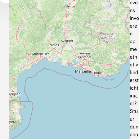
eve
ns
invo
ere
n
op
me
etn
et.v
lind
erst
icht
ing.
nl?
Stu
ur
dan
een