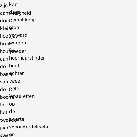
kan
zijn
daar
aanwezigheid
gemakkelijk
door
mee
kleine
verward
hoopjes
worden.
bruin
De
houtpoeder
hoornaarvlinder
aan
heeft
de
echter
basis
twee
van
gele
de
'epauletten'
boom.
op
In
de
het
zwarte
tweede
schouderdeksels
jaar
en
gaan