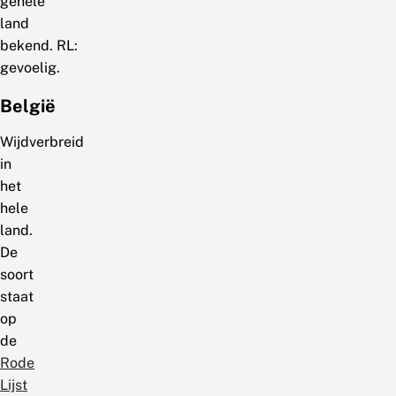
gehele
land
bekend. RL:
gevoelig.
België
Wijdverbreid
in
het
hele
land.
De
soort
staat
op
de
Rode
Lijst