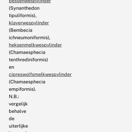
bessenwespvlinder
(Synanthedon
tipuliformis),
klaverwespvlinder
(Bembecia
ichneumoniformis),
heksenmelkwespvlinder
(Chamaesphecia
tenthrediniformis)
en
cipreswolfsmelkwespvlinder
(Chamaesphecia
empiformis).
N.B.:
vergelijk
behalve
de
uiterlijke