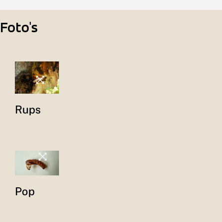
Foto's
Rups
Pop