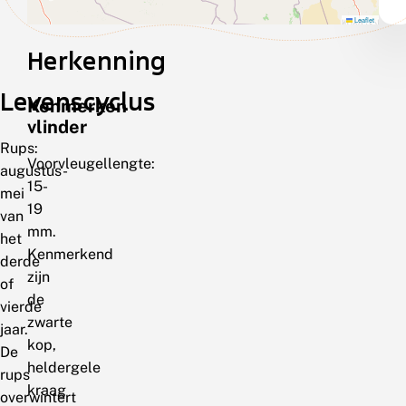
Leaflet
Herkenning
Levenscyclus
Kenmerken
vlinder
Rups:
Voorvleugellengte:
augustus-
15-
mei
19
van
mm.
het
Kenmerkend
derde
zijn
of
de
vierde
zwarte
jaar.
kop,
De
heldergele
rups
kraag
overwintert