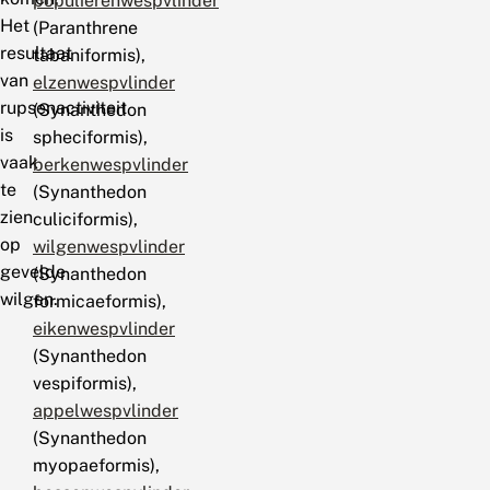
populierenwespvlinder
Het
(Paranthrene
resultaat
tabaniformis),
van
elzenwespvlinder
rupsenactiviteit
(Synanthedon
is
spheciformis),
vaak
berkenwespvlinder
te
(Synanthedon
zien
culiciformis),
op
wilgenwespvlinder
gevelde
(Synanthedon
wilgen.
formicaeformis),
eikenwespvlinder
(Synanthedon
vespiformis),
appelwespvlinder
(Synanthedon
myopaeformis),