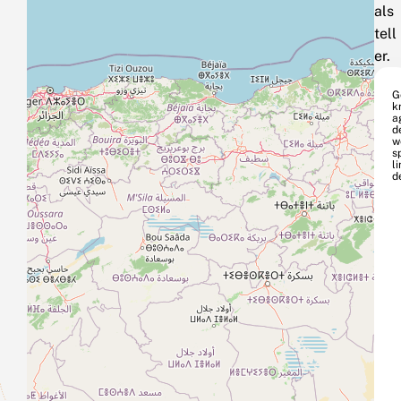
als
tell
er.
G
k
a
d
w
s
li
d