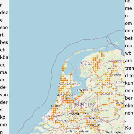
no
r
me
dez
n
e
om
soo
een
rt
bet
bes
rou
chi
wb
kba
are
ar,
tren
ma
d te
ar
kun
de
nen
vlin
ber
der
eke
s
nen
ko
.
me
Ko
n