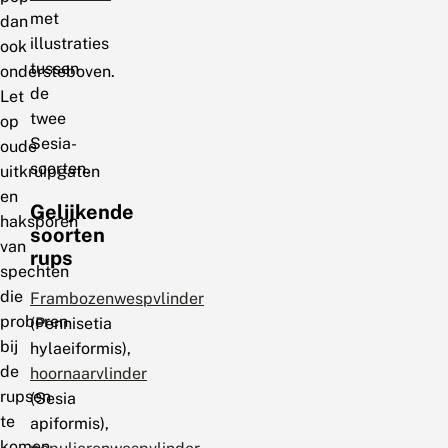
met
dan
illustraties
ook
tussen
ondersteboven.
de
Let
twee
op
Sesia-
oude
soorten.
uitkruipgaten
en
Gelijkende
haksporen
soorten
van
rups
spechten
die
Frambozenwespvlinder
proberen
(Pennisetia
bij
hylaeiformis),
de
hoornaarvlinder
rupsen
(Sesia
te
apiformis),
komen.