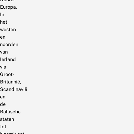
Europa.
In
het
westen
en
noorden
van
Ierland
via
Groot-
Britannië,
Scandinavië
en
de
Baltische
staten
tot