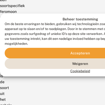
soortspecifiek
feromoon
werd
Beheer toestemming
ontdekt.
Om de beste ervaringen te bieden, gebruiken wij technologieën zoa
apparaat op te slaan en/of te raadplegen. Door in te stemmen met
Sindsdien
gegevens zoals surfgedrag of unieke ID's op deze site verwerken. 
nam
uw toestemming intrekt, kan dit een nadelige invloed hebben op be
het
mogelijkheden.
aantal
waarnemingen
Accepteren
hard
Weigeren
toe
en
Cookiebeleid
is
de
soort
uit
het