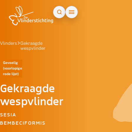
Doorgaan naar inhoud
Vlinders
Gekraagde
wespvlinder
Gevoelig
(voorlopige
rode lijst)
Gekraagde
wespvlinder
SESIA
BEMBECIFORMIS