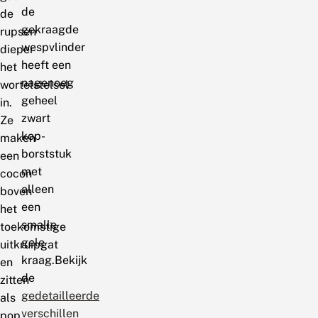
de
de
gekraagde
rupsen
wespvlinder
dieper
heeft een
het
nagenoeg
wortelstelsel
geheel
in.
zwart
Ze
kop-
maken
borststuk
een
met
cocon
alleen
boven
een
het
smalle
toekomstige
gele
uitkruipgat
kraag.Bekijk
en
de
zitten
gedetailleerde
als
verschillen
pop