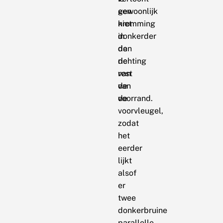
gewoonlijk
een
niet
kromming
donkerder
in
dan
de
de
richting
rest
van
van
de
de
voorrand.
voorvleugel,
zodat
het
eerder
lijkt
alsof
er
twee
donkerbruine
parallelle