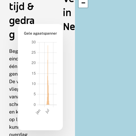
−
tijd &
in
gedra
Nederland
g
Gele agaatspanner
Begin juni-
eind juli in
één
generatie.
De vlinders
vliegen
vanaf de
schemering
en komen
op licht. Ze
kunnen
overdag