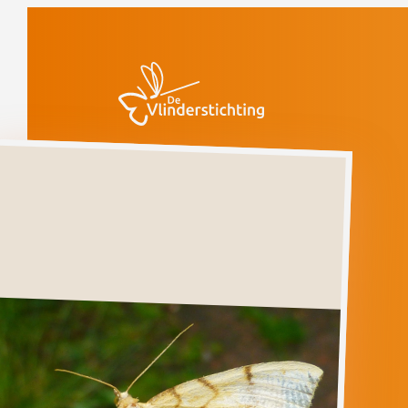
Doorgaan naar inhoud
Vlinders
Gele
agaatspanner
Gele
agaatspanner
GANDARITIS
PYRALIATA