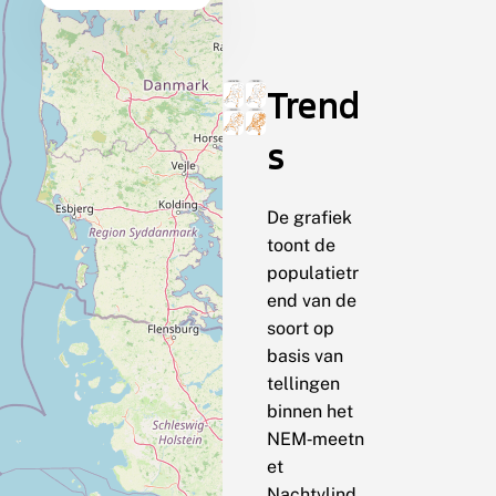
Trend
s
De grafiek
toont de
populatietr
end van de
soort op
basis van
tellingen
binnen het
NEM‑meetn
et
Nachtvlind