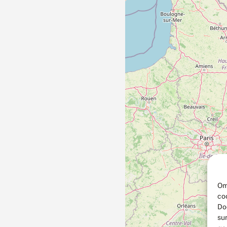
Om
co
Do
su