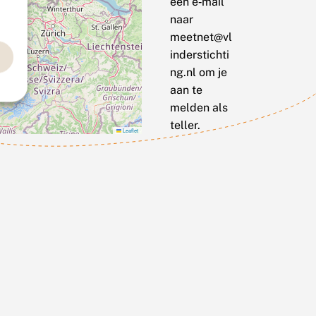
een e‑mail
naar
meetnet@vl
inderstichti
ng.nl om je
aan te
melden als
teller.
Leaflet