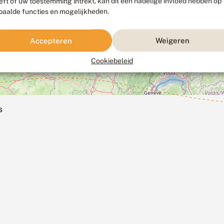
eft of uw toestemming intrekt, kan dit een nadelige invloed hebben op
paalde functies en mogelijkheden.
Accepteren
Weigeren
Cookiebeleid
s