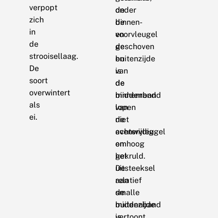
verpopt
onder
de
zich
de
binnen-
in
voorvleugel
en
de
geschoven
de
strooisellaag.
en
buitenzijde
De
is
van
soort
de
de
overwintert
binnenrand
middenband
als
van
lopen
ei.
de
niet
achtervleugel
evenwijdig
omhoog
en
gekruld.
het
De
uitsteeksel
relatief
aan
smalle
de
middenband
buitenzijde
is
vertoont