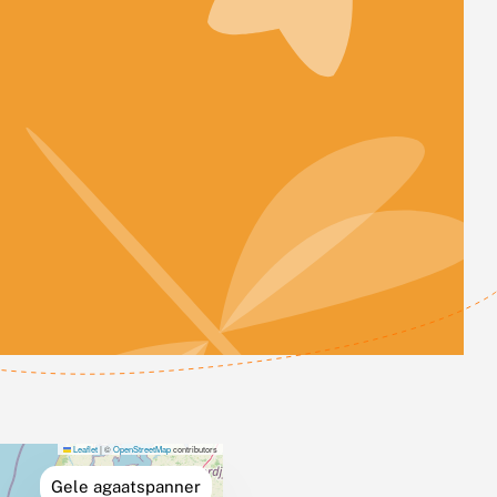
Leaflet
|
©
OpenStreetMap
contributors
Gele agaatspanner