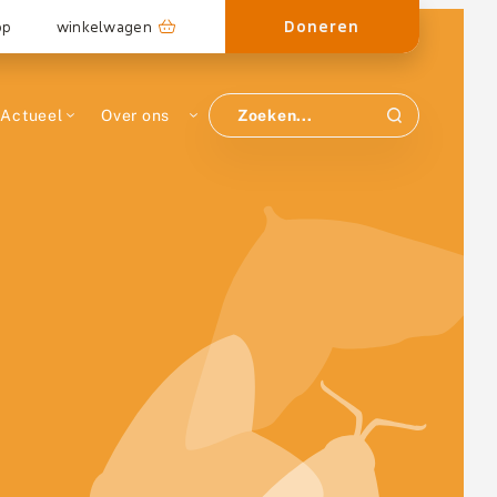
Doneren
op
winkelwagen
Actueel
Over ons