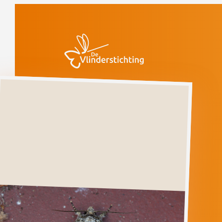
Doorgaan naar inhoud
Vlinders
Gele
granietuil
Verdwenen
(voorlopige rode
lijst)
Gele
granietuil