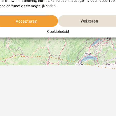
eft of uw toestemming intrekt, kan dit een nadelige invloed hebben op
paalde functies en mogelijkheden.
Accepteren
Weigeren
Cookiebeleid