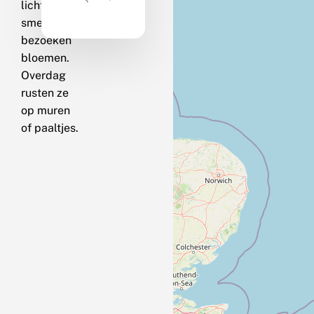
licht als op
smeer en
bezoeken
bloemen.
Overdag
rusten ze
op muren
of paaltjes.