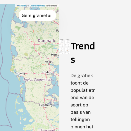
Leaflet
|
©
OpenStreetMap
contributors
Gele granietuil
Trend
s
De grafiek
toont de
populatietr
end van de
soort op
basis van
tellingen
binnen het