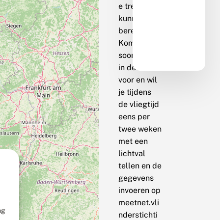
e trend te
kunnen
berekenen.
Komt de
soort bij jou
in de buurt
voor en wil
je tijdens
de vliegtijd
eens per
twee weken
met een
lichtval
tellen en de
gegevens
invoeren op
meetnet.vli
ng
nderstichti