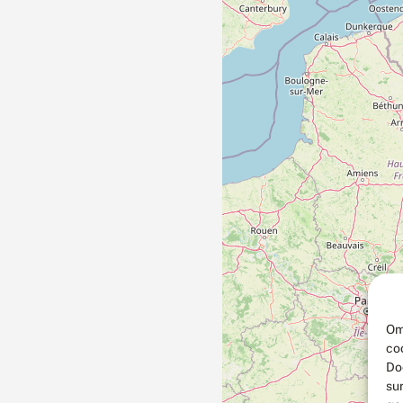
Om
co
Do
su