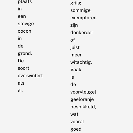
plaats
grijs;
in
sommige
een
exemplaren
stevige
zijn
cocon
donkerder
in
of
de
juist
grond.
meer
De
witachtig.
soort
Vaak
overwintert
is
als
de
ei.
voorvleugel
geeloranje
bespikkeld,
wat
vooral
goed