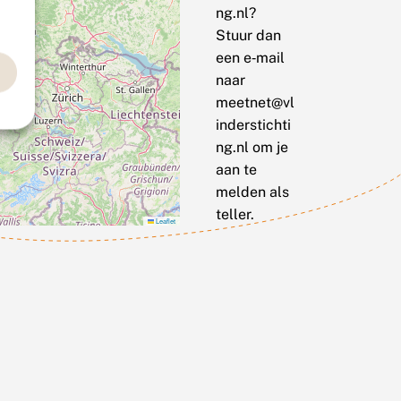
ng.nl?
Stuur dan
een e‑mail
naar
meetnet@vl
inderstichti
ng.nl om je
aan te
melden als
teller.
Leaflet