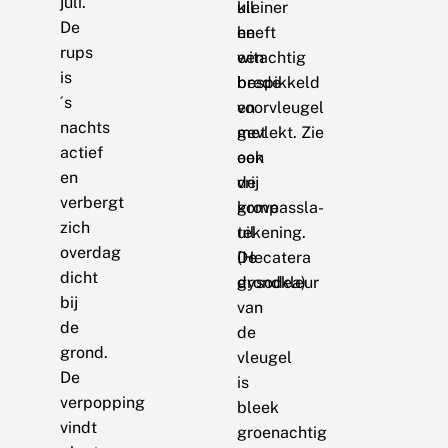
juli.
uil
kleiner
De
heeft
en
rups
een
witachtig
is
brede
bespikkeld
´s
voorvleugel
en
nachts
met
gevlekt. Zie
actief
een
ook
en
vrij
de
verbergt
grove
kompassla-
zich
tekening.
uil
overdag
De
(Hecatera
dicht
grondkleur
dysodea)
bij
van
de
de
grond.
vleugel
De
is
verpopping
bleek
vindt
groenachtig