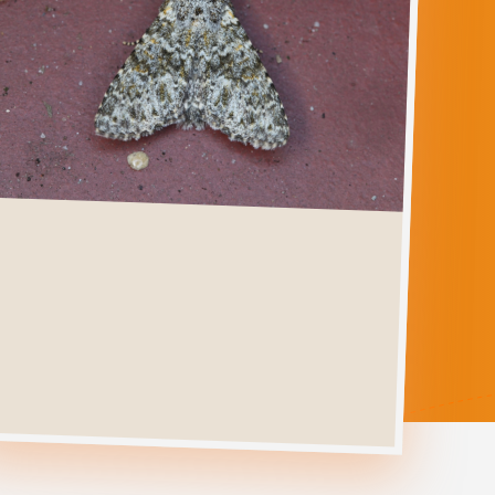
POLYMIXIS
FLAVICINCTA
Ga direct naar
Verspreiding
Levenscyclus
Herkenning
Foto's
Habitat &
Waardplanten