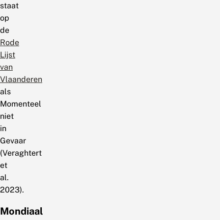
staat
op
de
Rode
Lijst
van
Vlaanderen
als
Momenteel
niet
in
Gevaar
(Veraghtert
et
al.
2023).
Mondiaal