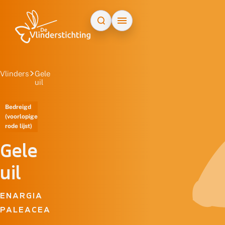
Doorgaan naar inhoud
Vlinders
Gele
uil
Bedreigd
(voorlopige
rode lijst)
Gele
uil
ENARGIA
PALEACEA