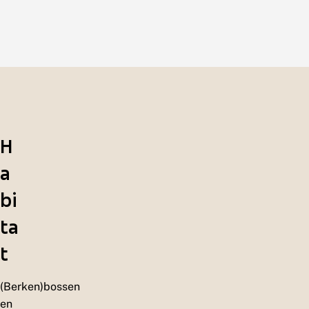
H
a
bi
ta
t
(Berken)bossen
en