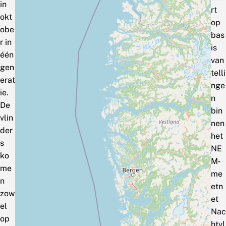
in
rt
okt
op
obe
bas
r in
is
één
van
gen
telli
erat
nge
ie.
n
De
bin
vlin
nen
der
het
s
NE
ko
M‑
me
me
n
etn
zow
et
el
Nac
op
htvl