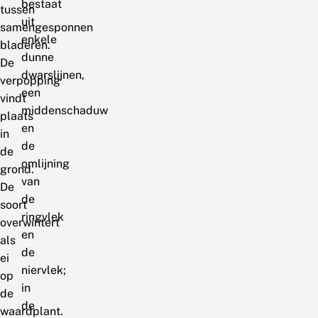
bestaat
tussen
uit
samengesponnen
enkele
bladeren.
dunne
De
dwarslijnen,
verpopping
een
vindt
middenschaduw
plaats
en
in
de
de
omlijning
grond.
van
De
de
soort
ringvlek
overwintert
en
als
de
ei
niervlek;
op
in
de
de
waardplant.