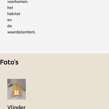
voorkomen,
het
habitat
en
de
waardplant(en).
Foto's
Vlinder