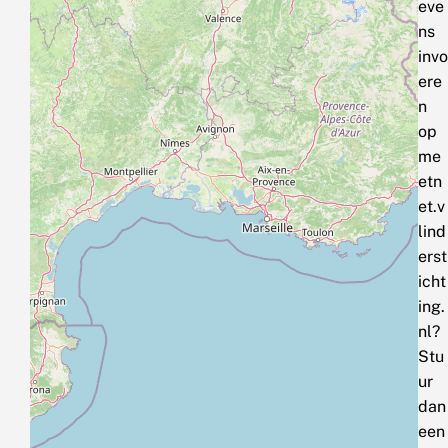
eve
ns
invo
ere
n
op
me
etn
et.v
lind
erst
icht
ing.
nl?
Stu
ur
dan
een