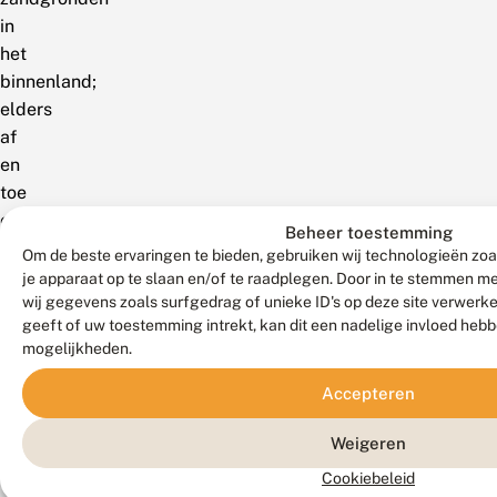
in
het
binnenland;
elders
af
en
toe
een
Beheer toestemming
waarneming.
Om de beste ervaringen te bieden, gebruiken wij technologieën zoa
RL:
je apparaat op te slaan en/of te raadplegen. Door in te stemmen 
wij gegevens zoals surfgedrag of unieke ID's op deze site verwerk
bedreigd.
geeft of uw toestemming intrekt, kan dit een nadelige invloed heb
België
mogelijkheden.
Accepteren
In
Vlaanderen
Weigeren
zeldzaam,
Cookiebeleid
maar