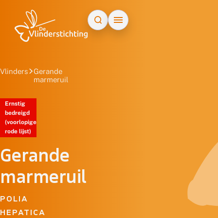
Doorgaan naar inhoud
Vlinders
Gerande
marmeruil
Ernstig
bedreigd
(voorlopige
rode lijst)
Gerande
marmeruil
POLIA
HEPATICA