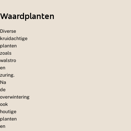
r
o
Waardplanten
e
v
e
r
Diverse
s
kruidachtige
planten
zoals
walstro
en
zuring.
Na
de
overwintering
ook
houtige
planten
en