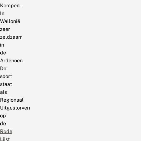
Kempen.
In
Wallonië
zeer
zeldzaam
in
de
Ardennen.
De
soort
staat
als
Regionaal
Uitgestorven
op
de
Rode
Lijst