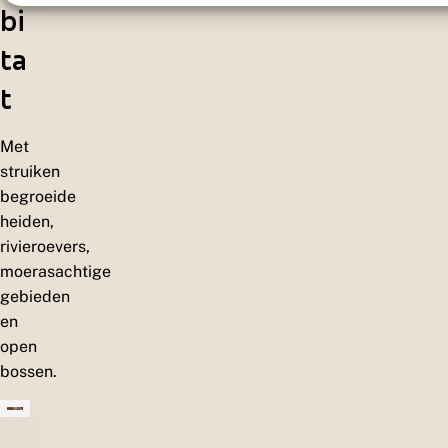
bi
ta
t
Met
struiken
begroeide
heiden,
rivieroevers,
moerasachtige
gebieden
en
open
bossen.