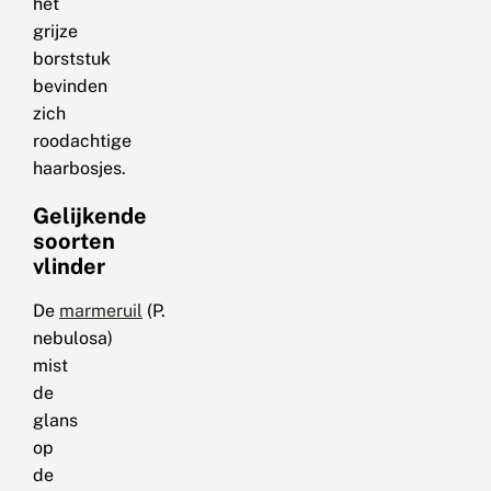
het
grijze
borststuk
bevinden
zich
roodachtige
haarbosjes.
Gelijkende
soorten
vlinder
De
marmeruil
(P.
nebulosa)
mist
de
glans
op
de