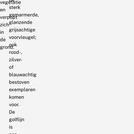
vegetatie
sterk
en
gemarmerde,
verpopt
glanzende
zich
grijsachtige
in
voorvleugel;
de
ook
grond.
rood-,
zilver-
of
blauwachtig
bestoven
exemplaren
komen
voor.
De
golflijn
is