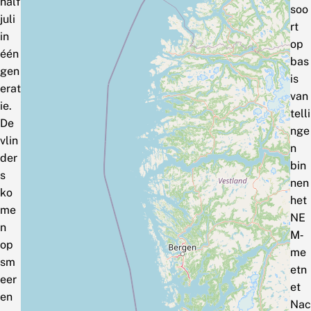
half
soo
juli
rt
in
op
één
bas
gen
is
erat
van
ie.
telli
De
nge
vlin
n
der
bin
s
nen
ko
het
me
NE
n
M‑
op
me
sm
etn
eer
et
en
Nac