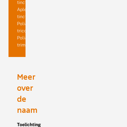
tincta
Aplecta
tincta
Polia
tricoma
Polia
trimaculosa
Meer
over
de
naam
Toelichting