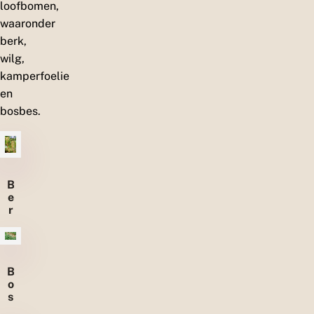
loofbomen,
waaronder
berk,
wilg,
kamperfoelie
en
bosbes.
B
e
r
k
B
o
s
b