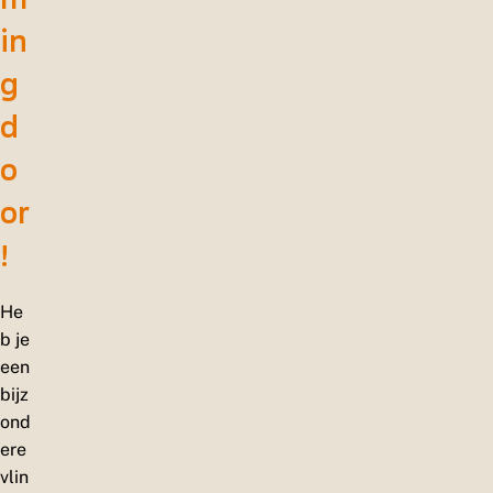
in
g
d
o
or
!
He
b je
een
bijz
ond
ere
vlin