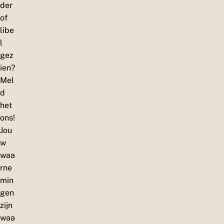
der
of
libe
l
gez
ien?
Mel
d
het
ons!
Jou
w
waa
rne
min
gen
zijn
waa