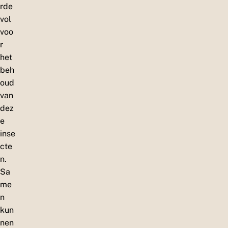
rde
vol
voo
r
het
beh
oud
van
dez
e
inse
cte
n.
Sa
me
n
kun
nen