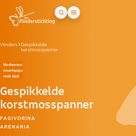
Doorgaan naar inhoud
Vlinders
Gespikkelde
korstmosspanner
Verdwenen
(voorlopige
rode lijst)
Gespikkelde
korstmosspanner
FAGIVORINA
ARENARIA