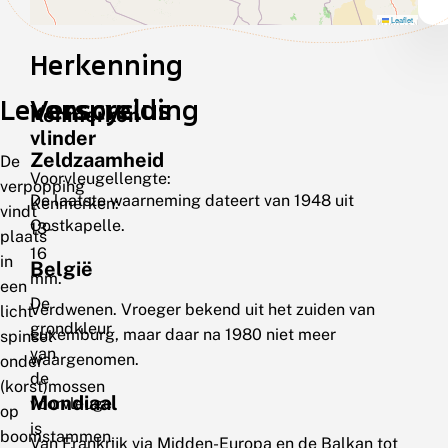
Leaflet
Herkenning
Levenscyclus
Verspreiding
Kenmerken
vlinder
Zeldzaamheid
De
Voorvleugellengte:
verpopping
De laatste waarneming dateert van 1948 uit
Kenmerken:
vindt
Oostkapelle.
13-
plaats
16
in
België
mm.
een
De
Verdwenen. Vroeger bekend uit het zuiden van
licht
grondkleur
Luxemburg, maar daar na 1980 niet meer
spinsel
van
waargenomen.
onder
de
(korst)mossen
Mondiaal
voorvleugel
op
is
boomstammen.
Van Frankrijk via Midden-Europa en de Balkan tot