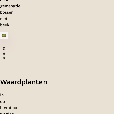
gemengde
bossen
met
beuk.
G
e
m
e
n
g
d
Waardplanten
e
b
o
s
In
s
de
e
literatuur
n