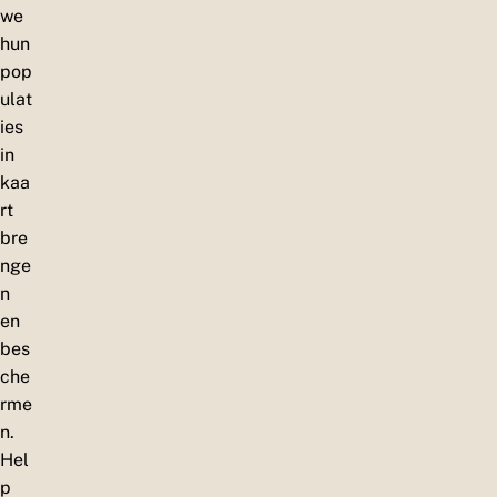
we
hun
pop
ulat
ies
in
kaa
rt
bre
nge
n
en
bes
che
rme
n.
Hel
p