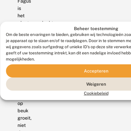
Fagus
is
het
plantengeslacht
Beheer toestemming
beuk
Om de beste ervaringen te bieden, gebruiken wij technologieën zoa
en
je apparaat op te slaan en/of te raadplegen. Door in te stemmen 
voro
wij gegevens zoals surfgedrag of unieke ID's op deze site verwerk
is
geeft of uw toestemming intrekt, kan dit een nadelige invloed heb
mogelijkheden.
verslinden,
verteren.
Accepteren
Eet
het
Weigeren
mos
Cookiebeleid
dat
op
beuk
groeit,
niet