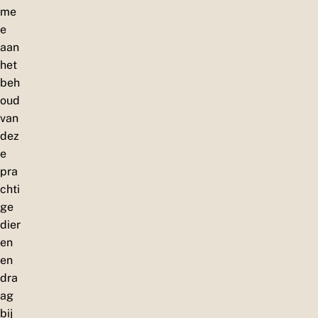
me
e
aan
het
beh
oud
van
dez
e
pra
chti
ge
dier
en
en
dra
ag
bij