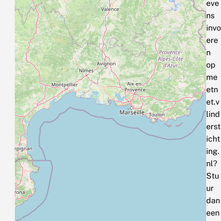
eve
ns
invo
ere
n
op
me
etn
et.v
lind
erst
icht
ing.
nl?
Stu
ur
dan
een