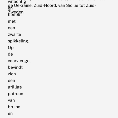
witachtig
de Oekraïne. Zuid-Noord: van Sicilië tot Zuid-
en
Zweden.
bedekt
met
een
zwarte
spikkeling.
Op
de
voorvleugel
bevindt
zich
een
grillige
patroon
van
bruine
en