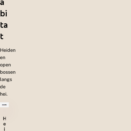
a
bi
ta
t
Heiden
en
open
bossen
langs
de
hei.
H
e
i