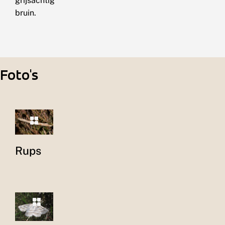
grijsachtig
bruin.
Foto's
Rups