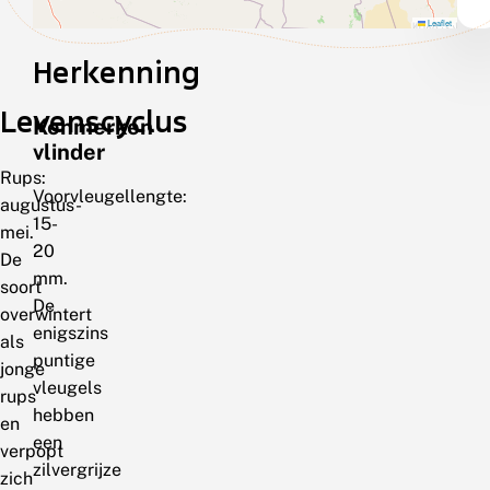
Leaflet
Herkenning
Levenscyclus
Kenmerken
vlinder
Rups:
Voorvleugellengte:
augustus-
15-
mei.
20
De
mm.
soort
De
overwintert
enigszins
als
puntige
jonge
vleugels
rups
hebben
en
een
verpopt
zilvergrijze
zich