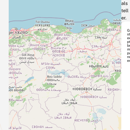
als
tell
er.
G
s
e
p
b
m
p
n
e