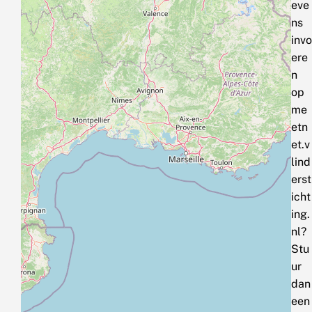
eve
ns
invo
ere
n
op
me
etn
et.v
lind
erst
icht
ing.
nl?
Stu
ur
dan
een