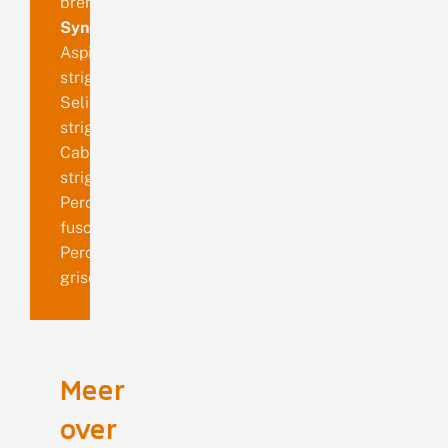
bremspanner
Synoniemen
Aspilates
strigillaria
Selidosema
strigillaria
Cabera
strigillaria
Perconia
fuscosignaria
Perconia
grisearia
Meer
over