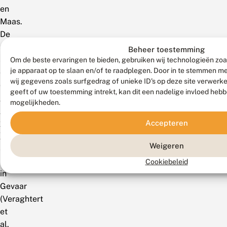
en
Maas.
De
soort
Beheer toestemming
staat
Om de beste ervaringen te bieden, gebruiken wij technologieën zoa
je apparaat op te slaan en/of te raadplegen. Door in te stemmen 
op
wij gegevens zoals surfgedrag of unieke ID's op deze site verwerk
de
geeft of uw toestemming intrekt, kan dit een nadelige invloed heb
Rode
mogelijkheden.
Lijst
van
Accepteren
Vlaanderen
Weigeren
als
Bijna
Cookiebeleid
in
Gevaar
(Veraghtert
et
al.