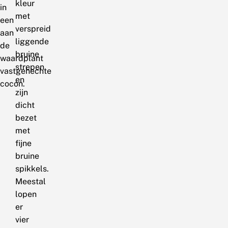
kleur
in
met
een
verspreid
aan
liggende
de
bruine
waardplant
strepen
vastgehechte
en
cocon.
zijn
dicht
bezet
met
fijne
bruine
spikkels.
Meestal
lopen
er
vier