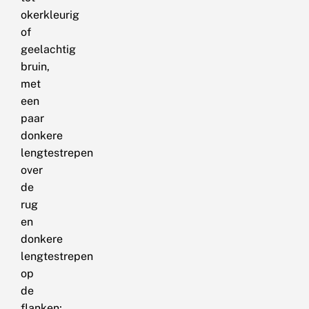
okerkleurig
of
geelachtig
bruin,
met
een
paar
donkere
lengtestrepen
over
de
rug
en
donkere
lengtestrepen
op
de
flanken;