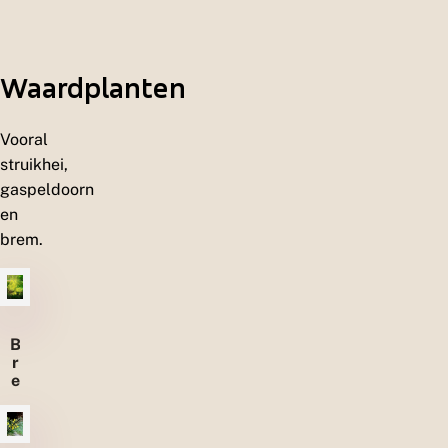
d
e
n
Waardplanten
Vooral
struikhei,
gaspeldoorn
en
brem.
B
r
e
m