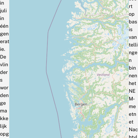
in
rt
juli
op
in
bas
één
is
gen
van
erat
telli
ie.
nge
De
n
vlin
bin
der
nen
s
het
wor
NE
den
M‑
ge
me
ma
etn
kke
et
lijk
Nac
opg
htvl