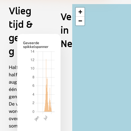
Vlieg
+
Verspreiding
−
tijd &
in
gedra
Nederland
Geveerde
spikkelspanner
g
Half juni-
half
augustus in
één
generatie.
De vlinders
worden
overdag
soms