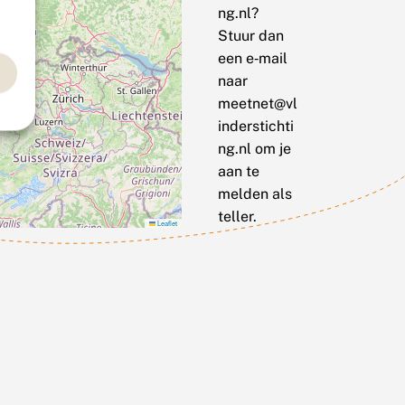
ng.nl?
Stuur dan
een e‑mail
naar
meetnet@vl
inderstichti
ng.nl om je
aan te
melden als
teller.
Leaflet