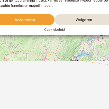
eft of uw toestemming intrekt, kan dit een nadelige invloed hebben op
paalde functies en mogelijkheden.
Accepteren
Weigeren
Cookiebeleid