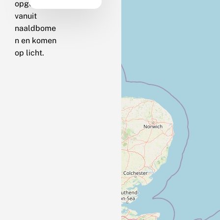
opgejaagd
vanuit
naaldbome
n en komen
op licht.