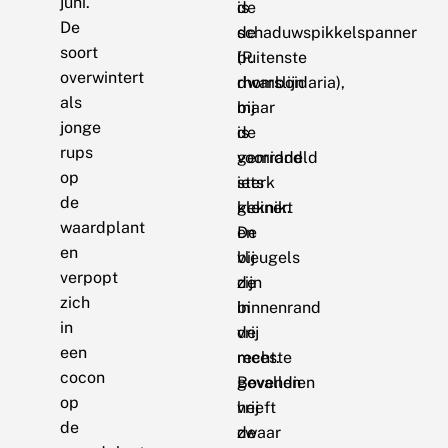
juni.
de
is
De
schaduwspikkelspanner
de
soort
(P.
buitenste
overwintert
rhomboidaria),
dwarslijn
als
maar
bij
jonge
is
de
rups
gemiddeld
voorrand
op
iets
sterk
de
kleiner.
geknikt
waardplant
De
en
en
vleugels
bij
verpopt
zijn
de
zich
in
binnenrand
in
de
vrij
een
meeste
recht.
cocon
gevallen
Bovendien
op
vrij
heeft
de
zwaar
de