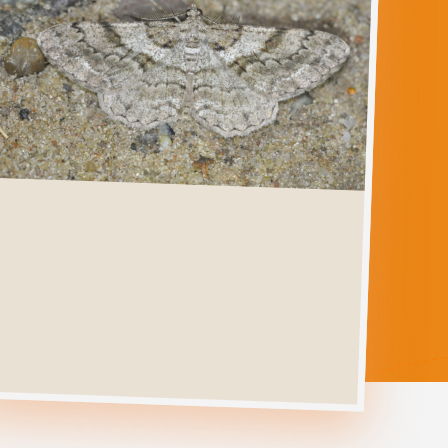
PERIBATODES
SECUNDARIA
Ga direct naar
Verspreiding
Levenscyclus
Herkenning
Foto's
Habitat &
Waardplanten