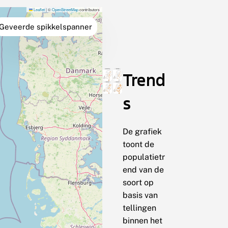
Leaflet
|
©
OpenStreetMap
contributors
Geveerde spikkelspanner
Trend
s
De grafiek
toont de
populatietr
end van de
soort op
basis van
tellingen
binnen het