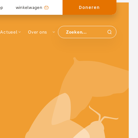
Doneren
op
winkelwagen
Actueel
Over ons