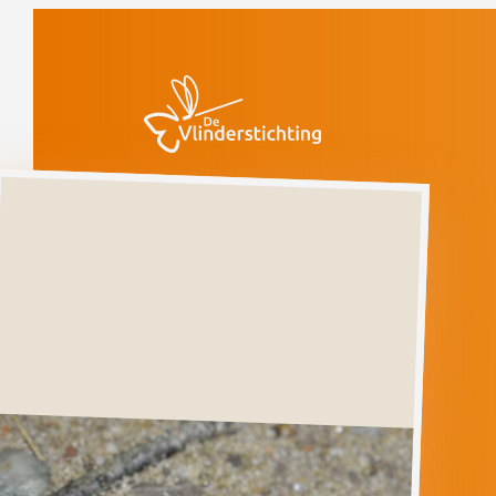
Doorgaan naar inhoud
Vlinders
Geveerde
spikkelspanner
Kwetsbaar
(voorlopige rode
lijst)
Geveerde
spikkelspanner