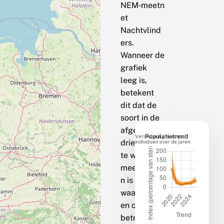
NEM‑meetn
et
Nachtvlind
ers.
Wanneer de
grafiek
leeg is,
betekent
dit dat de
soort in de
afgelopen
Verandering in aantal
Populatietrend
drie jaar op
individuen over de jaren
te weinig
meetpunte
n is
waargenom
en om een
betrouwbar