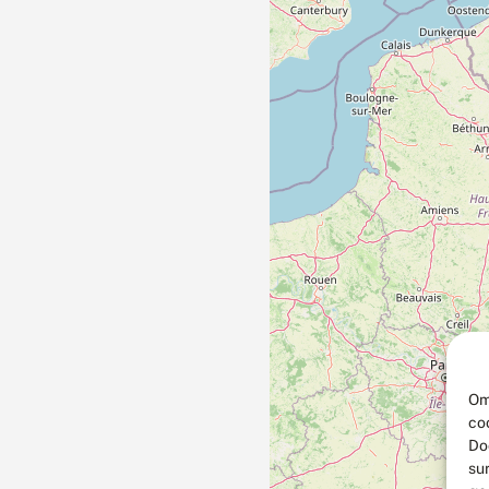
Om
co
Do
su