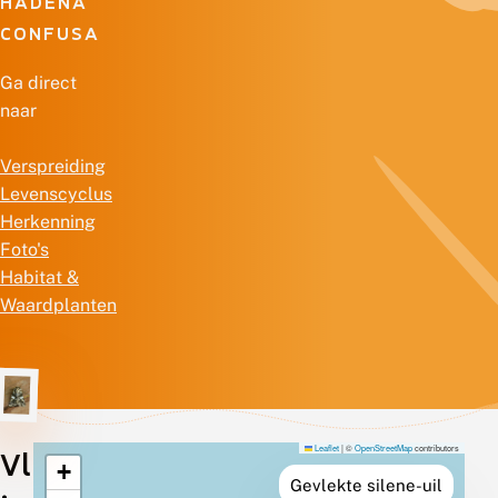
HADENA
CONFUSA
Ga direct
naar
Verspreiding
Levenscyclus
Herkenning
Foto's
Habitat &
Waardplanten
Leaflet
|
©
OpenStreetMap
contributors
Vl
+
Verspreiding
Gevlekte silene-uil