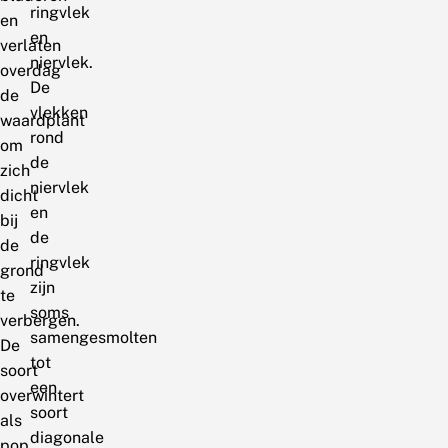
ringvlek
en
en
verlaten
niervlek.
overdag
De
de
vlekken
waardplant
rond
om
de
zich
niervlek
dicht
en
bij
de
de
ringvlek
grond
zijn
te
soms
verbergen.
samengesmolten
De
tot
soort
een
overwintert
soort
als
diagonale
pop