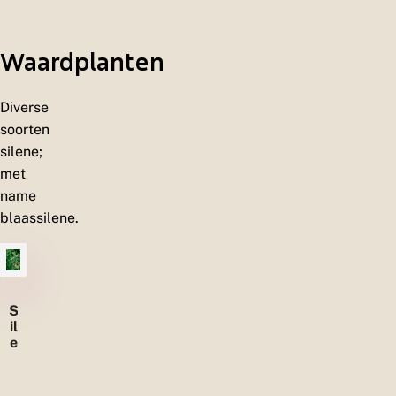
l
a
n
Waardplanten
d
e
n
Diverse
soorten
silene;
met
name
blaassilene.
S
il
e
n
e