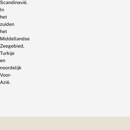
Scandinavië.
In
het
zuiden
het
Middellandse
Zeegebied,
Turkije
en
noordelijk
Voor-
Azië.