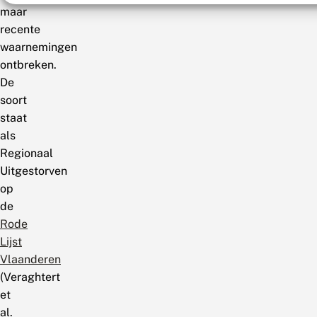
maar
recente
waarnemingen
ontbreken.
De
soort
staat
als
Regionaal
Uitgestorven
op
de
Rode
Lijst
Vlaanderen
(Veraghtert
et
al.