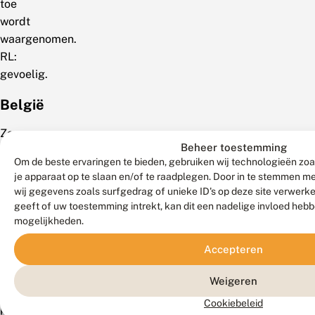
toe
wordt
waargenomen.
RL:
gevoelig.
België
Zeer
Beheer toestemming
zeldzaam
Om de beste ervaringen te bieden, gebruiken wij technologieën zoa
in
je apparaat op te slaan en/of te raadplegen. Door in te stemmen 
het
wij gegevens zoals surfgedrag of unieke ID's op deze site verwerk
hele
geeft of uw toestemming intrekt, kan dit een nadelige invloed heb
land.
mogelijkheden.
Vroeger
Accepteren
bekend
uit
Weigeren
alle
Cookiebeleid
provincies,