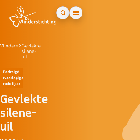
Doorgaan naar inhoud
Vlinders
Gevlekte
silene-
uil
Bedreigd
(voorlopige
rode lijst)
Gevlekte
silene-
uil