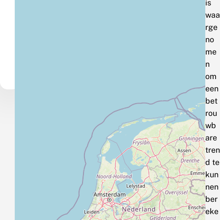
is
waa
rge
no
me
n
om
een
bet
rou
wb
are
tren
d te
kun
nen
ber
eke