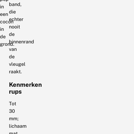
band,
in
die
een
echter
cocon
nooit
in
de
de
binnenrand
grond.
van
de
vleugel
raakt.
Kenmerken
rups
Tot
30
mm;
lichaam
mat