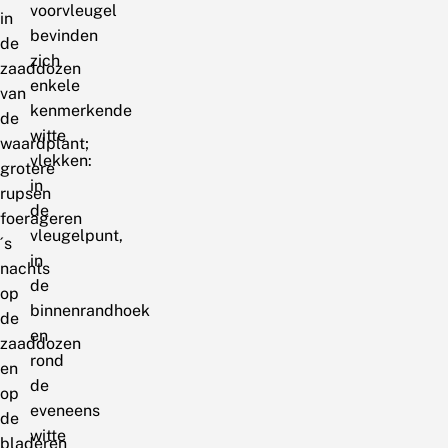
voorvleugel
in
bevinden
de
zich
zaaddozen
enkele
van
kenmerkende
de
witte
waardplant;
vlekken:
grotere
in
rupsen
de
foerageren
vleugelpunt,
´s
in
nachts
de
op
binnenrandhoek
de
en
zaaddozen
rond
en
de
op
eveneens
de
witte
bladeren