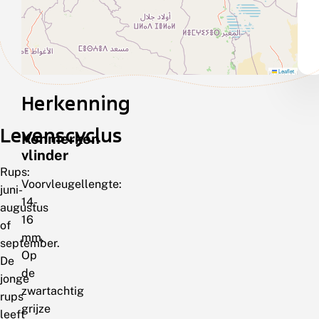
Leaflet
Herkenning
Levenscyclus
Kenmerken
vlinder
Rups:
Voorvleugellengte:
juni-
14-
augustus
16
of
mm.
september.
Op
De
de
jonge
zwartachtig
rups
grijze
leeft