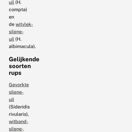
uil
(H.
compta)
en
de
witvlek-
silene-
uil
(H.
albimacula).
Gelijkende
soorten
rups
Gevorkte
silene-
uil
(Sideridis
rivularis),
witband-
silene-