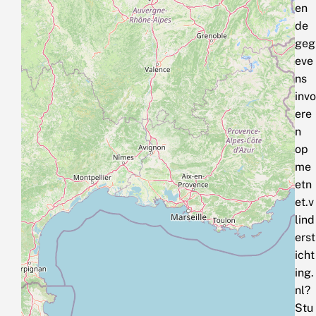
en
de
geg
eve
ns
invo
ere
n
op
me
etn
et.v
lind
erst
icht
ing.
nl?
Stu