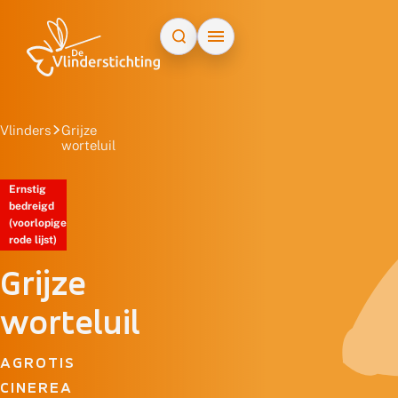
Doorgaan naar inhoud
Vlinders
Grijze
worteluil
Ernstig
bedreigd
(voorlopige
rode lijst)
Grijze
worteluil
AGROTIS
CINEREA