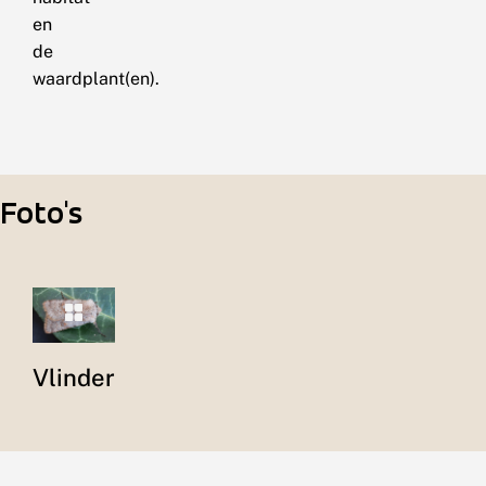
en
de
waardplant(en).
Foto's
Vlinder