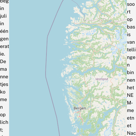
beg
soo
in
rt
juli
op
in
bas
één
is
gen
van
erat
telli
ie.
nge
De
n
ma
bin
nne
nen
tjes
het
ko
NE
me
M‑
n
me
op
etn
lich
et
t;
Nac