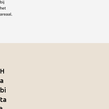
bij
het
areaal.
H
a
bi
ta
t