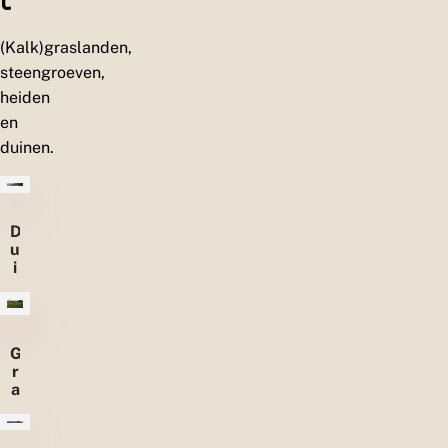
(Kalk)graslanden,
steengroeven,
heiden
en
duinen.
D
u
i
n
e
n
G
r
a
s
l
a