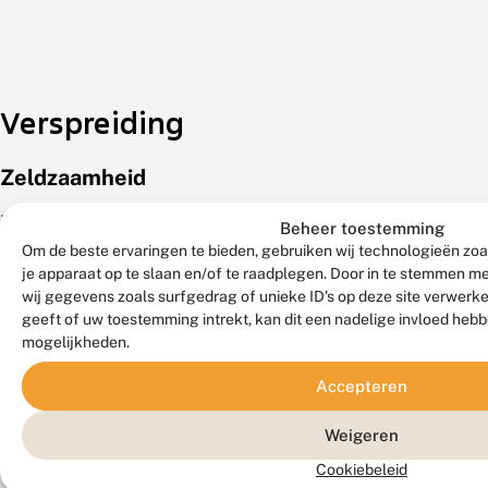
Verspreiding
Zeldzaamheid
Zeldzaam.
Beheer toestemming
Een
Om de beste ervaringen te bieden, gebruiken wij technologieën zoa
je apparaat op te slaan en/of te raadplegen. Door in te stemmen 
soort
wij gegevens zoals surfgedrag of unieke ID's op deze site verwerk
die
geeft of uw toestemming intrekt, kan dit een nadelige invloed heb
lokaal
mogelijkheden.
voorkomt
in
Accepteren
de
Weigeren
duinen;
af
Cookiebeleid