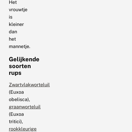
Het
vrouwtje
is
kleiner
dan
het
mannetje.
Gelijkende
soorten
rups
Zwartvlakworteluil
(Euxoa
obelisca),
graanworteluil
(Euxoa
tritici),
rookkleurige