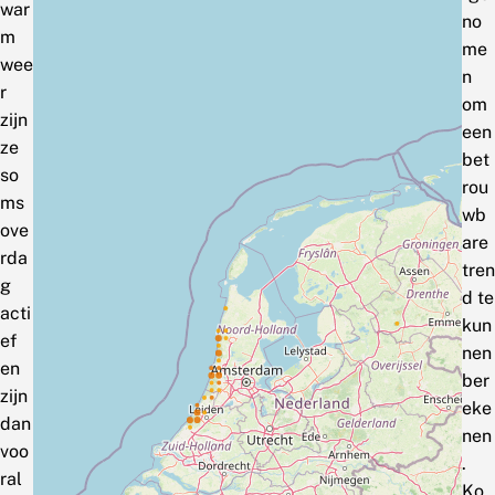
war
no
m
me
wee
n
r
om
zijn
een
ze
bet
so
rou
ms
wb
ove
are
rda
tren
g
d te
acti
kun
ef
nen
en
ber
zijn
eke
dan
nen
voo
.
ral
Ko