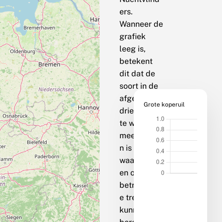
ers.
Wanneer de
grafiek
leeg is,
betekent
dit dat de
soort in de
afgelopen
Grote koperuil
drie jaar op
te weinig
meetpunte
n is
waargenom
en om een
betrouwbar
e trend te
kunnen