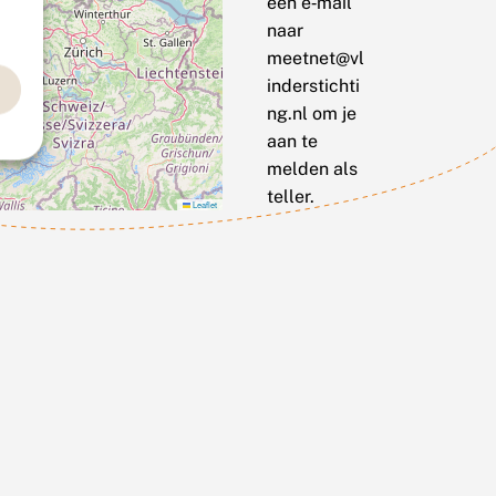
een e‑mail
naar
meetnet@vl
inderstichti
ng.nl om je
aan te
melden als
teller.
Leaflet