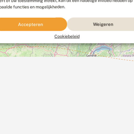
eft of uw toestemming intrekt, kan dit een nadelige invloed hebben op
paalde functies en mogelijkheden.
Accepteren
Weigeren
Cookiebeleid