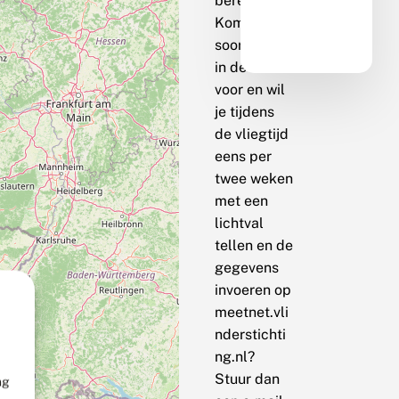
berekenen.
Komt de
soort bij jou
in de buurt
voor en wil
je tijdens
de vliegtijd
eens per
twee weken
met een
lichtval
tellen en de
gegevens
invoeren op
meetnet.vli
nderstichti
ng.nl?
Stuur dan
ng