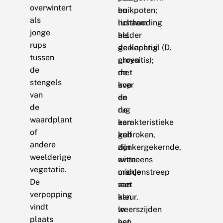
overwintert
en
buikpoten;
als
rusthouding
lichaam
jonge
als
helder
rups
de koperuil (D.
geelachtig
tussen
chrysitis);
groen
de
de
met
stengels
kop
over
van
en
de
de
de
rug
waardplant
karakteristieke
een
of
kuif
gebroken,
andere
zijn
donkergekernde,
weelderige
eveneens
witte
vegetatie.
oranje
middenstreep
De
van
met
verpopping
kleur.
aan
vindt
In
weerszijden
plaats
het
een