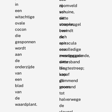
in
zoomveld
rij
een
van
schuine,
witachtige
de
witte
ovale
voorvleugel
strepen;
cocon
bevindt
over
die
zich
de
gesponnen
een
spiracula
wordt
onvolledige
een
aan
messinggele
zwartgezoomde,
de
dwarsband
witte
onderzijde
die
lengtestreep;
van
vanaf
kop
een
de
glimmend
blad
voorrand
groen.
van
tot
de
halverwege
waardplant.
de
vleugel