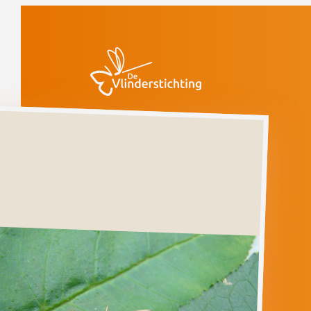
Doorgaan naar inhoud
Vlinders
Grote
koperuil
Grote
koperuil
DIACHRYSIA
CHRYSON