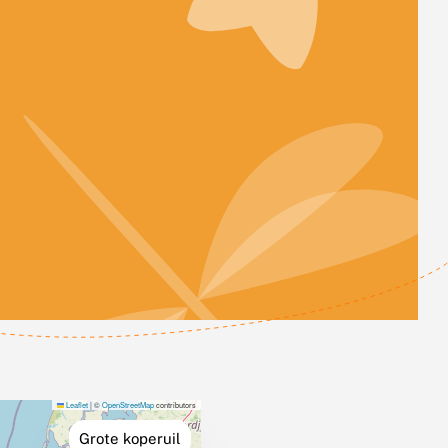
Leaflet
|
©
OpenStreetMap
contributors
Grote koperuil