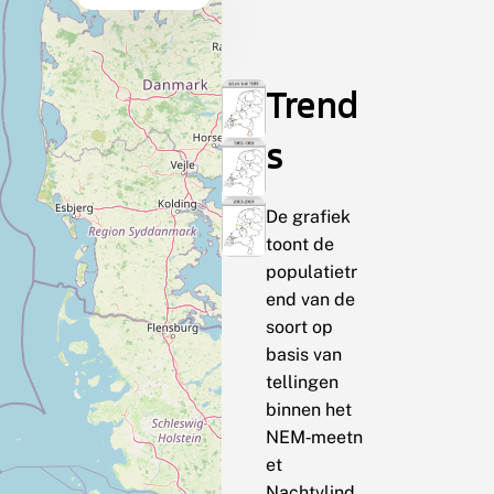
Trend
s
De grafiek
toont de
populatietr
end van de
soort op
basis van
tellingen
binnen het
NEM‑meetn
et
Nachtvlind