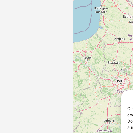
Om
co
Do
su