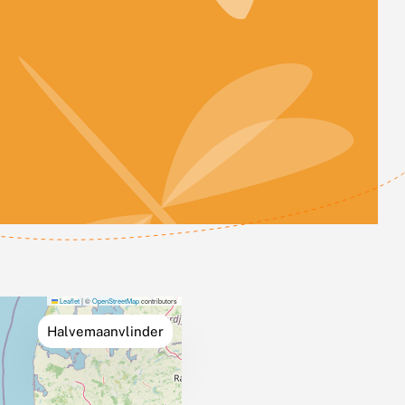
Leaflet
|
©
OpenStreetMap
contributors
Halvemaanvlinder