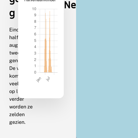
Halvemaanvlinder
Nederland
g
Eind maart-
half
augustus in
twee
generaties.
De vlinders
komen
veelvuldig
op licht;
verder
worden ze
zelden
gezien.