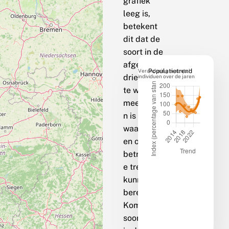
grafiek
leeg is,
betekent
dit dat de
soort in de
afgelopen
Verandering in aantal
Populatietrend
drie jaar op
individuen over de jaren
te weinig
meetpunte
n is
waargenom
en om een
betrouwbar
e trend te
kunnen
berekenen.
Komt de
soort bij jou