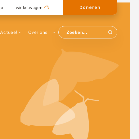
Doneren
op
winkelwagen
Actueel
Over ons