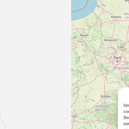
Om
co
Do
su