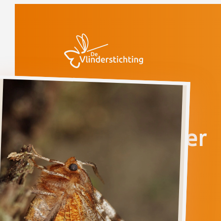
Doorgaan naar inhoud
Vlinders
Halvemaanvlinder
Halvemaanvlinder
SELENIA
TETRALUNARIA
Ga direct naar
Verspreiding