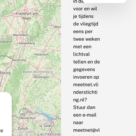
in de buurt
voor en wil
je tijdens
de vliegtijd
eens per
twee weken
met een
lichtval
tellen en de
gegevens
invoeren op
meetnet.vli
nderstichti
ng.nl?
Stuur dan
een e‑mail
naar
meetnet@vl
ng