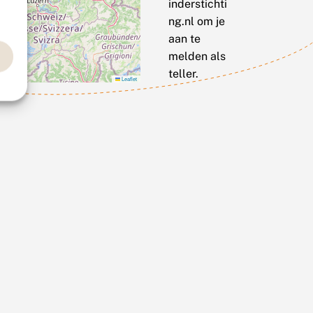
inderstichti
ng.nl om je
aan te
melden als
teller.
Leaflet