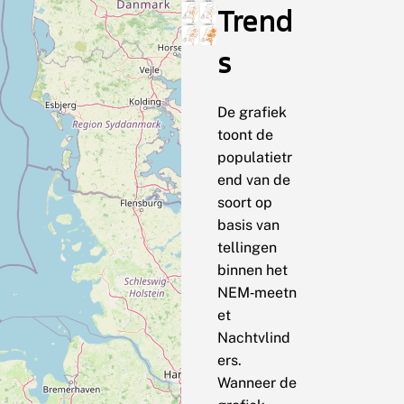
Trend
s
De grafiek
toont de
populatietr
end van de
soort op
basis van
tellingen
binnen het
NEM‑meetn
et
Nachtvlind
ers.
Wanneer de