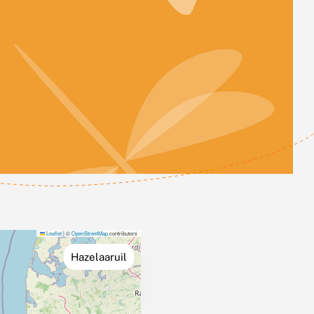
Leaflet
|
©
OpenStreetMap
contributors
Hazelaaruil