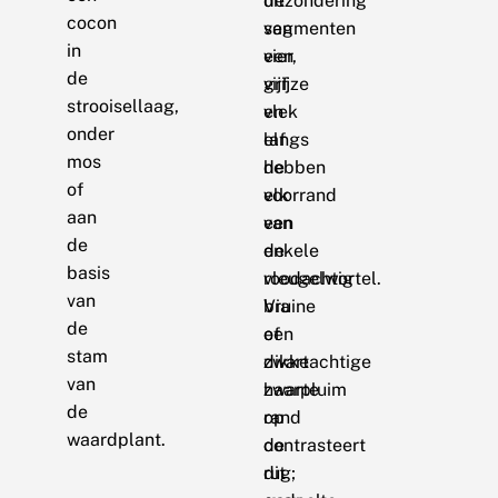
uitzondering
de
cocon
van
segmenten
in
een
vier,
de
grijze
vijf
strooisellaag,
vlek
en
onder
langs
elf
mos
de
hebben
of
voorrand
elk
aan
van
een
de
de
enkele
basis
vleugelwortel.
roodachtig
van
Via
bruine
de
een
of
stam
dikke
zwartachtige
van
zwarte
haarpluim
de
rand
op
waardplant.
contrasteert
de
dit
rug;