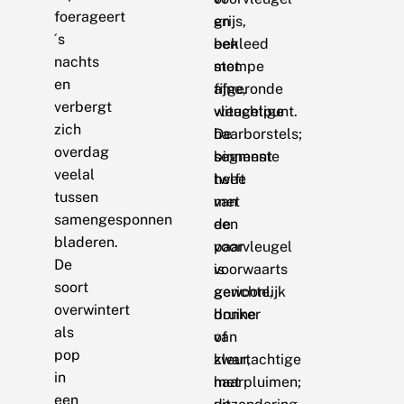
foerageert
en
grijs,
´s
een
bekleed
nachts
stompe
met
en
afgeronde
fijne,
verbergt
vleugelpunt.
witachtige
zich
De
haarborstels;
overdag
binnenste
segment
veelal
helft
twee
tussen
van
met
samengesponnen
de
een
bladeren.
voorvleugel
paar
De
is
voorwaarts
soort
gewoonlijk
gerichte,
overwintert
donker
bruine
als
van
of
pop
kleur,
zwartachtige
in
met
haarpluimen;
een