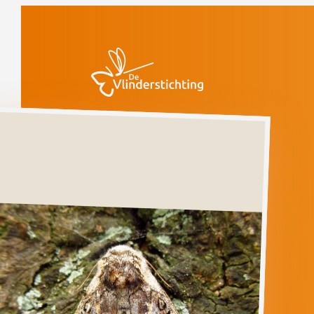
Doorgaan naar inhoud
Vlinders
Hazelaaruil
Hazelaaruil
COLOCASIA
CORYLI
Ga direct naar
Verspreiding