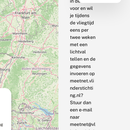
in de buurt
voor en wil
je tijdens
de vliegtijd
eens per
twee weken
met een
lichtval
tellen en de
gegevens
invoeren op
meetnet.vli
nderstichti
ng.nl?
Stuur dan
een e‑mail
naar
meetnet@vl
ng