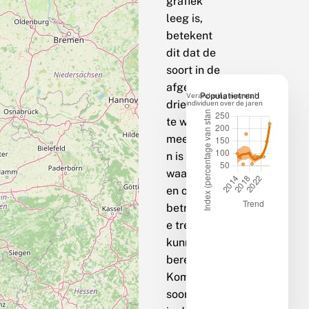
grafiek
leeg is,
betekent
dit dat de
soort in de
afgelopen
Verandering in aantal
Populatietrend
drie jaar op
individuen over de jaren
te weinig
meetpunte
n is
waargenom
en om een
betrouwbar
e trend te
kunnen
berekenen.
Komt de
soort bij jou