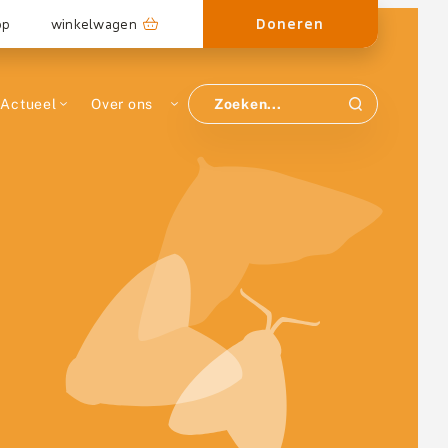
Doneren
op
winkelwagen
Actueel
Over ons