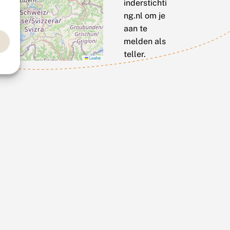
inderstichti
ng.nl om je
aan te
melden als
teller.
Leaflet