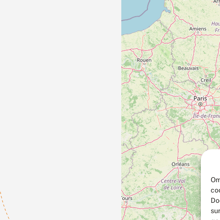
Om
co
Do
su