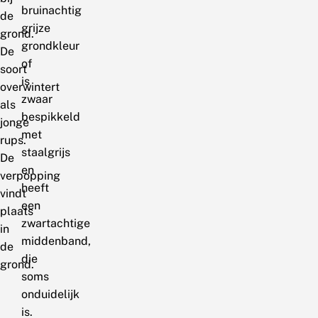
bruinachtig
de
grijze
grond.
grondkleur
De
of
soort
is
overwintert
zwaar
als
bespikkeld
jonge
met
rups.
staalgrijs
De
en
verpopping
heeft
vindt
een
plaats
zwartachtige
in
middenband,
de
die
grond.
soms
onduidelijk
is.