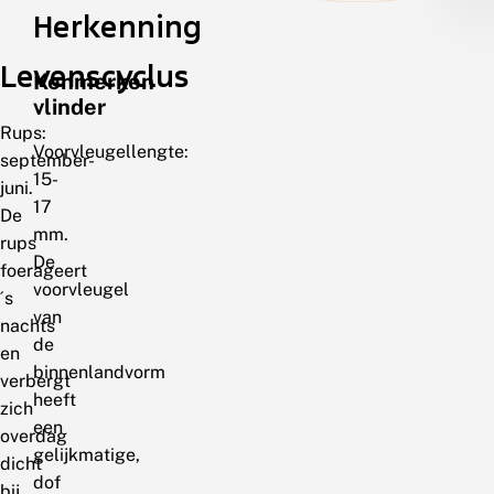
Herkenning
Levenscyclus
Kenmerken
vlinder
Rups:
Voorvleugellengte:
september-
15-
juni.
17
De
mm.
rups
De
foerageert
voorvleugel
´s
van
nachts
de
en
binnenlandvorm
verbergt
heeft
zich
een
overdag
gelijkmatige,
dicht
dof
bij