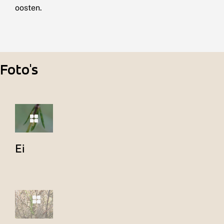
oosten.
Foto's
Ei