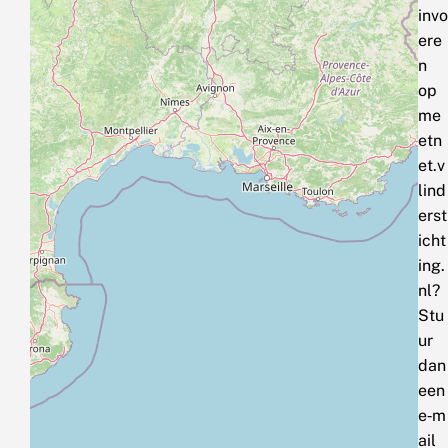
invo
ere
n
op
me
etn
et.v
lind
erst
icht
ing.
nl?
Stu
ur
dan
een
e‑m
ail