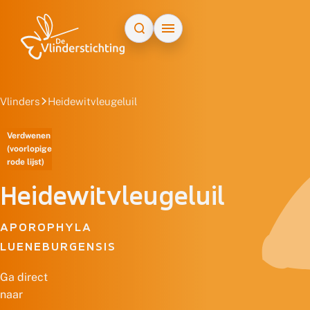
Doorgaan naar inhoud
Vlinders
Heidewitvleugeluil
Verdwenen
(voorlopige
rode lijst)
Heidewitvleugeluil
APOROPHYLA
LUENEBURGENSIS
Ga direct
naar