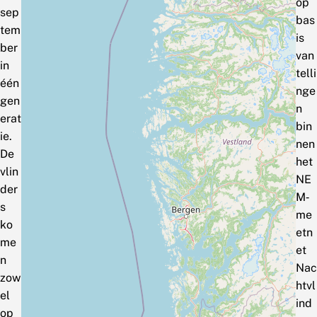
op
sep
bas
tem
is
ber
van
in
telli
één
nge
gen
n
erat
bin
ie.
nen
De
het
vlin
NE
der
M‑
s
me
ko
etn
me
et
n
Nac
zow
htvl
el
ind
op