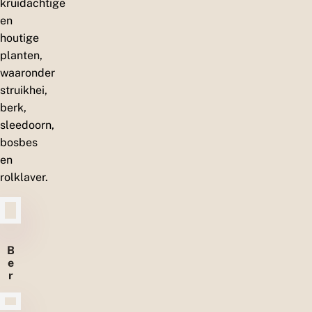
houtige
planten,
waaronder
struikhei,
berk,
sleedoorn,
bosbes
en
rolklaver.
B
e
r
k