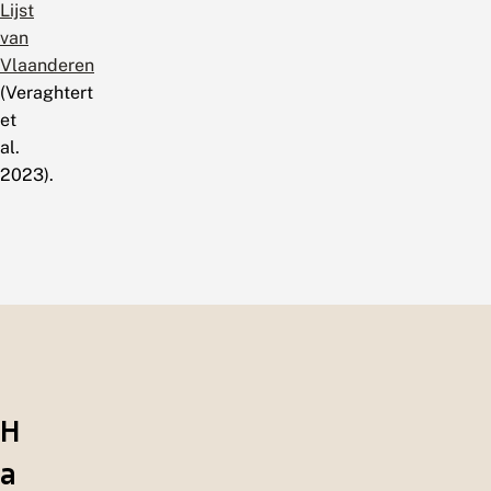
van
Vlaanderen
(Veraghtert
et
al.
2023).
H
a