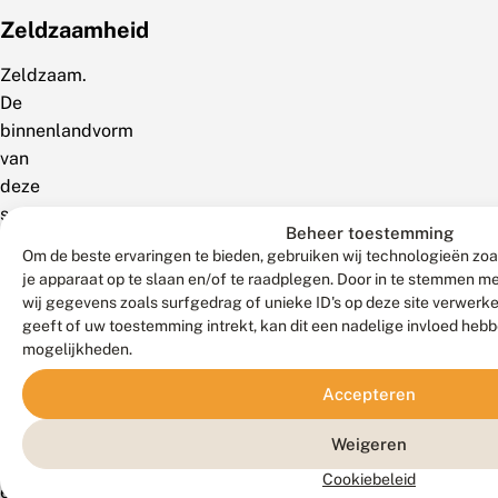
Zeldzaamheid
Zeldzaam.
De
binnenlandvorm
van
deze
soort
komt
Beheer toestemming
lokaal
Om de beste ervaringen te bieden, gebruiken wij technologieën zoa
voor
je apparaat op te slaan en/of te raadplegen. Door in te stemmen 
wij gegevens zoals surfgedrag of unieke ID's op deze site verwerk
op
geeft of uw toestemming intrekt, kan dit een nadelige invloed heb
de
mogelijkheden.
Veluwe
met
Accepteren
slechts
een
Weigeren
enkele
Cookiebeleid