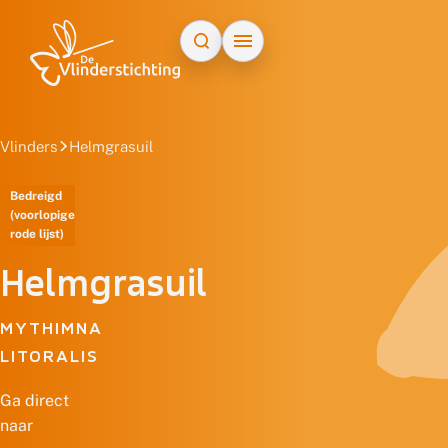
Doorgaan naar inhoud
Vlinders
Helmgrasuil
Bedreigd
(voorlopige
rode lijst)
Helmgrasuil
MYTHIMNA
LITORALIS
Ga direct
naar