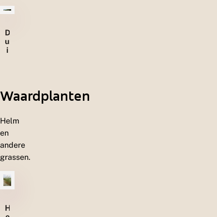
D
u
i
n
e
n
Waardplanten
Helm
en
andere
grassen.
H
e