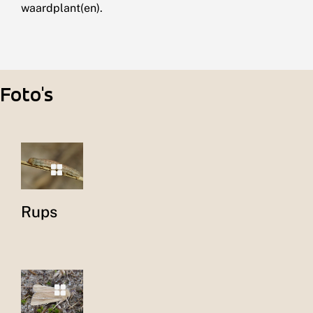
waardplant(en).
Foto's
Rups