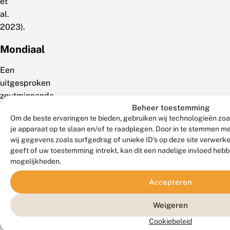
et
al.
2023).
Mondiaal
Een
uitgesproken
zoutminnende
Beheer toestemming
kustsoort
Om de beste ervaringen te bieden, gebruiken wij technologieën zoa
die
je apparaat op te slaan en/of te raadplegen. Door in te stemmen 
beperkt
wij gegevens zoals surfgedrag of unieke ID's op deze site verwerk
is
geeft of uw toestemming intrekt, kan dit een nadelige invloed heb
tot
mogelijkheden.
Noordwest-
Accepteren
Afrika
en
Weigeren
West-
Cookiebeleid
Europa.