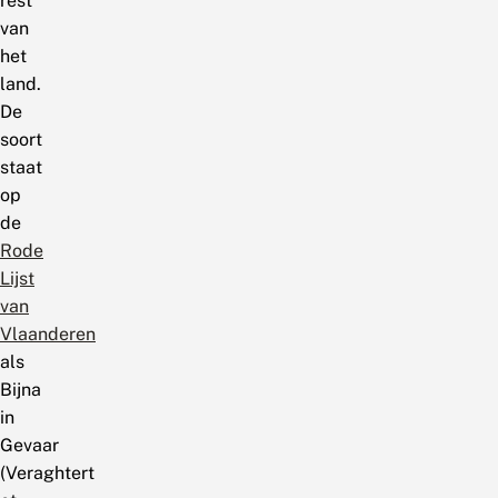
rest
van
het
land.
De
soort
staat
op
de
Rode
Lijst
van
Vlaanderen
als
Bijna
in
Gevaar
(Veraghtert