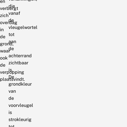
en
die
verbergt
vanaf
zich
de
overdag
vleugelwortel
in
tot
de
aan
grond,
de
waar
achterrand
ook
zichtbaar
de
is.
verpopping
De
plaatsvindt.
grondkleur
van
de
voorvleugel
is
strokleurig
tot