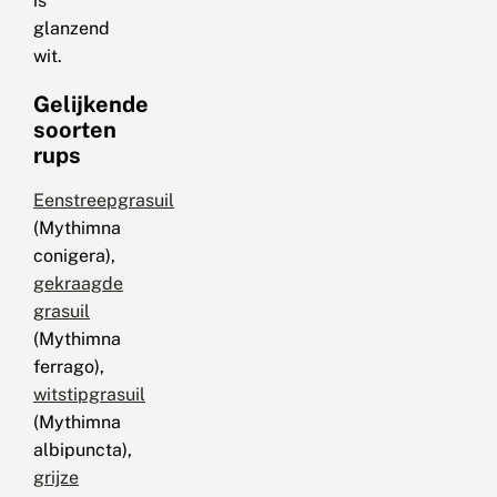
is
glanzend
wit.
Gelijkende
soorten
rups
Eenstreepgrasuil
(Mythimna
conigera),
gekraagde
grasuil
(Mythimna
ferrago),
witstipgrasuil
(Mythimna
albipuncta),
grijze