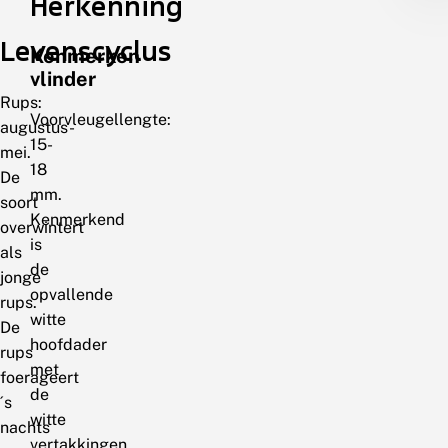
Herkenning
Levenscyclus
Kenmerken
vlinder
Rups:
Voorvleugellengte:
augustus-
15-
mei.
18
De
mm.
soort
Kenmerkend
overwintert
is
als
de
jonge
opvallende
rups.
witte
De
hoofdader
rups
met
foerageert
de
´s
witte
nachts
vertakkingen,