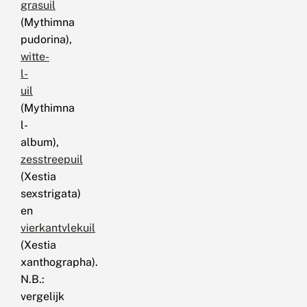
grasuil
(Mythimna
pudorina),
witte-
l-
uil
(Mythimna
l-
album),
zesstreepuil
(Xestia
sexstrigata)
en
vierkantvlekuil
(Xestia
xanthographa).
N.B.:
vergelijk