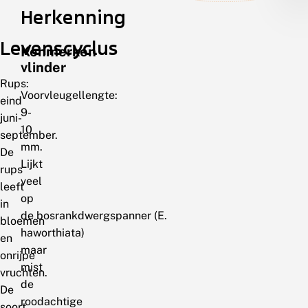
Herkenning
Levenscyclus
Kenmerken
vlinder
Rups:
Voorvleugellengte:
eind
9-
juni-
10
september.
mm.
De
Lijkt
rups
veel
leeft
op
in
de bosrankdwergspanner (E.
bloemen
haworthiata)
en
maar
onrijpe
mist
vruchten.
de
De
roodachtige
soort