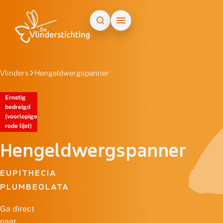
Doorgaan naar inhoud
Vlinders
Hengeldwergspanner
Ernstig
bedreigd
(voorlopige
rode lijst)
Hengeldwergspanner
EUPITHECIA
PLUMBEOLATA
Ga direct
naar