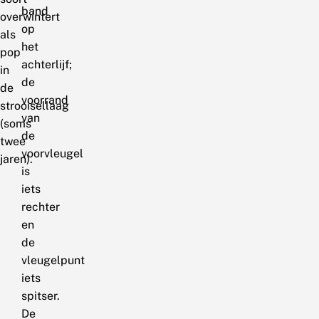
band
overwintert
op
als
het
pop
achterlijf;
in
de
de
voorrand
strooisellaag
van
(soms
de
twee
voorvleugel
jaren).
is
iets
rechter
en
de
vleugelpunt
iets
spitser.
De