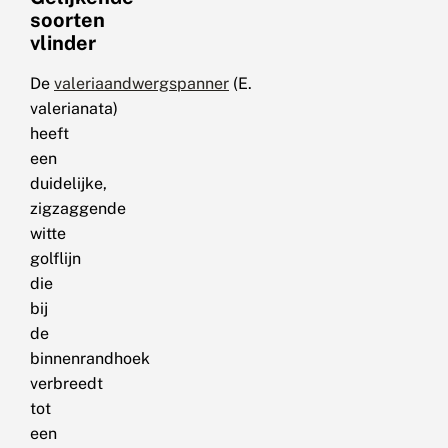
soorten
vlinder
De
valeriaandwergspanner
(E.
valerianata)
heeft
een
duidelijke,
zigzaggende
witte
golflijn
die
bij
de
binnenrandhoek
verbreedt
tot
een