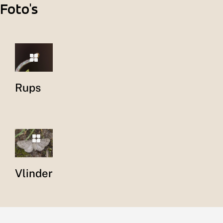
Foto's
Rups
Vlinder