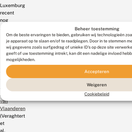
Luxemburg
recent
nog
gezien.
Beheer toestemming
De
Om de beste ervaringen te bieden, gebruiken wij technologieën zoa
je apparaat op te slaan en/of te raadplegen. Door in te stemmen 
soort
wij gegevens zoals surfgedrag of unieke ID's op deze site verwerk
staat
geeft of uw toestemming intrekt, kan dit een nadelige invloed heb
als
mogelijkheden.
Bedreigd
Accepteren
op
de
Weigeren
Rode
Lijst
Cookiebeleid
van
Vlaanderen
(Veraghtert
et
al.