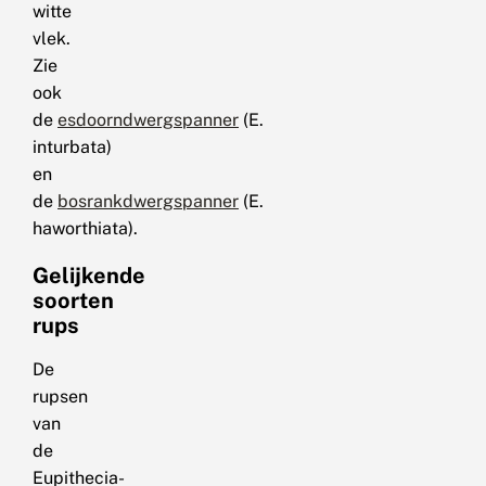
witte
vlek.
Zie
ook
de
esdoorndwergspanner
(E.
inturbata)
en
de
bosrankdwergspanner
(E.
haworthiata).
Gelijkende
soorten
rups
De
rupsen
van
de
Eupithecia-