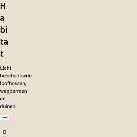
H
a
bi
ta
t
Licht
beschaduwde
loofbossen,
wegbermen
en
duinen.
D