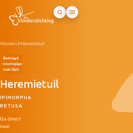
Doorgaan naar inhoud
Vlinders
Heremietuil
Bedreigd
(voorlopige
rode lijst)
Heremietuil
IPIMORPHA
RETUSA
Ga direct
naar