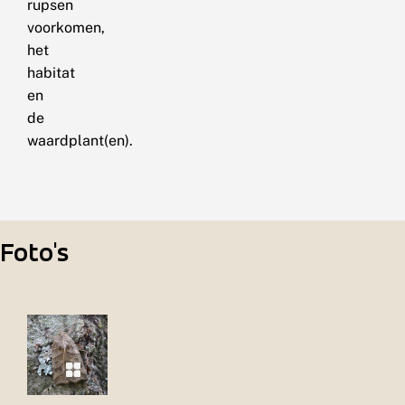
rupsen
voorkomen,
het
habitat
en
de
waardplant(en).
Foto's