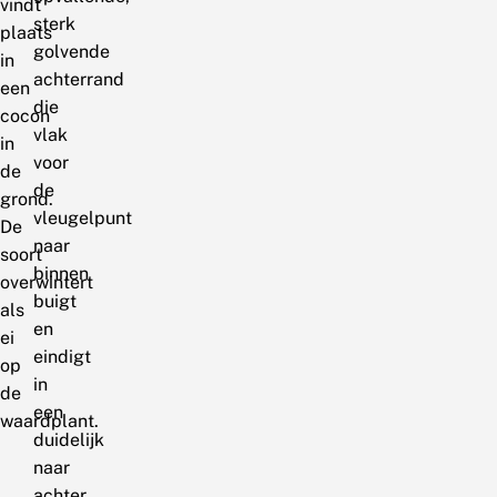
vindt
sterk
plaats
golvende
in
achterrand
een
die
cocon
vlak
in
voor
de
de
grond.
vleugelpunt
De
naar
soort
binnen
overwintert
buigt
als
en
ei
eindigt
op
in
de
een
waardplant.
duidelijk
naar
achter