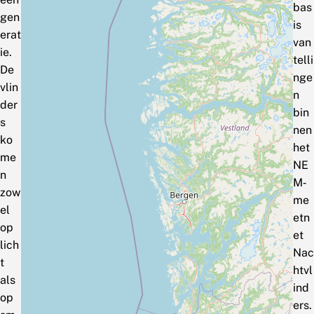
bas
gen
is
erat
van
ie.
telli
De
nge
vlin
n
der
bin
s
nen
ko
het
me
NE
n
M‑
zow
me
el
etn
op
et
lich
Nac
t
htvl
als
ind
op
ers.