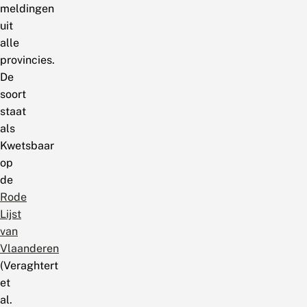
meldingen
uit
alle
provincies.
De
soort
staat
als
Kwetsbaar
op
de
Rode
Lijst
van
Vlaanderen
(Veraghtert
et
al.