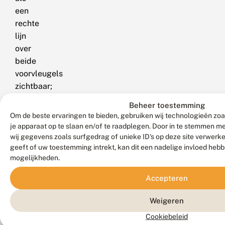
een
rechte
lijn
over
beide
voorvleugels
zichtbaar;
bovendien
Beheer toestemming
is
Om de beste ervaringen te bieden, gebruiken wij technologieën zoa
de
je apparaat op te slaan en/of te raadplegen. Door in te stemmen 
tapvlek
wij gegevens zoals surfgedrag of unieke ID's op deze site verwerk
geeft of uw toestemming intrekt, kan dit een nadelige invloed heb
meestal
mogelijkheden.
duidelijk
aanwezig.
Accepteren
Gelijkende
Weigeren
soorten
Cookiebeleid
rups