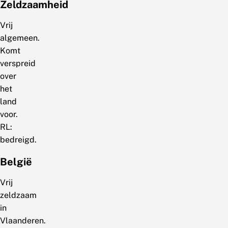
Zeldzaamheid
Vrij
algemeen.
Komt
verspreid
over
het
land
voor.
RL:
bedreigd.
België
Vrij
zeldzaam
in
Vlaanderen.