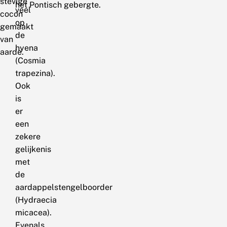
stevige
het Pontisch gebergte.
veel
cocon
op
gemaakt
de
van
hyena
aarde.
(Cosmia
trapezina).
Ook
is
er
een
zekere
gelijkenis
met
de
aardappelstengelboorder
(Hydraecia
micacea).
Evenals