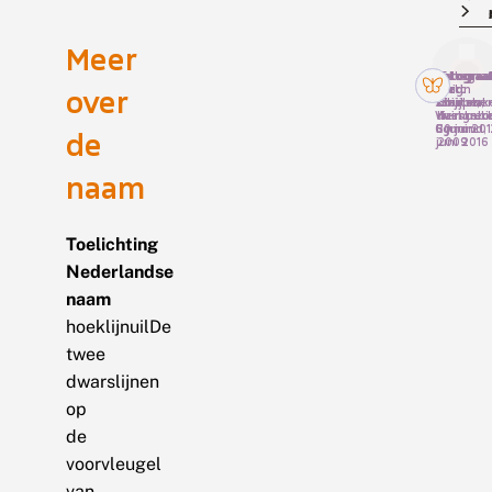
Meer
Fotograaf
Fotograaf
Fotograaf
Fotograa
over
Martin
Luc
Huig
Bert
Scheper,
Knijnsber
Bouter,
Zeijlmak
Vierhout
duingebi
Haastrech
6 juni 20
Egmond, 
30 juni
de
juni 2016
2009
naam
Toelichting
Nederlandse
naam
hoeklijnuilDe
twee
dwarslijnen
op
de
voorvleugel
van