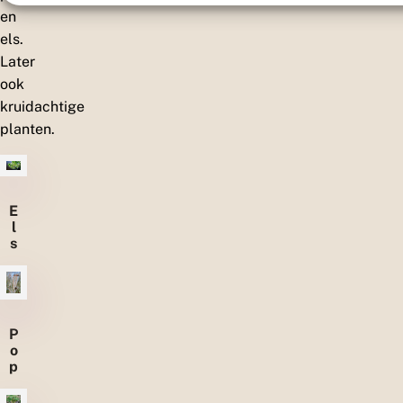
en
els.
Later
ook
kruidachtige
planten.
E
l
s
P
o
p
u
li