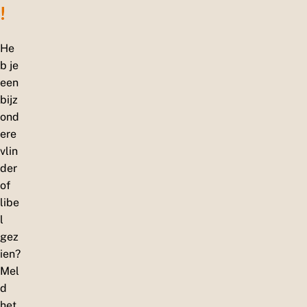
!
He
b je
een
bijz
ond
ere
vlin
der
of
libe
l
gez
ien?
Mel
d
het