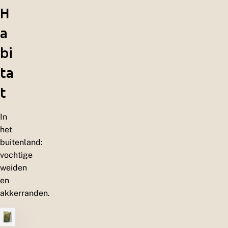
H
a
bi
ta
t
In
het
buitenland:
vochtige
weiden
en
akkerranden.