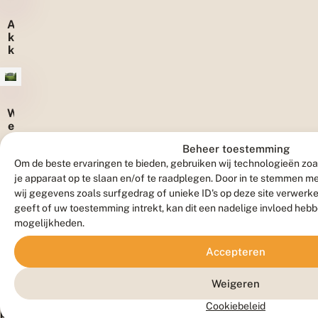
A
k
k
e
r
r
a
W
n
e
d
il
e
Beheer toestemming
a
n
n
Om de beste ervaringen te bieden, gebruiken wij technologieën zoa
d
je apparaat op te slaan en/of te raadplegen. Door in te stemmen 
e
wij gegevens zoals surfgedrag of unieke ID's op deze site verwerk
Waardplanten
n
geeft of uw toestemming intrekt, kan dit een nadelige invloed heb
mogelijkheden.
Diverse
Accepteren
loofbomen,
waaronder
Weigeren
wilg,
Cookiebeleid
populier