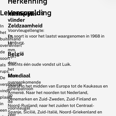
Herkenning
Levenscyclus
Verspreiding
Kenmerken
vlinder
Zeldzaamheid
In
Voorvleugellengte:
het
De soort is voor het laatst waargenomen in 1968 in
17-
buitenland
Limburg.
19
overwintert
mm.
de
België
Lijkt
soort
door
Slechts één oude vondst uit Luik.
als
het
rups.
Mondiaal
sterk
De
overeenkomende
verpopping
Vooral in het midden van Europa tot de Kaukasus en
lijnenpatroon
vindt
Armenië. Naar het noorden tot Nederland,
op
plaats
Denemarken en Zuid-Zweden, Zuid-Finland en
de
in
Noord-Rusland; naar het zuiden tot Centraal-
voorvleugel
een
Spanje, Sicilië, Zuid-Italië, Noord-Griekenland en
zeer