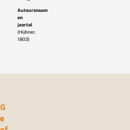
Auteursnaam
en
jaartal
(Hübner,
1803)
G
e
ef