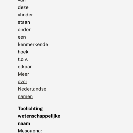
deze
vlinder
staan
onder
een
kenmerkende
hoek
t.o.v.
elkaar.
Meer
over
Nederlandse
namen
Toelichting
wetenschappelijke
naam
Mesogona: