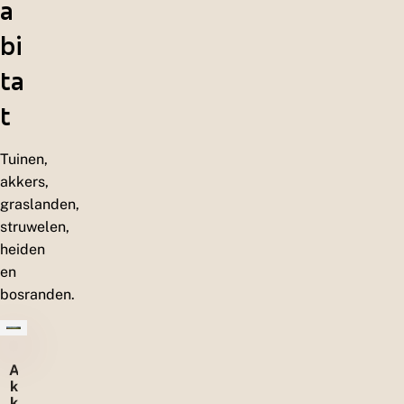
a
bi
ta
t
Tuinen,
akkers,
graslanden,
struwelen,
heiden
en
bosranden.
A
k
k