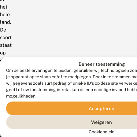
het
hele
land.
De
soort
staat
op
de
Beheer toestemming
Rode
Om de beste ervaringen te bieden, gebruiken wij technologieën zoa
Lijst
je apparaat op te slaan en/of te raadplegen. Door in te stemmen 
van
wij gegevens zoals surfgedrag of unieke ID's op deze site verwerk
geeft of uw toestemming intrekt, kan dit een nadelige invloed heb
Vlaanderen
mogelijkheden.
als
Momenteel
Accepteren
niet
in
Weigeren
Gevaar
Cookiebeleid
(Veraghtert