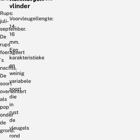
vlinder
Rups:
Voorvleugellengte:
juli-
14-
september.
16
De
mm.
rups
Een
foerageert
karakteristieke
´s
en
nachts.
weinig
De
variabele
soort
soort
overwintert
die
als
in
pop
rust
onder
de
de
vleugels
grond.
rond