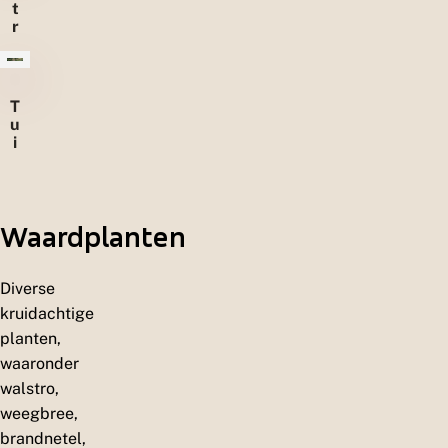
t
r
u
w
e
l
T
e
u
n
i
n
e
n
Waardplanten
Diverse
kruidachtige
planten,
waaronder
walstro,
weegbree,
brandnetel,