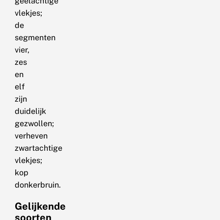
geelachtige
vlekjes;
de
segmenten
vier,
zes
en
elf
zijn
duidelijk
gezwollen;
verheven
zwartachtige
vlekjes;
kop
donkerbruin.
Gelijkende
soorten