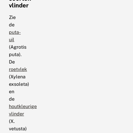
vlinder
Zie
de
puta-
uil
(Agrotis
puta).
De
roetvlek
(Xylena
exsoleta)
en
de
houtkleurige
vlinder
(X.
vetusta)