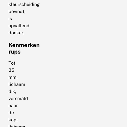
kleurscheiding
bevindt,
is
opvallend
donker.
Kenmerken
rups
Tot
35
mm;
lichaam
dik,
versmald
naar
de
kop;
lichaam