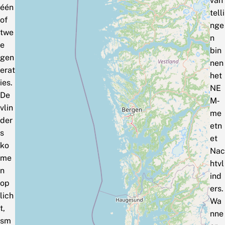
van
één
telli
of
nge
twe
n
e
bin
gen
nen
erat
het
ies.
NE
De
M‑
vlin
me
der
etn
s
et
ko
Nac
me
htvl
n
ind
op
ers.
lich
Wa
t,
nne
sm