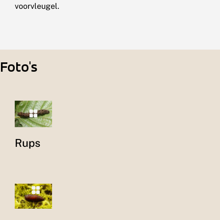
voorvleugel.
Foto's
Rups