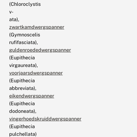
(Chloroclystis
v-
ata),
zwartkamdwergspanner
(Gymnoscelis
rufifasciata),
guldenroededwergspanner
(Eupithecia
virgaureata),
voorjaarsdwergspanner
(Eupithecia
abbreviata),
eikendwergspanner
(Eupithecia
dodoneata),
vingerhoedskruiddwergspanner
(Eupithecia
pulchellata)