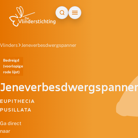
Doorgaan naar inhoud
Vlinders
Jeneverbesdwergspanner
Bedreigd
(voorlopige
rode lijst)
Jeneverbesdwergspanne
EUPITHECIA
PUSILLATA
Ga direct
naar