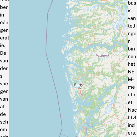
bas
ber
is
in
van
één
telli
gen
nge
erat
n
ie.
bin
De
nen
vlin
het
der
NE
s
M‑
vlie
me
gen
etn
van
et
af
Nac
de
htvl
sch
ind
em
ers.