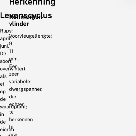
Herkenning
Levenscyclus
Kenmerken
vlinder
Rups:
Voorvleugellengte:
april-
9-
juni.
11
De
mm.
soort
Een
overwintert
zeer
als
variabele
ei
dwergspanner,
op
die
de
echter
waardplant;
te
in
herkennen
de
is
eieren
aan