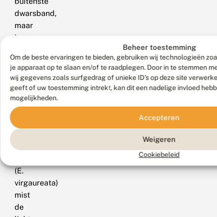
buitenste
dwarsband,
maar
is
Beheer toestemming
iets
Om de beste ervaringen te bieden, gebruiken wij technologieën zoa
kleiner
je apparaat op te slaan en/of te raadplegen. Door in te stemmen 
en
wij gegevens zoals surfgedrag of unieke ID's op deze site verwerk
vliegt
geeft of uw toestemming intrekt, kan dit een nadelige invloed heb
vroeger
mogelijkheden.
in
Accepteren
het
jaar.
Weigeren
De
Cookiebeleid
guldenroededwergspanner
(E.
virgaureata)
mist
de