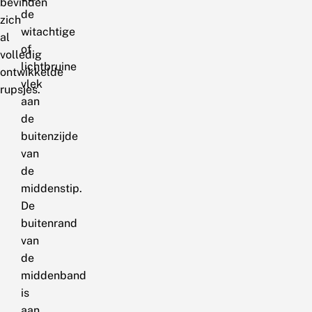
bevinden
de
zich
witachtige
al
of
volledig
lichtbruine
ontwikkelde
vlek
rupsjes.
aan
de
buitenzijde
van
de
middenstip.
De
buitenrand
van
de
middenband
is
aan