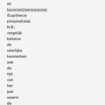
en
beverneldwergspanner
(Eupithecia
pimpinellata).
N.B.:
vergelijk
behalve
de
uiterlijke
kenmerken
ook
de
tijd
van
het
jaar
waarin
de