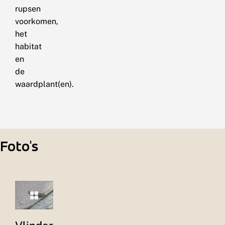
rupsen
voorkomen,
het
habitat
en
de
waardplant(en).
Foto's