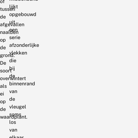
of
lijkt
tussen
opgebouwd
de
uit
afgevallen
een
naalden
serie
op
afzonderlijke
de
vlekken
grond.
die
De
bij
soort
de
overwintert
binnenrand
als
van
ei
de
op
vleugel
de
soms
waardplant.
los
van
elkaar