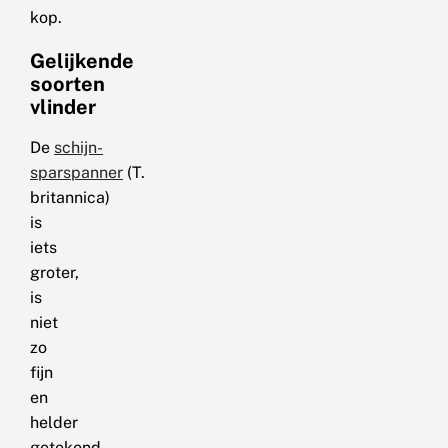
kop.
Gelijkende
soorten
vlinder
De
schijn-
sparspanner
(T.
britannica)
is
iets
groter,
is
niet
zo
fijn
en
helder
getekend