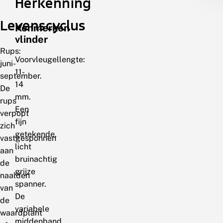
Herkenning
Levenscyclus
Kenmerken
vlinder
Rups:
Voorvleugellengte:
juni-
11-
september.
14
De
mm.
rups
Een
verpopt
fijn
zich
getekende,
vastgesponnen
licht
aan
bruinachtig
de
grijze
naalden
spanner.
van
De
de
variabele
waardplant
middenband