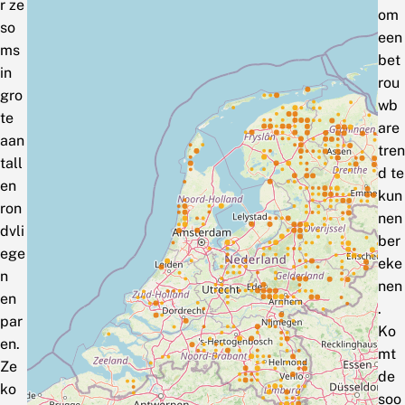
r ze
om
so
een
ms
bet
in
rou
gro
wb
te
are
aan
tren
tall
d te
en
kun
ron
nen
dvli
ber
ege
eke
n
nen
en
.
par
Ko
en.
mt
Ze
de
ko
soo