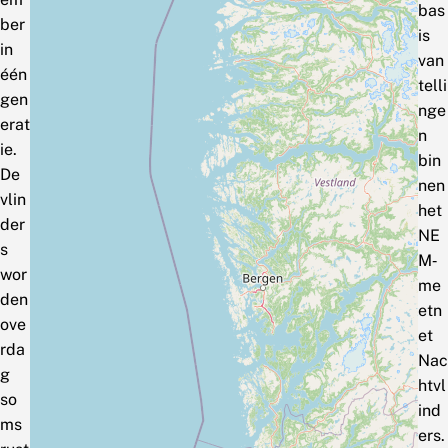
bas
ber
is
in
van
één
telli
gen
nge
erat
n
ie.
bin
De
nen
vlin
het
der
NE
s
M‑
wor
me
den
etn
ove
et
rda
Nac
g
htvl
so
ind
ms
ers.