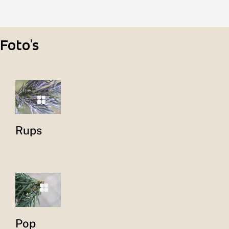
Foto's
Rups
Pop