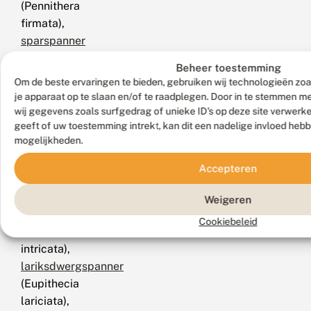
(Pennithera
firmata),
sparspanner
(Thera
Beheer toestemming
variata),
Om de beste ervaringen te bieden, gebruiken wij technologieën zoa
schijn-
je apparaat op te slaan en/of te raadplegen. Door in te stemmen 
sparspanner
wij gegevens zoals surfgedrag of unieke ID's op deze site verwerk
geeft of uw toestemming intrekt, kan dit een nadelige invloed heb
(Thera
mogelijkheden.
britannica),
naaldboomspanner
Accepteren
(Thera
obeliscata),
Weigeren
streepjesdwergspanner
Cookiebeleid
(Eupithecia
intricata),
lariksdwergspanner
(Eupithecia
lariciata),