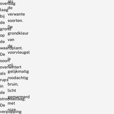
als
overdag
de
laag
verwante
bij
soorten.
de
De
grond
grondkleur
op
van
de
de
waardplant.
voorvleugel
De
is
soort
vrij
overwintert
gelijkmatig
als
roodachtig
rups
bruin,
in
licht
de
gemarmerd
strooisellaag.
met
De
roze
verpopping