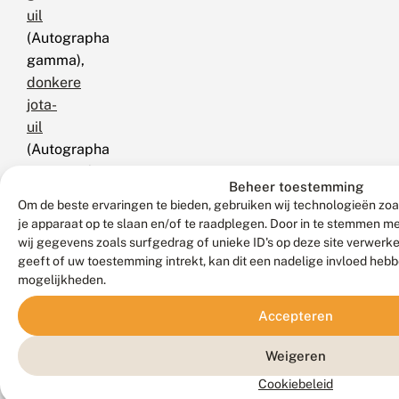
uil
(Autographa
gamma),
donkere
jota-
uil
(Autographa
pulchrina)
Beheer toestemming
en
Om de beste ervaringen te bieden, gebruiken wij technologieën zoa
zilvervenster
je apparaat op te slaan en/of te raadplegen. Door in te stemmen 
(Autographa
wij gegevens zoals surfgedrag of unieke ID's op deze site verwerk
bractea).
geeft of uw toestemming intrekt, kan dit een nadelige invloed heb
mogelijkheden.
N.B.:
vergelijk
Accepteren
behalve
de
Weigeren
uiterlijke
Cookiebeleid
kenmerken