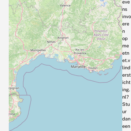
eve
ns
invo
ere
n
op
me
etn
et.v
lind
erst
icht
ing.
nl?
Stu
ur
dan
een