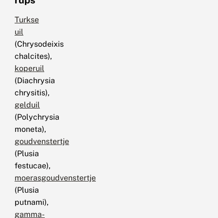
rups
Turkse
uil
(Chrysodeixis
chalcites),
koperuil
(Diachrysia
chrysitis),
gelduil
(Polychrysia
moneta),
goudvenstertje
(Plusia
festucae),
moerasgoudvenstertje
(Plusia
putnami),
gamma-