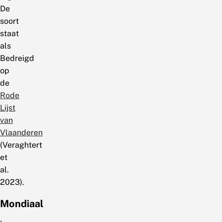
De
soort
staat
als
Bedreigd
op
de
Rode
Lijst
van
Vlaanderen
(Veraghtert
et
al.
2023).
Mondiaal