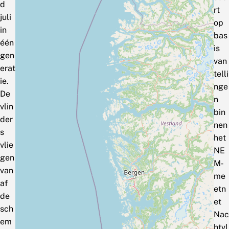
d
rt
juli
op
in
bas
één
is
gen
van
erat
telli
ie.
nge
De
n
vlin
bin
der
nen
s
het
vlie
NE
gen
M‑
van
me
af
etn
de
et
sch
Nac
em
htvl