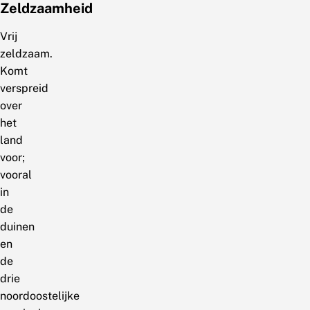
Zeldzaamheid
Vrij
zeldzaam.
Komt
verspreid
over
het
land
voor;
vooral
in
de
duinen
en
de
drie
noordoostelijke