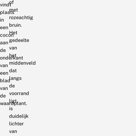
of
vindt
met
plaats
rozeachtig
in
bruin.
een
Het
cocon
gedeelte
aan
van
de
het
onderkant
middenveld
van
dat
een
langs
blad
de
van
voorrand
de
ligt,
waardplant.
is
duidelijk
lichter
van