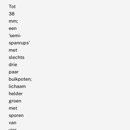
Tot
38
mm;
een
'semi-
spanrups'
met
slechts
drie
paar
buikpoten;
lichaam
helder
groen
met
sporen
van
vier