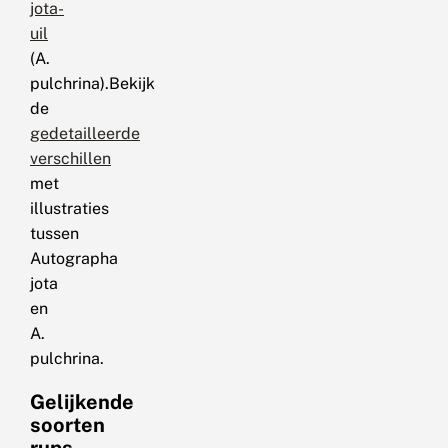
jota-
uil
(A.
pulchrina).Bekijk
de
gedetailleerde
verschillen
met
illustraties
tussen
Autographa
jota
en
A.
pulchrina.
Gelijkende
soorten