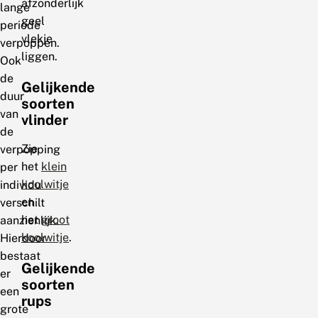
afzonderlijk
lange
geel
periode
vlekje
verpoppen.
liggen.
Ook
de
Gelijkende
duur
soorten
van
vlinder
de
Zie
verpopping
het
klein
per
koolwitje
individu
en
verschilt
het
groot
aanzienlijk.
koolwitje
.
Hierdoor
bestaat
Gelijkende
er
soorten
een
rups
grote