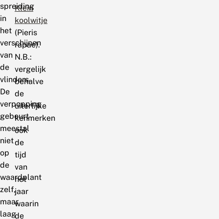
spreiding
Klein
in
koolwitje
het
(Pieris
verschijnen
rapae).
van
N.B.:
de
vergelijk
vlinders.
behalve
De
de
verpopping
uiterlijke
gebeurt
kenmerken
meestal
ook
niet
de
op
tijd
de
van
waardplant
het
zelf,
jaar
maar
waarin
laag
de