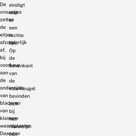
De
eindigt
vrouwtjes
niet
zetten
in
de
een
eitjes
rechte
afzonderlijk
lijn.
af,
Op
bij
de
voorkeur
bovenkant
aan
van
de
de
onderzijde
voorvleugel
van
bevinden
bladeren
zich
van
bij
kleinere
het
waardplanten.
mannetje
Daarvoor
één