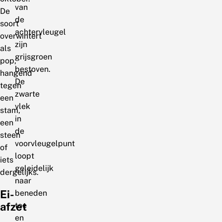
van
De
de
soort
achtervleugel
overwintert
zijn
als
grijsgroen
pop,
bestoven.
hangend
De
tegen
zwarte
een
vlek
stam,
in
een
de
steen
voorvleugelpunt
of
loopt
iets
geleidelijk
dergelijks.
naar
Ei-
beneden
afzet
toe
en