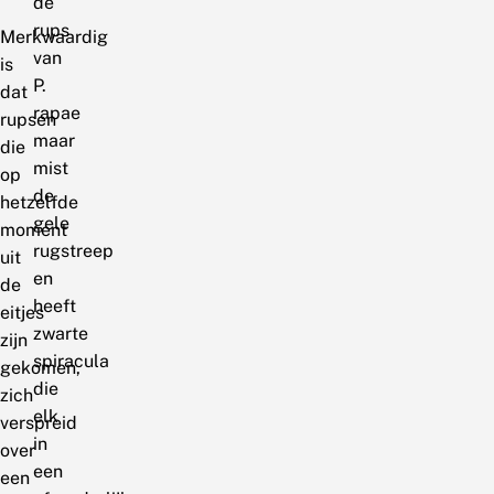
de
rups
Merkwaardig
van
is
P.
dat
rapae
rupsen
maar
die
mist
op
de
hetzelfde
gele
moment
rugstreep
uit
en
de
heeft
eitjes
zwarte
zijn
spiracula
gekomen,
die
zich
elk
verspreid
in
over
een
een