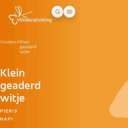
Doorgaan naar inhoud
Vlinders
Klein
geaderd
witje
Klein
geaderd
witje
PIERIS
NAPI