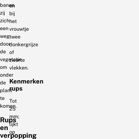
banen
en
zij
bij
zich
het
een
vrouwtje
weg
twee
door
donkergrijze
de
of
vegetatie
zwarte
om
vlekken.
onder
Kenmerken
de
rups
plant
te
Tot
komen.
25
mm;
Rups
lijkt
en
op
verpopping