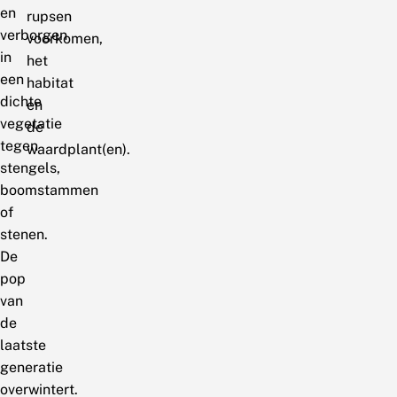
en
rupsen
verborgen
voorkomen,
in
het
een
habitat
dichte
en
vegetatie
de
tegen
waardplant(en).
stengels,
boomstammen
of
stenen.
De
pop
van
de
laatste
generatie
overwintert.