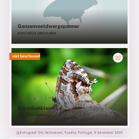
Ganzenvoetdwergspanner
EUPITHECIA SINUOSARIA
niet beschouwd
Geraniumblauwtje
CACYREUS MARSHALLI
Fotograaf: Eric Verhoeven, Fuseta, Portugal, 9 december 2005