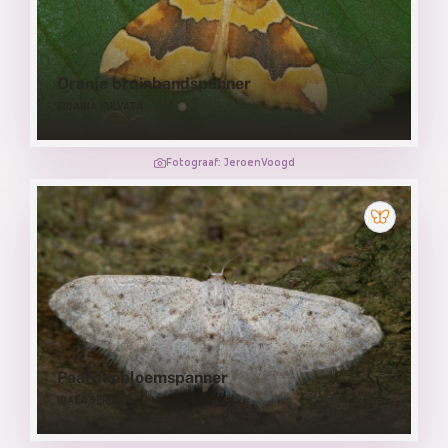
Oranje bruinbandspanner
CIDARIA FULVATA
Fotograaf: JeroenVoogd
Paardenbloemspanner
IDAEA SERIATA