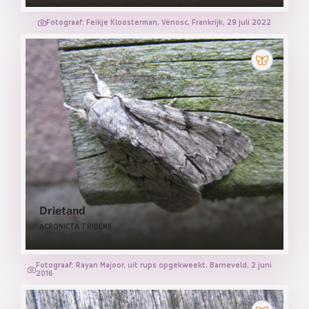
Fotograaf: Feikje Kloosterman, Vénosc, Frankrijk, 29 juli 2022
Drietand
ACRONICTA TRIDENS
Fotograaf: Rayan Majoor, uit rups opgekweekt, Barneveld, 2 juni
2016