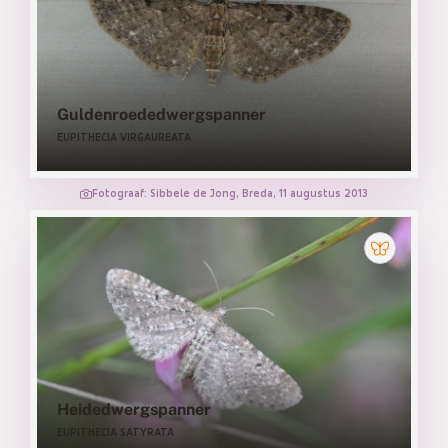
Guldenroededwergspanner
EUPITHECIA VIRGAUREATA
Fotograaf: Sibbele de Jong, Breda, 11 augustus 2013
Heidedwergspanner
EUPITHECIA SATYRATA