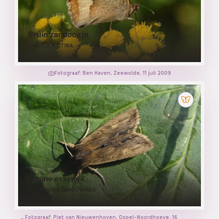
Bruin zandoogje
MANIOLA JURTINA
Fotograaf: Ben Haven, Zeewolde, 11 juli 2009
Bruine essenuil
LITHOPHANE SEMIBRUNNEA
Fotograaf: Piet van Nieuwenhoven, Ospel-Noordhoeve, 16