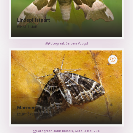
Lindepijlstaart
MIMAS TILIAE
Fotograaf: Jeroen Voogd
Marmerspanner
ECLIPTOPERA SILACEATA
Fotograaf: John Dubois, Gilze, 3 mei 2013