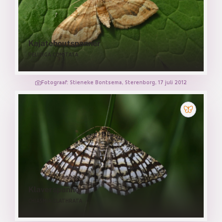
Kajatehoutspanner
PELURGA COMITATA
Fotograaf: Stieneke Bontsema, Sterenborg, 17 juli 2012
Klaverspanner
CHIASMIA CLATHRATA