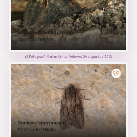
Donker brandnetelkapje
ABROSTOLA TRIPLASIA
Fotograaf: Marian Schut, Veluwe, 24 augustus 2012
Donkere korstmosuil
BRYOPHILA RAPTRICULA