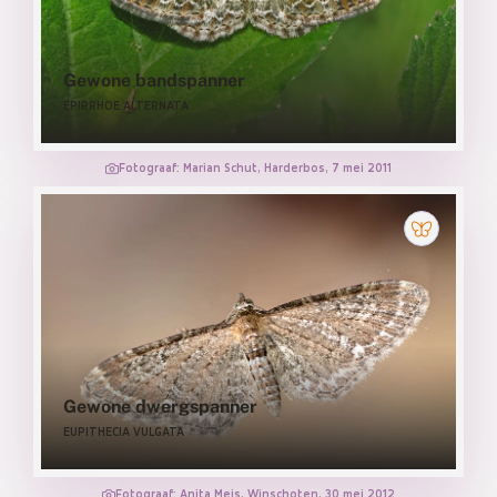
Gewone bandspanner
EPIRRHOE ALTERNATA
Fotograaf: Marian Schut, Harderbos, 7 mei 2011
Gewone dwergspanner
EUPITHECIA VULGATA
Fotograaf: Anita Meis, Winschoten, 30 mei 2012