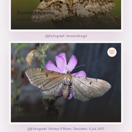
Dunvlerkspanner
LYCIA HIRTARIA
Fotograaf: JeroenVoogd
Egale dwergspanner
EUPITHECIA ABSINTHIATA
Fotograaf: Shirley O'Brien, IJmuiden, 5 juli 2017