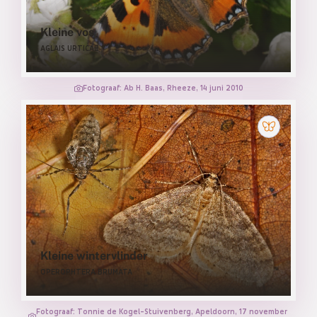
Kleine vos
AGLAIS URTICAE
Fotograaf: Ab H. Baas, Rheeze, 14 juni 2010
Kleine wintervlinder
OPEROPHTERA BRUMATA
Fotograaf: Tonnie de Kogel-Stuivenberg, Apeldoorn, 17 november