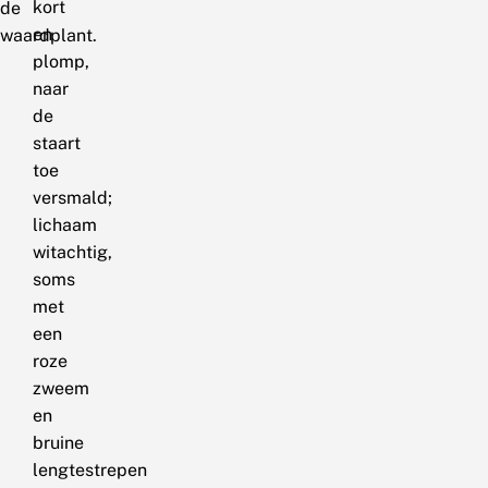
kort
de
en
waardplant.
plomp,
naar
de
staart
toe
versmald;
lichaam
witachtig,
soms
met
een
roze
zweem
en
bruine
lengtestrepen