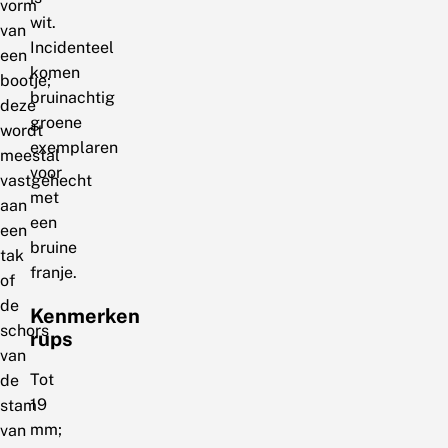
vorm
wit.
van
Incidenteel
een
komen
bootje;
bruinachtig
deze
groene
wordt
exemplaren
meestal
voor
vastgehecht
met
aan
een
een
bruine
tak
franje.
of
de
Kenmerken
schors
rups
van
Tot
de
19
stam
mm;
van