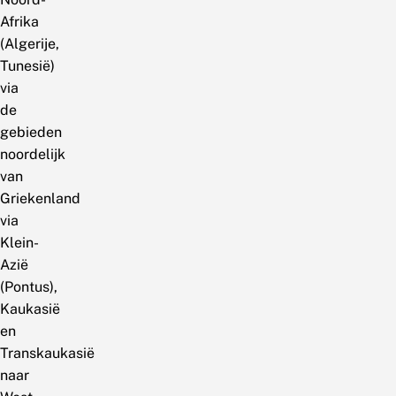
Afrika
(Algerije,
Tunesië)
via
de
gebieden
noordelijk
van
Griekenland
via
Klein-
Azië
(Pontus),
Kaukasië
en
Transkaukasië
naar