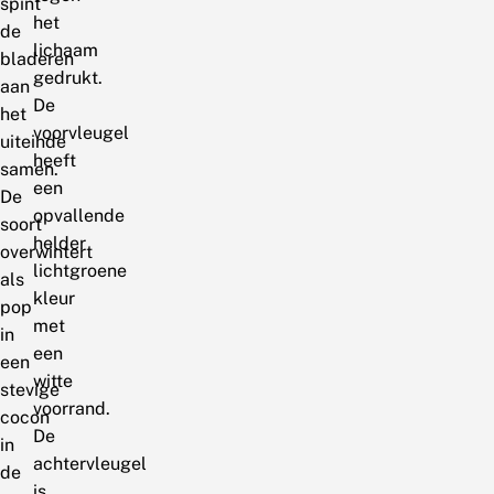
spint
het
de
lichaam
bladeren
gedrukt.
aan
De
het
voorvleugel
uiteinde
heeft
samen.
een
De
opvallende
soort
helder
overwintert
lichtgroene
als
kleur
pop
met
in
een
een
witte
stevige
voorrand.
cocon
De
in
achtervleugel
de
is