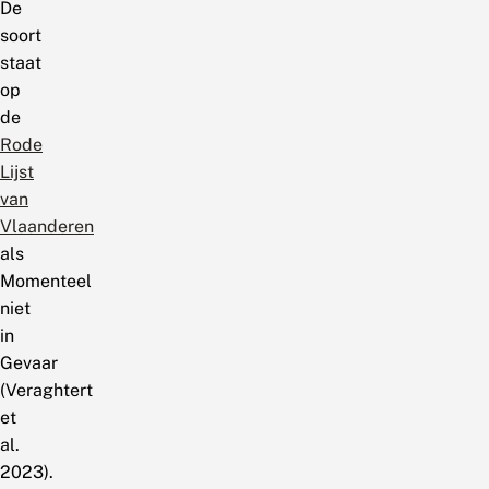
De
soort
staat
op
de
Rode
Lijst
van
Vlaanderen
als
Momenteel
niet
in
Gevaar
(Veraghtert
et
al.
2023).