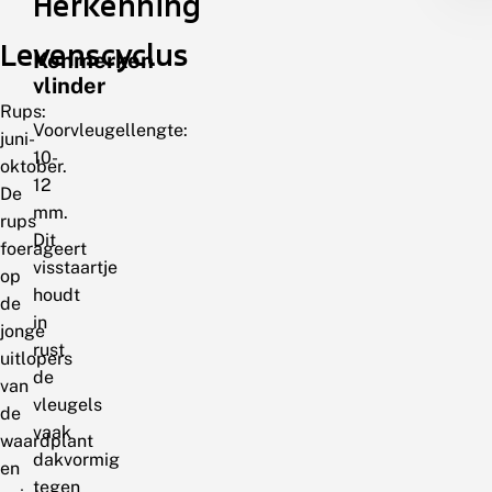
Herkenning
Levenscyclus
Kenmerken
vlinder
Rups:
Voorvleugellengte:
juni-
10-
oktober.
12
De
mm.
rups
Dit
foerageert
visstaartje
op
houdt
de
in
jonge
rust
uitlopers
de
van
vleugels
de
vaak
waardplant
dakvormig
en
tegen