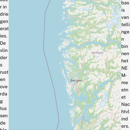
bas
r in
is
drie
van
gen
telli
erat
nge
ies.
n
De
bin
vlin
nen
der
het
s
NE
rust
M‑
en
me
ove
etn
rda
et
g
Nac
tus
htvl
sen
ind
de
ers.