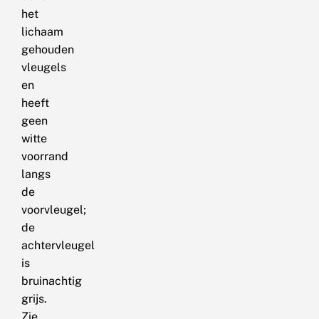
het
lichaam
gehouden
vleugels
en
heeft
geen
witte
voorrand
langs
de
voorvleugel;
de
achtervleugel
is
bruinachtig
grijs.
Zie