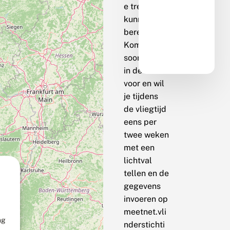
e trend te
kunnen
berekenen.
Komt de
soort bij jou
in de buurt
voor en wil
je tijdens
de vliegtijd
eens per
twee weken
met een
lichtval
tellen en de
gegevens
invoeren op
meetnet.vli
ng
nderstichti