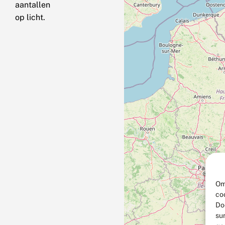
aantallen
op licht.
Om
co
Do
su