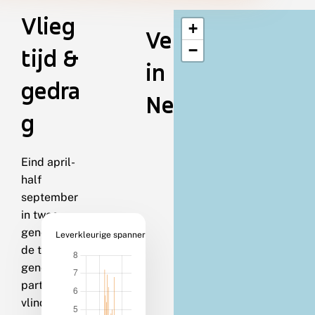
Vlieg
+
Verspreiding
−
tijd &
in
gedra
Nederland
g
Eind april-
half
september
in twee
generaties;
Leverkleurige spanner
de tweede
generatie is
partieel. De
vlinders