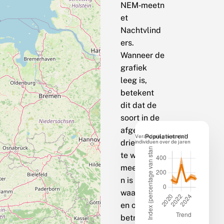
NEM‑meetn
et
Nachtvlind
ers.
Wanneer de
grafiek
leeg is,
betekent
dit dat de
soort in de
afgelopen
Verandering in aantal
Populatietrend
drie jaar op
individuen over de jaren
te weinig
meetpunte
n is
waargenom
en om een
betrouwbar