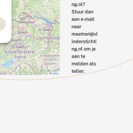
ng.nl?
Stuur dan
een e‑mail
naar
meetnet@vl
inderstichti
ng.nl om je
aan te
melden als
teller.
Leaflet