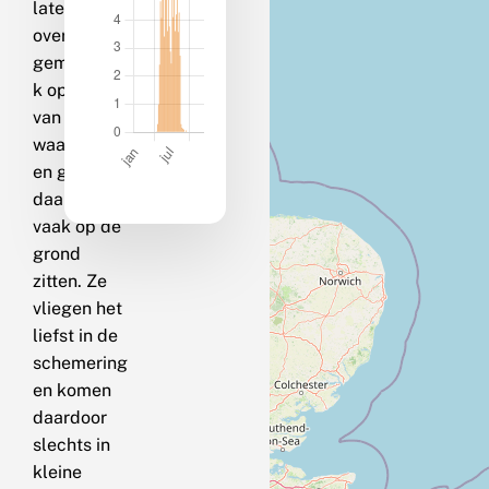
laten zich
overdag
gemakkelij
k opjagen
van de
waardplant
en gaan
daarna
vaak op de
grond
zitten. Ze
vliegen het
liefst in de
schemering
en komen
daardoor
slechts in
kleine