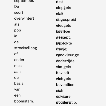
september.
rust
de
De
altijd
vleugels
soort
met
vlak
overwintert
de
uitgespreid
als
vleugels
en
pop
omhoog
heeft
in
geklapt.
geen
de
Op
geblokte
strooisellaag
de
franje;
of
zandkleurige
op
onder
onderzijde
de
mos
van
vleugels
aan
de
bevindt
de
vleugels
zich
basis
bevinden
bovendien
van
zich
een
een
enkele
donkere
boomstam.
donkere
middenstip.