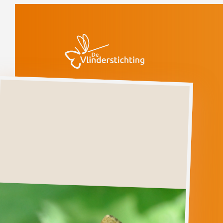
Doorgaan naar inhoud
Vlinders
Leverkleurige
spanner
Kwetsbaar
(voorlopige rode
lijst)
Leverkleurige
spanner