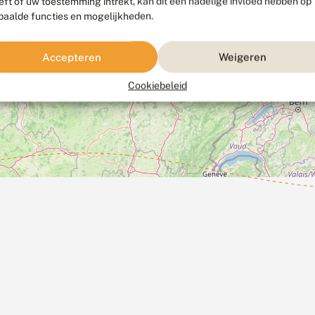
eft of uw toestemming intrekt, kan dit een nadelige invloed hebben op
paalde functies en mogelijkheden.
Accepteren
Weigeren
Cookiebeleid