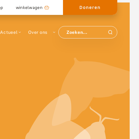
Doneren
op
winkelwagen
Actueel
Over ons