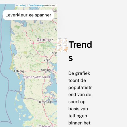
Leaflet
|
©
OpenStreetMap
contributors
Leverkleurige spanner
Trend
s
De grafiek
toont de
populatietr
end van de
soort op
basis van
tellingen
binnen het