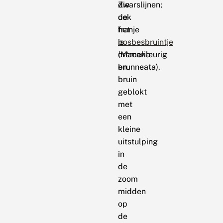
dwarslijnen;
Zie
de
ook
franje
het
is
bosbesbruintje
crèmekleurig
(Macaria
en
brunneata).
bruin
geblokt
met
een
kleine
uitstulping
in
de
zoom
midden
op
de