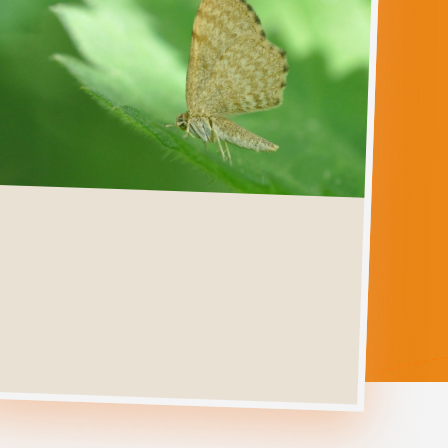
EUCHOECA
NEBULATA
Ga direct naar
Verspreiding
Levenscyclus
Herkenning
Foto's
Habitat &
Waardplanten