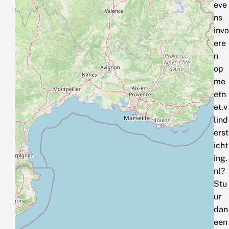
eve
ns
invo
ere
n
op
me
etn
et.v
lind
erst
icht
ing.
nl?
Stu
ur
dan
een