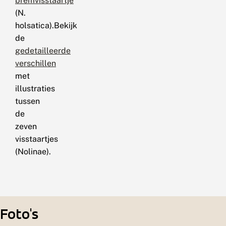
bremvisstaartje
(N.
holsatica).Bekijk
de
gedetailleerde
verschillen
met
illustraties
tussen
de
zeven
visstaartjes
(Nolinae).
Foto's