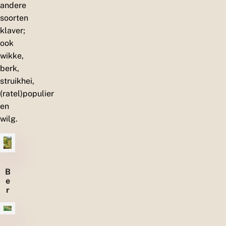
andere
soorten
klaver;
ook
wikke,
berk,
struikhei,
(ratel)populier
en
wilg.
B
e
r
k