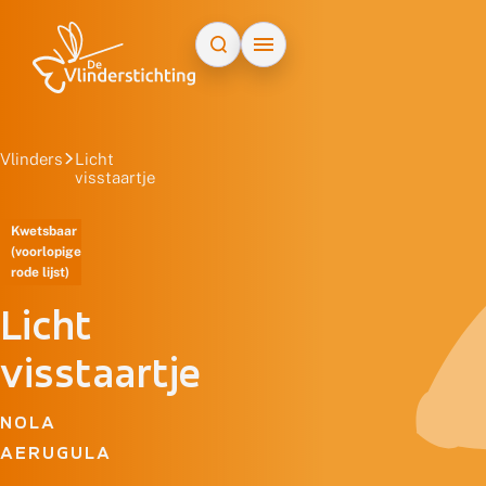
Doorgaan naar inhoud
Vlinders
Licht
visstaartje
Kwetsbaar
(voorlopige
rode lijst)
Licht
visstaartje
NOLA
AERUGULA