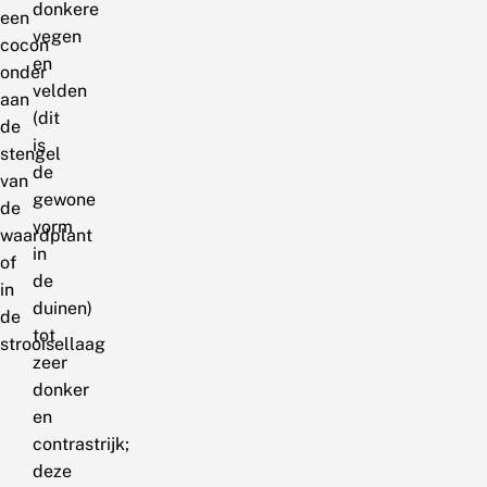
donkere
een
vegen
cocon
en
onder
velden
aan
(dit
de
is
stengel
de
van
gewone
de
vorm
waardplant
in
of
de
in
duinen)
de
tot
strooisellaag
zeer
donker
en
contrastrijk;
deze