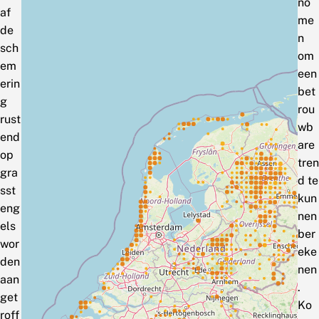
no
af
me
de
n
sch
om
em
een
erin
bet
g
rou
rust
wb
end
are
op
tren
gra
d te
sst
kun
eng
nen
els
ber
wor
eke
den
nen
aan
.
get
Ko
roff