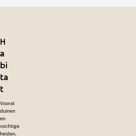
H
a
bi
ta
t
Vooral
duinen
en
vochtige
heiden.