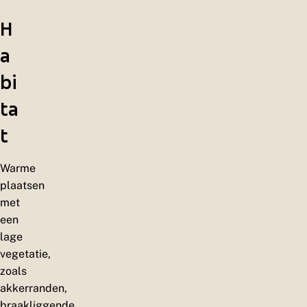
H
a
bi
ta
t
Warme
plaatsen
met
een
lage
vegetatie,
zoals
akkerranden,
braakliggende