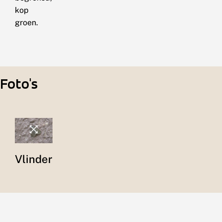
kop
groen.
Foto's
Vlinder