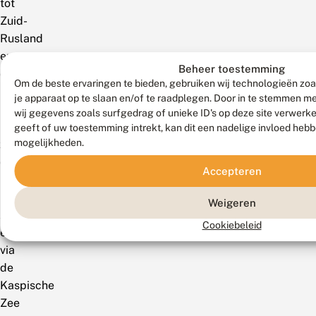
tot
Zuid-
Rusland
en
Beheer toestemming
de
Om de beste ervaringen te bieden, gebruiken wij technologieën zoa
Kaukasus;
je apparaat op te slaan en/of te raadplegen. Door in te stemmen 
in
wij gegevens zoals surfgedrag of unieke ID's op deze site verwerk
het
geeft of uw toestemming intrekt, kan dit een nadelige invloed heb
mogelijkheden.
zuiden:
de
Accepteren
Balkan,
Klein-
Weigeren
Azië
Cookiebeleid
en
via
de
Kaspische
Zee