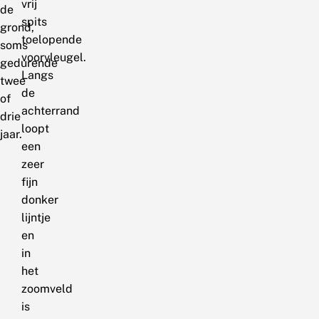
vrij
de
spits
grond,
toelopende
soms
voorvleugel.
gedurende
Langs
twee
de
of
achterrand
drie
loopt
jaar.
een
zeer
fijn
donker
lijntje
en
in
het
zoomveld
is