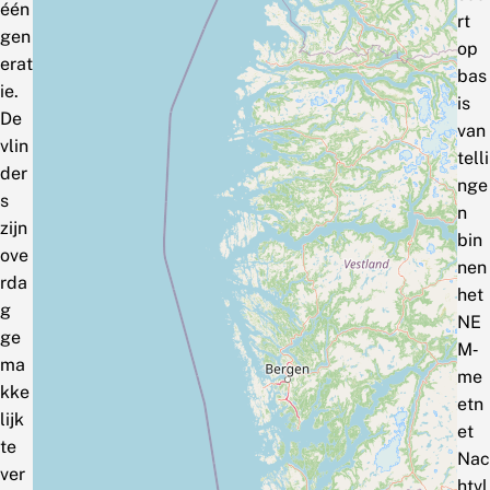
één
rt
gen
op
erat
bas
ie.
is
De
van
vlin
telli
der
nge
s
n
zijn
bin
ove
nen
rda
het
g
NE
ge
M‑
ma
me
kke
etn
lijk
et
te
Nac
ver
htvl