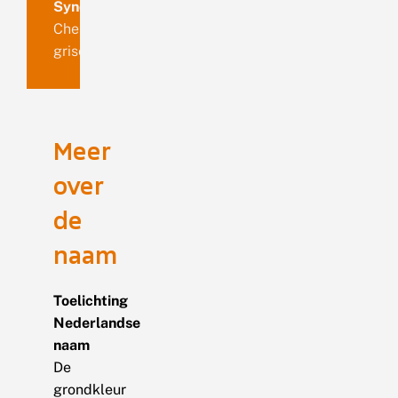
Synoniemen
Chesias
griseata
Meer
over
de
naam
Toelichting
Nederlandse
naam
De
grondkleur