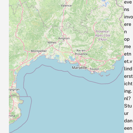
eve
ns
invo
ere
n
op
me
etn
et.v
lind
erst
icht
ing.
nl?
Stu
ur
dan
een