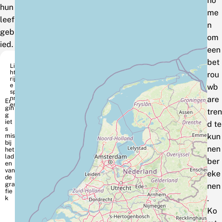
no
hun
me
leef
n
geb
om
ied.
een
bet
Lic
htg
rou
rijz
e
wb
spa
nn
are
er
tren
d te
kun
nen
ber
eke
nen
.
Ko