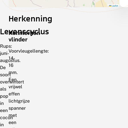
Leaflet
Herkenning
Levenscyclus
Kenmerken
vlinder
Rups:
Voorvleugellengte:
juni-
14-
augustus.
16
De
mm.
soort
Een
overwintert
vrijwel
als
effen
pop
lichtgrijze
in
spanner
een
met
cocon
een
in