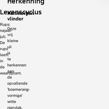
Herkenning
Levenscyclus
Kenmerken
vlinder
Rups:
Deze
najaar-
vrij
juli.
kleine
De
uil
rups
is
leeft
te
in
herkennen
de
aan
waardplant.
de
opvallende
'boemerang-
vormige'
witte
niervlek,