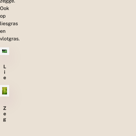
zegge.
Ook
op
liesgras
en
vlotgras.
L
i
e
s
g
r
a
s
Z
e
g
g
e