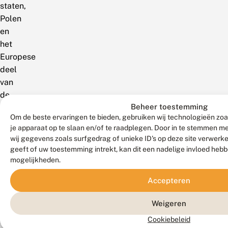
staten,
Polen
en
het
Europese
deel
van
de
Beheer toestemming
voormalige
Om de beste ervaringen te bieden, gebruiken wij technologieën zoa
Sovjetunie.
je apparaat op te slaan en/of te raadplegen. Door in te stemmen 
Geïsoleerde
wij gegevens zoals surfgedrag of unieke ID's op deze site verwerk
voorkomens
geeft of uw toestemming intrekt, kan dit een nadelige invloed heb
in
mogelijkheden.
Midden-
Accepteren
Italië
en
Weigeren
op
Cookiebeleid
Corsica