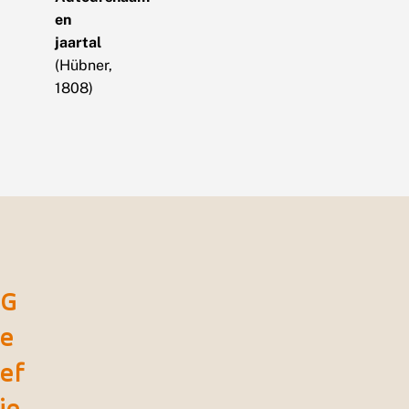
en
jaartal
(Hübner,
1808)
G
e
ef
je