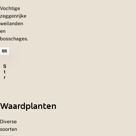
Vochtige
zeggenrijke
weilanden
en
bosschages.
S
t
r
u
w
e
l
Waardplanten
e
n
Diverse
soorten