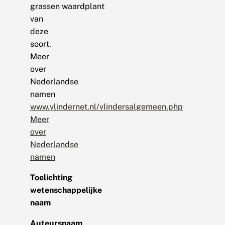
grassen waardplant
van
deze
soort.
Meer
over
Nederlandse
namen
www.vlindernet.nl/vlindersalgemeen.php
Meer
over
Nederlandse
namen
Toelichting
wetenschappelijke
naam
Auteursnaam