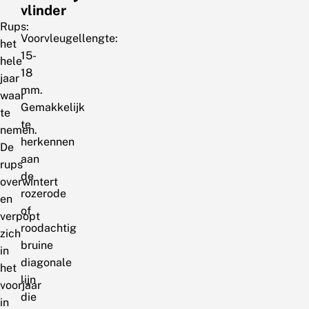
vlinder
Rups:
Voorvleugellengte:
het
15-
hele
18
jaar
mm.
waar
Gemakkelijk
te
te
nemen.
herkennen
De
aan
rups
de
overwintert
rozerode
en
of
verpopt
roodachtig
zich
bruine
in
diagonale
het
lijn
voorjaar
die
in