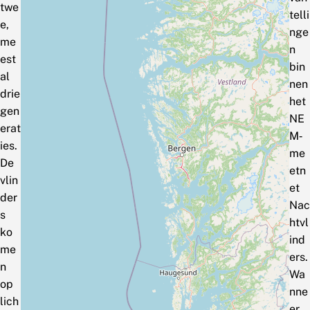
twe
telli
e,
nge
me
n
est
bin
al
nen
drie
het
gen
NE
erat
M‑
ies.
me
De
etn
vlin
et
der
Nac
s
htvl
ko
ind
me
ers.
n
Wa
op
nne
lich
er