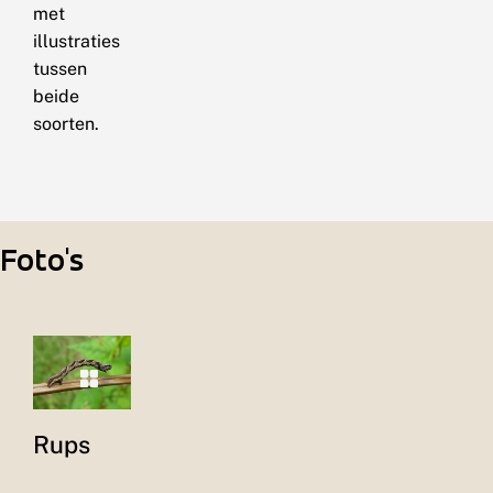
met
illustraties
tussen
beide
soorten.
Foto's
Rups