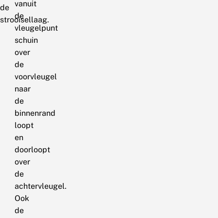
vanuit
de
de
strooisellaag.
vleugelpunt
schuin
over
de
voorvleugel
naar
de
binnenrand
loopt
en
doorloopt
over
de
achtervleugel.
Ook
de