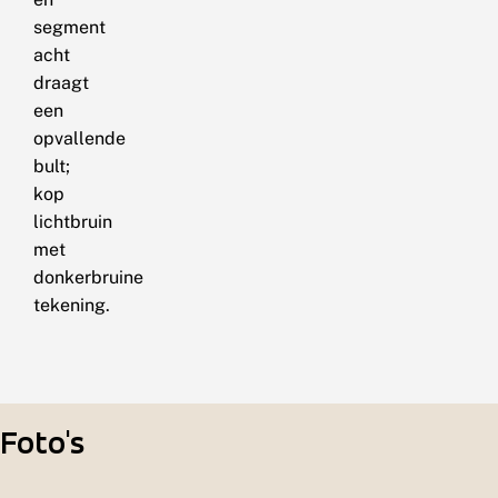
segment
acht
draagt
een
opvallende
bult;
kop
lichtbruin
met
donkerbruine
tekening.
Foto's