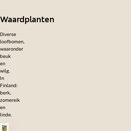
e
n
Waardplanten
Diverse
loofbomen,
waaronder
beuk
en
wilg.
In
Finland:
berk,
zomereik
en
linde.