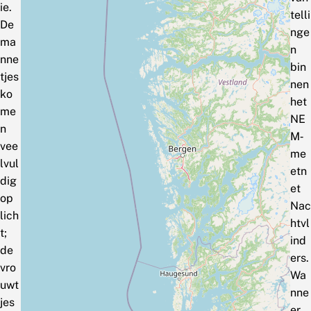
ie.
telli
De
nge
ma
n
nne
bin
tjes
nen
ko
het
me
NE
n
M‑
vee
me
lvul
etn
dig
et
op
Nac
lich
htvl
t;
ind
de
ers.
vro
Wa
uwt
nne
jes
er