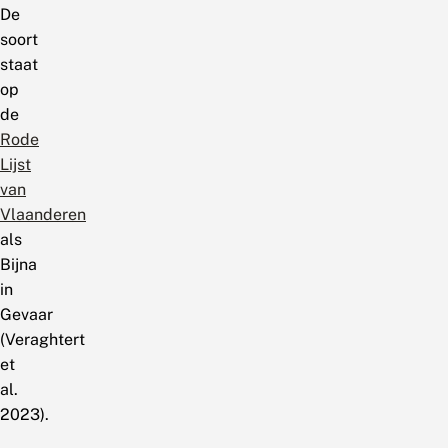
De
soort
staat
op
de
Rode
Lijst
van
Vlaanderen
als
Bijna
in
Gevaar
(Veraghtert
et
al.
2023).