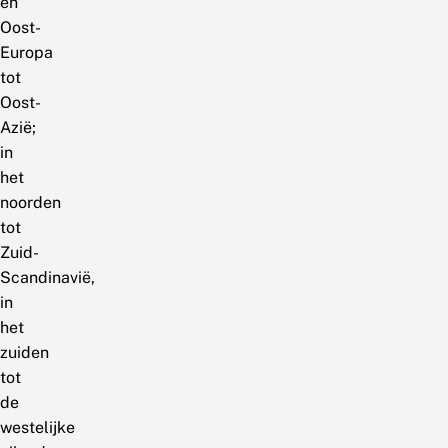
en
Oost-
Europa
tot
Oost-
Azië;
in
het
noorden
tot
Zuid-
Scandinavië,
in
het
zuiden
tot
de
westelijke