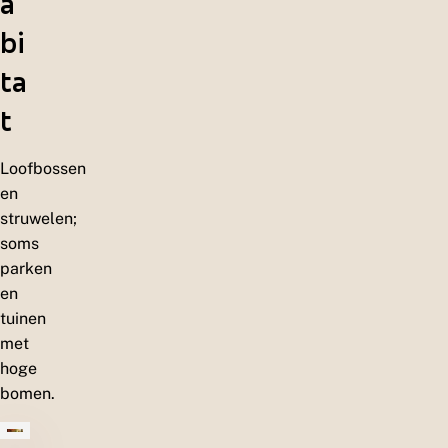
a
bi
ta
t
Loofbossen
en
struwelen;
soms
parken
en
tuinen
met
hoge
bomen.