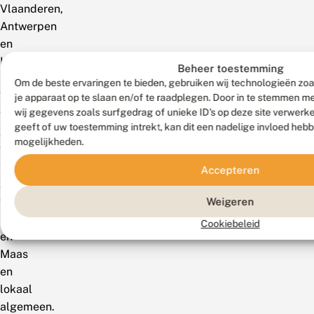
Vlaanderen,
Antwerpen
en
Limburg.
Beheer toestemming
In
Om de beste ervaringen te bieden, gebruiken wij technologieën zoa
Wallonië
je apparaat op te slaan en/of te raadplegen. Door in te stemmen 
wij gegevens zoals surfgedrag of unieke ID's op deze site verwerk
vrij
geeft of uw toestemming intrekt, kan dit een nadelige invloed heb
zeldzaam,
mogelijkheden.
wijdverbreid
ten
Accepteren
zuiden
van
Weigeren
Samber
Cookiebeleid
en
Maas
en
lokaal
algemeen.