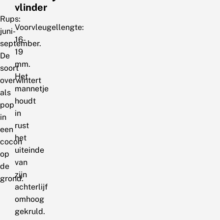
vlinder
Rups:
Voorvleugellengte:
juni-
16-
september.
19
De
mm.
soort
Het
overwintert
mannetje
als
houdt
pop
in
in
rust
een
het
cocon
uiteinde
op
van
de
zijn
grond.
achterlijf
omhoog
gekruld.