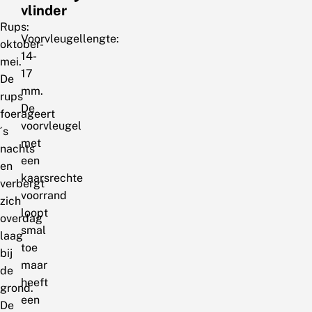
vlinder
Rups:
Voorvleugellengte:
oktober-
14-
mei.
17
De
mm.
rups
De
foerageert
voorvleugel
´s
met
nachts
een
en
kaarsrechte
verbergt
voorrand
zich
loopt
overdag
smal
laag
toe
bij
maar
de
heeft
grond.
een
De