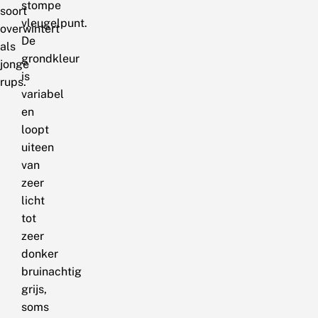
stompe
soort
vleugelpunt.
overwintert
De
als
grondkleur
jonge
is
rups.
variabel
en
loopt
uiteen
van
zeer
licht
tot
zeer
donker
bruinachtig
grijs,
soms