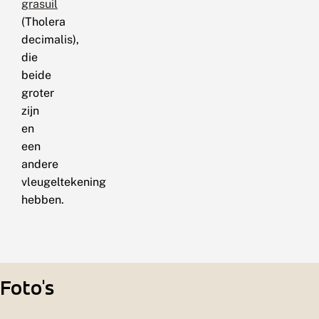
grasuil
(Tholera
decimalis),
die
beide
groter
zijn
en
een
andere
vleugeltekening
hebben.
Foto's