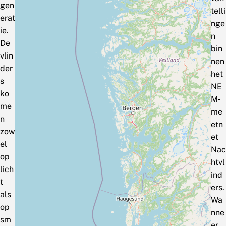
gen
telli
erat
nge
ie.
n
De
bin
vlin
nen
der
het
s
NE
ko
M‑
me
me
n
etn
zow
et
el
Nac
op
htvl
lich
ind
t
ers.
als
Wa
op
nne
sm
er