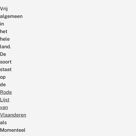
Vrij
algemeen
in
het
hele
land.
De
soort
staat
op
de
Rode
Lijst
van
Vlaanderen
als
Momenteel