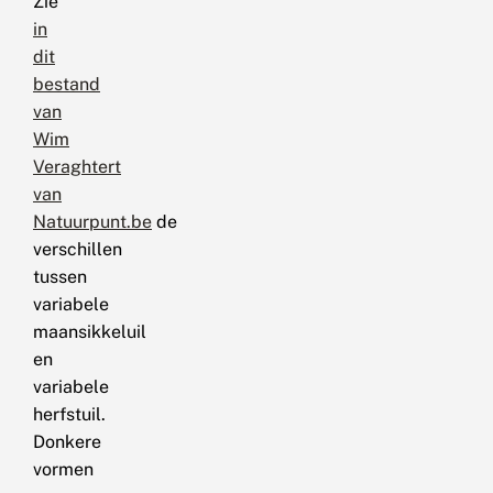
Zie
in
dit
bestand
van
Wim
Veraghtert
van
Natuurpunt.be
de
verschillen
tussen
variabele
maansikkeluil
en
variabele
herfstuil.
Donkere
vormen