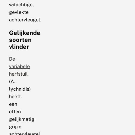
witachtige,
gevlekte
achtervleugel.
Gelijkende
soorten
vlinder
De
variabele
herfstuil
(A.
lychnidis)
heeft
een
effen
gelijkmatig
grijze
achtervleugel