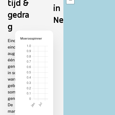
tijd &
in
gedra
Nederland
g
Moerasspinner
Eind juni-
eind
augustus in
één
generatie;
in sommige
warme
gebieden
soms twee
generaties.
De
mannetjes