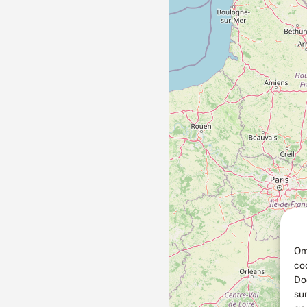
Om
co
Do
su