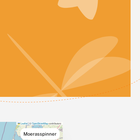
Leaflet
|
©
OpenStreetMap
contributors
Moerasspinner