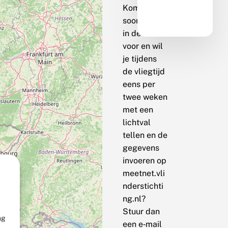
Komt de
soort bij jou
in de buurt
voor en wil
je tijdens
de vliegtijd
eens per
twee weken
met een
lichtval
tellen en de
gegevens
invoeren op
meetnet.vli
nderstichti
ng.nl?
Stuur dan
ng
een e‑mail