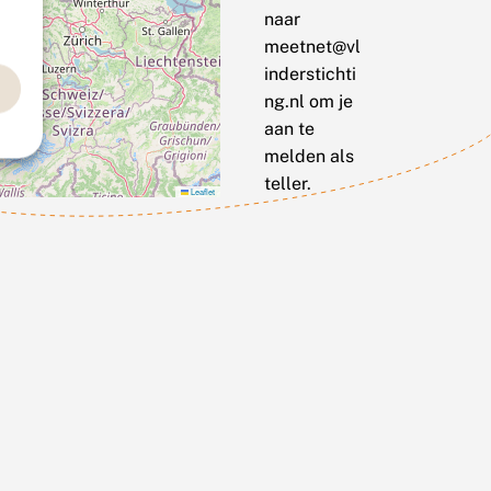
naar
meetnet@vl
inderstichti
ng.nl om je
aan te
melden als
teller.
Leaflet