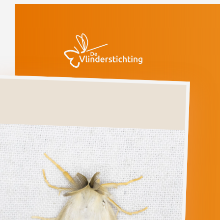
Doorgaan naar inhoud
Vlinders
Moerasspinner
Ernstig bedreigd
(voorlopige rode
lijst)
Moerasspinner
LAELIA
COENOSA