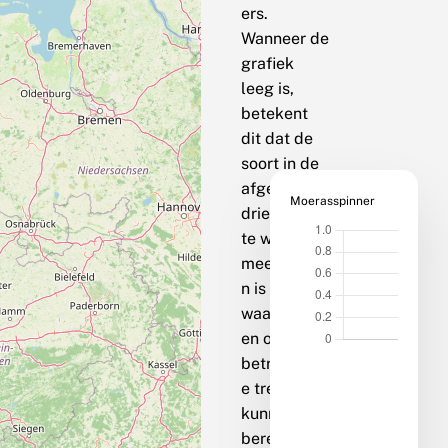
ers.
Wanneer de
grafiek
leeg is,
betekent
dit dat de
soort in de
afgelopen
Moerasspinner
drie jaar op
te weinig
meetpunte
n is
waargenom
en om een
betrouwbar
e trend te
kunnen
berekenen.