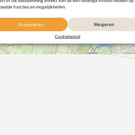
eft of uw toestemming intrekt, kan dit een nadelige invloed hebben op
paalde functies en mogelijkheden.
Accepteren
Weigeren
Cookiebeleid