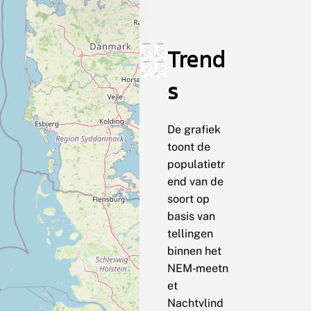
Trend
s
De grafiek
toont de
populatietr
end van de
soort op
basis van
tellingen
binnen het
NEM‑meetn
et
Nachtvlind