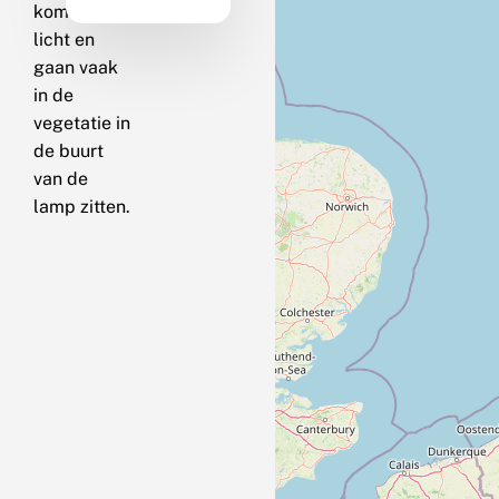
komen op
licht en
gaan vaak
in de
vegetatie in
de buurt
van de
lamp zitten.