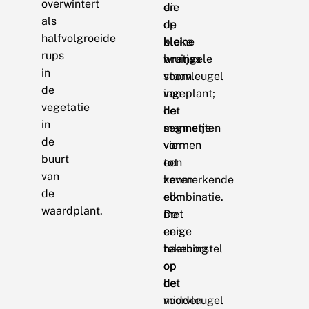
overwintert
en
die
als
de
op
halfvolgroeide
bleke
kleine
rups
bruingele
wratjes
in
voorvleugel
staan
de
van
ingeplant;
vegetatie
het
de
in
mannetje
segmenten
de
vormen
vier
buurt
een
tot
van
kenmerkende
zeven
de
combinatie.
elk
waardplant.
De
met
enige
een
tekening
haarborstel
op
op
de
het
voorvleugel
midden