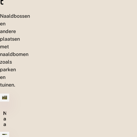
t
Naaldbossen
en
andere
plaatsen
met
naaldbomen
zoals
parken
en
tuinen.
N
a
a
l
d