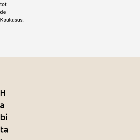
tot
de
Kaukasus.
H
a
bi
ta