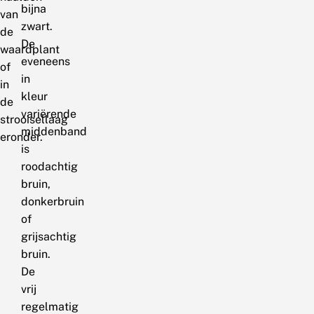
bijna
van
zwart.
de
De
waardplant
eveneens
of
in
in
kleur
de
variërende
strooisellaag
middenband
eronder.
is
roodachtig
bruin,
donkerbruin
of
grijsachtig
bruin.
De
vrij
regelmatig