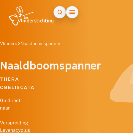
Doorgaan naar inhoud
Vlinders
Naaldboomspanner
Naaldboomspanner
THERA
OBELISCATA
Ga direct
naar
Verspreiding
Levenscyclus