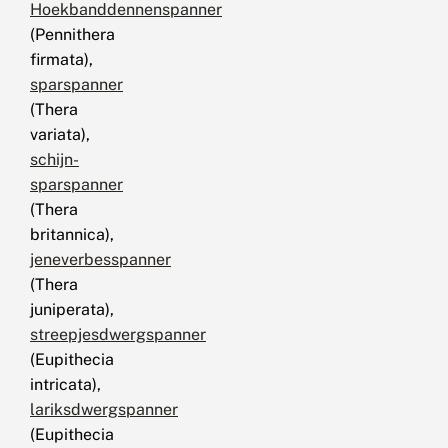
Hoekbanddennenspanner
(Pennithera
firmata),
sparspanner
(Thera
variata),
schijn-
sparspanner
(Thera
britannica),
jeneverbesspanner
(Thera
juniperata),
streepjesdwergspanner
(Eupithecia
intricata),
lariksdwergspanner
(Eupithecia