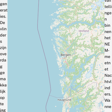
van
gen
telli
erat
nge
ies.
n
De
bin
vlin
nen
der
het
s
NE
zijn
M‑
ove
me
rda
etn
g
et
ge
Nac
ma
htvl
kke
ind
lijk
ers.
op
Wa
te
nne
jag